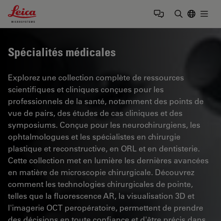
Leica Microsystems Logo
Togg
Saisir un t
Spécialités médicales
Explorez une collection complète de ressources
scientifiques et cliniques conçues pour les
professionnels de la santé, notamment des points de
vue de pairs, des études de cas cliniques et des
symposiums. Conçue pour les neurochirurgiens, les
ophtalmologues et les spécialistes en chirurgie
plastique et reconstructive, en ORL et en dentisterie.
Cette collection met en lumière les dernières avancées
en matière de microscopie chirurgicale. Découvrez
comment les technologies chirurgicales de pointe,
telles que la fluorescence AR, la visualisation 3D et
l'imagerie OCT peropératoire, permettent de prendre
des décisions en toute confiance et d'être précis dans