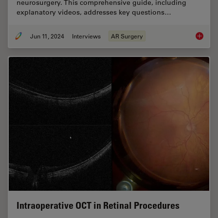
neurosurgery. This comprehensive guide, including
explanatory videos, addresses key questions…
Jun 11, 2024
Interviews
AR Surgery
Augment
Intraoperative OCT in Retinal Procedures