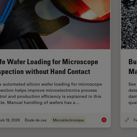
fe Wafer Loading for Microscope
Bu
spection without Hand Contact
Ma
 automated silicon wafer loading for microscope
See
pection helps improve microelectronics process
dete
trol and production efficiency is explained in this
dama
icle. Manual handling of wafers has a…
qual
eb 19, 2026
Étude de cas
Microélectronique
Safe Wafer Loading 