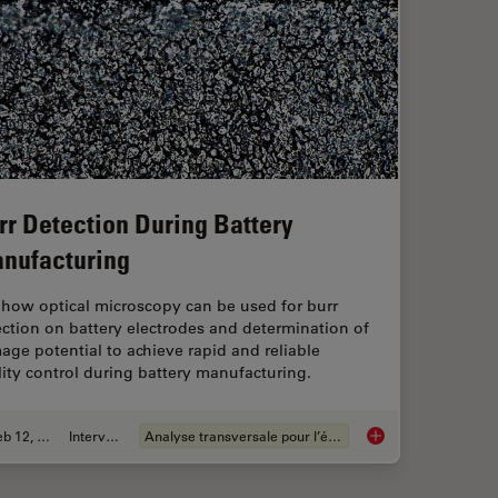
rr Detection During Battery
nufacturing
 how optical microscopy can be used for burr
ction on battery electrodes and determination of
ge potential to achieve rapid and reliable
ity control during battery manufacturing.
Feb 12, 2026
Interviews
Analyse transversale pour l’électronique
for Microscope Inspection without Hand Contact
Burr Detection Duri