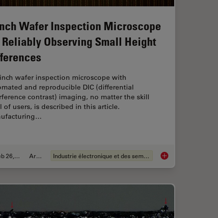
Inch Wafer Inspection Microscope
r Reliably Observing Small Height
fferences
-inch wafer inspection microscope with
mated and reproducible DIC (differential
rference contrast) imaging, no matter the skill
l of users, is described in this article.
ufacturing…
Feb 26, 2026
Article
Industrie électronique et des semi-conducteurs
Magnetic Domains in Steel with Kerr Microscopy
6-Inch Wafer Inspect