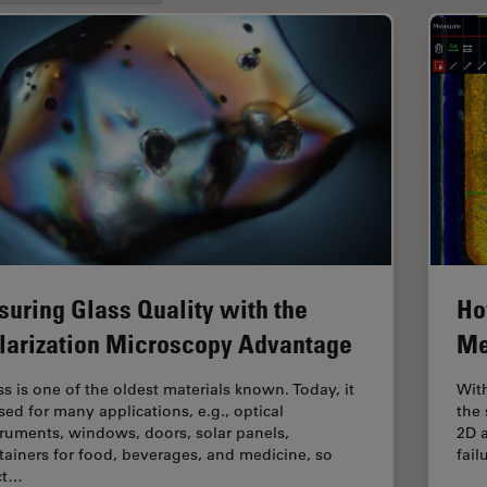
suring Glass Quality with the
Ho
larization Microscopy Advantage
Me
ss is one of the oldest materials known. Today, it
Wit
used for many applications, e.g., optical
the 
truments, windows, doors, solar panels,
2D a
tainers for food, beverages, and medicine, so
fai
ict…