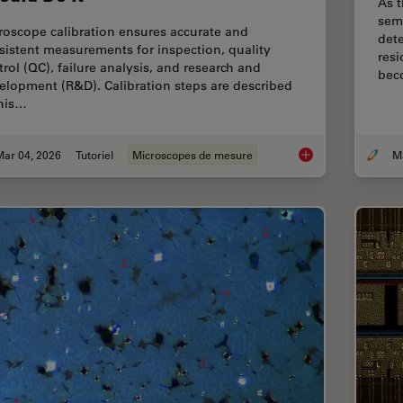
As t
sem
roscope calibration ensures accurate and
dete
sistent measurements for inspection, quality
resi
trol (QC), failure analysis, and research and
bec
elopment (R&D). Calibration steps are described
this…
Mar 04, 2026
Tutoriel
Microscopes de mesure
Microscope Calibrat