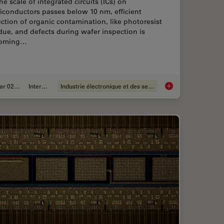
he scale of integrated circuits (ICs) on
iconductors passes below 10 nm, efficient
ction of organic contamination, like photoresist
due, and defects during wafer inspection is
oming…
Mar 02, 2026
Interviews
Industrie électronique et des semi-conducteurs
ion for Measurements: Why and How You Should Do It
Visualizing Photores