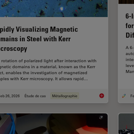
6-
fo
pidly Visualizing Magnetic
Di
mains in Steel with Kerr
croscopy
A 6
auto
inte
rotation of polarized light after interaction with
leve
netic domains in a material, known as the Kerr
Man
ect, enables the investigation of magnetized
ples with Kerr microscopy. It allows rapid…
eb 26, 2026
Étude de cas
Métallographie
Rapidly Visualizing 