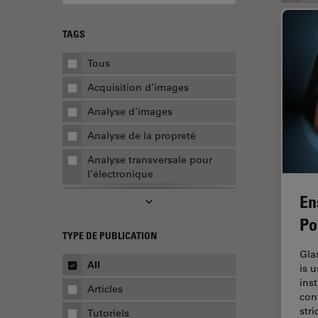
TAGS
Tous
Acquisition d’images
Analyse d'images
Analyse de la propreté
Analyse transversale pour
l’électronique
En
AR Surgery
Po
Assemblée
TYPE DE PUBLICATION
Assurance de la qualité /
Gla
Contrôle de la qualité
All
is 
ins
Automobile et aérospatial
Articles
con
Biologie cellulaire
str
Tutoriels