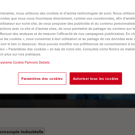
tenaires, nous utilisons des cookies et d’autres technologies de suivi. Nous utiliso
onnées que vous nous fournissez directement, comme vos coordonnées, afin d’amélio
tilisateur sur notre site, de vous proposer des publicités et du contenu personnalisé
actions avec ce site et d’autres sites, de vous permettre de partager du contenu sur l
ffectuer des analyses et de mesurer l’efficacité de nos campagnes publicitaires. En cl
s les cookies », vous consentez à leur utilisation et au partage de ces données avec
 (voir le lien ci-dessous). Vous pouvez modifier vos préférences de consentement à 
ion « Paramètres des cookies » en bas de notre site. Consultez notre Notice en matiè
Guide to OCT
How to Drape a
ir plus sur nos pratiques.
systems Cookie Partners Details
Surgical Microscop
Paramètres des cookies
Autoriser tous les cookies
croscopie industrielle