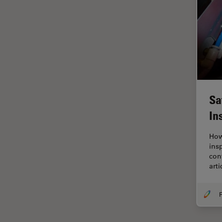
Fonctionnalités de
STELLARIS
Fraisage par faisceau d'ions
FRAP
FRET
Gynécologie et urologie
Sa
HyD
In
Imagerie 3D
Imagerie et analyse
How
tissulaires avancées
ins
con
Imagerie in vivo de
art
l'organisme entier
Imagerie multiplexée spatiale
F
Imagerie pour cellules
vivantes