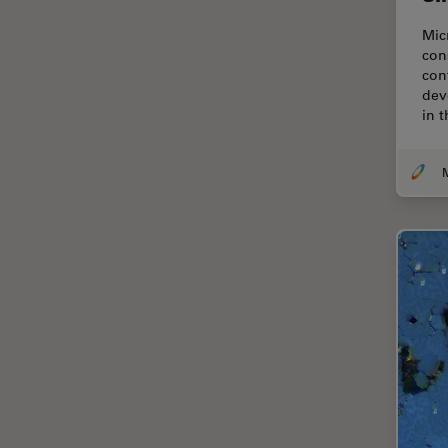
Chirurgie de la cornée
Mic
Chirurgie de la rétine
con
con
Chirurgie du glaucome
dev
Circuit imprimé (PCB)
in 
CLEM
Coloration
Congélation à haute pression
Conservation de l'art
Contrast Methods in Light
Microscopy
Cryo SEM
Cryo-microscopie
électronique
Culture cellulaire