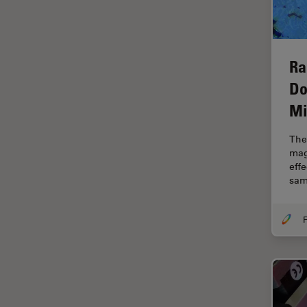
Dentisterie
Diffusion Raman cohérente
(CRS)
Ra
Dissection
Do
Drosophila Research
Mi
Éducation
Ergonomie
The 
mag
F-Techniques
eff
sam
Fabrication de batteries
FLIM (Fluorescence Lifetime
Imaging Microscopy)
F
Fluorescence
Fluorophore
FluoSync