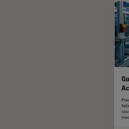
Imagerie quantitative
Imagerie THUNDER
Immunofluorescence
Industrie des métaux
Industrie électronique et des
semi-conducteurs
Intelligence Artificielle
Inverted Microscopy
Qu
L'histoire
Ac
Les bases de la microscopie
Limite de diffraction
Pre
fai
Logiciel de microscope
caus
Maladies neurodégénératives
med
Médecine Légale