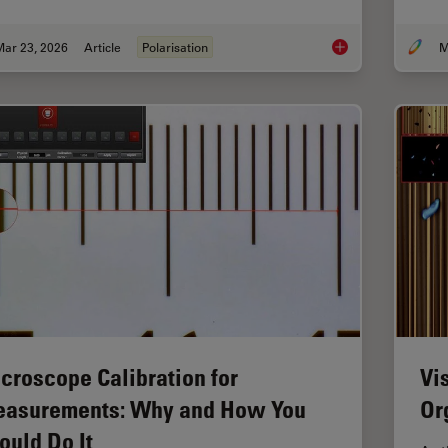
Mar 23, 2026
Article
Polarisation
Ensuring Glass Quali
croscope Calibration for
Vi
asurements: Why and How You
Or
ould Do It