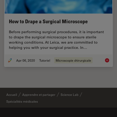
How to Drape a Surgical Microscope
Before performing surgical procedures, it is important
to drape the surgical microscope to ensure sterile
working conditions. At Leica, we are committed to
helping you with your surgical practice. In…
Apr 06, 2020
Tutoriel
Microscopie chirurgicale
How to 
Accueil
Apprendre et partager
Science Lab
Spécialités médicales