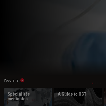
Populaire
Show subnavigation
Spécialités
A Guide to OCT
médicales