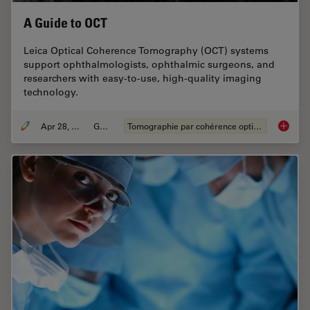
A Guide to OCT
Leica Optical Coherence Tomography (OCT) systems
support ophthalmologists, ophthalmic surgeons, and
researchers with easy-to-use, high-quality imaging
technology.
Apr 28, 2020
Guide
Tomographie par cohérence optique (OCT)
A Guide