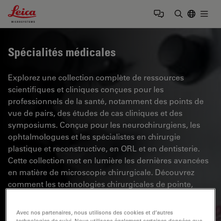
Leica Microsystems Logo
Togg
Saisir un t
Spécialités médicales
Explorez une collection complète de ressources
scientifiques et cliniques conçues pour les
professionnels de la santé, notamment des points de
vue de pairs, des études de cas cliniques et des
symposiums. Conçue pour les neurochirurgiens, les
ophtalmologues et les spécialistes en chirurgie
plastique et reconstructive, en ORL et en dentisterie.
Cette collection met en lumière les dernières avancées
en matière de microscopie chirurgicale. Découvrez
comment les technologies chirurgicales de pointe,
telles que la fluorescence AR, la visualisation 3D et
l'imagerie OCT peropératoire, permettent de prendre
Avec nos partenaires, nous utilisons des cookies et d’autres
des décisions en toute confiance et d'être précis dans
technologies de suivi. Nous utilisons également certaines données que