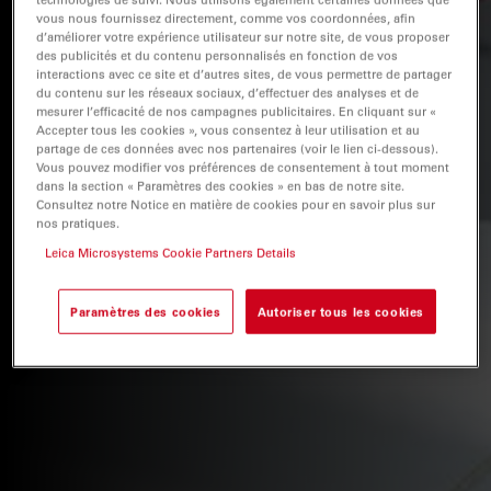
vous nous fournissez directement, comme vos coordonnées, afin
les chirurgies complexes.
d’améliorer votre expérience utilisateur sur notre site, de vous proposer
des publicités et du contenu personnalisés en fonction de vos
interactions avec ce site et d’autres sites, de vous permettre de partager
du contenu sur les réseaux sociaux, d’effectuer des analyses et de
mesurer l’efficacité de nos campagnes publicitaires. En cliquant sur «
Accepter tous les cookies », vous consentez à leur utilisation et au
partage de ces données avec nos partenaires (voir le lien ci-dessous).
Vous pouvez modifier vos préférences de consentement à tout moment
dans la section « Paramètres des cookies » en bas de notre site.
Consultez notre Notice en matière de cookies pour en savoir plus sur
nos pratiques.
Leica Microsystems Cookie Partners Details
Paramètres des cookies
Autoriser tous les cookies