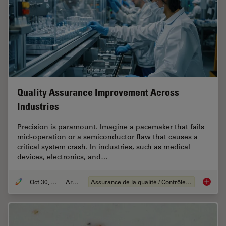
Quality Assurance Improvement Across
Industries
Precision is paramount. Imagine a pacemaker that fails
mid-operation or a semiconductor flaw that causes a
critical system crash. In industries, such as medical
devices, electronics, and…
Oct 30, 2025
Article
Assurance de la qualité / Contrôle de la qualité
Quality