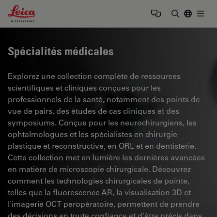
Leica Microsystems Logo
Togg
Saisir un t
Spécialités médicales
Explorez une collection complète de ressources
scientifiques et cliniques conçues pour les
professionnels de la santé, notamment des points de
vue de pairs, des études de cas cliniques et des
symposiums. Conçue pour les neurochirurgiens, les
ophtalmologues et les spécialistes en chirurgie
plastique et reconstructive, en ORL et en dentisterie.
Cette collection met en lumière les dernières avancées
en matière de microscopie chirurgicale. Découvrez
comment les technologies chirurgicales de pointe,
telles que la fluorescence AR, la visualisation 3D et
l'imagerie OCT peropératoire, permettent de prendre
des décisions en toute confiance et d'être précis dans