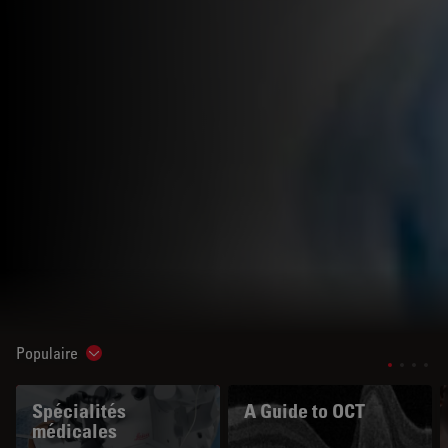
Populaire
Show subnavigation
Spécialités
A Guide to OCT
médicales