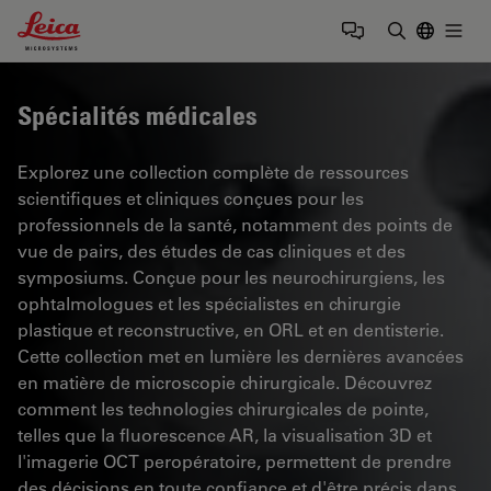
Leica Microsystems Logo
Togg
Saisir un t
Spécialités médicales
Explorez une collection complète de ressources
scientifiques et cliniques conçues pour les
professionnels de la santé, notamment des points de
vue de pairs, des études de cas cliniques et des
symposiums. Conçue pour les neurochirurgiens, les
ophtalmologues et les spécialistes en chirurgie
plastique et reconstructive, en ORL et en dentisterie.
Cette collection met en lumière les dernières avancées
en matière de microscopie chirurgicale. Découvrez
comment les technologies chirurgicales de pointe,
telles que la fluorescence AR, la visualisation 3D et
l'imagerie OCT peropératoire, permettent de prendre
des décisions en toute confiance et d'être précis dans