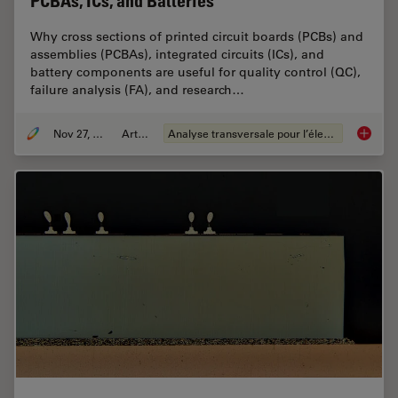
PCBAs, ICs, and Batteries
Why cross sections of printed circuit boards (PCBs) and
assemblies (PCBAs), integrated circuits (ICs), and
battery components are useful for quality control (QC),
failure analysis (FA), and research…
Nov 27, 2023
Article
Analyse transversale pour l’électronique
Quality 