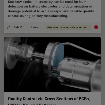
See how optical microscopy can be used for burr
detection on battery electrodes and determination of
damage potential to achieve rapid and reliable quality
control during battery manufacturing.
Feb 12, 2026
Interviews
Analyse transversale pour l’électronique
Burr De
Quality Control via Cross Sections of PCBs,