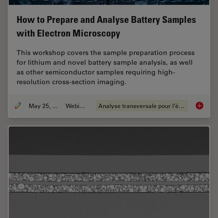
How to Prepare and Analyse Battery Samples
with Electron Microscopy
This workshop covers the sample preparation process
for lithium and novel battery sample analysis, as well
as other semiconductor samples requiring high-
resolution cross-section imaging.
May 25, 2023
Webinaire
Analyse transversale pour l’électronique
How to 