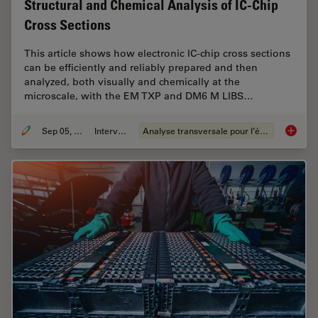
Structural and Chemical Analysis of IC-Chip
Cross Sections
This article shows how electronic IC-chip cross sections
can be efficiently and reliably prepared and then
analyzed, both visually and chemically at the
microscale, with the EM TXP and DM6 M LIBS…
Sep 05, 2023
Interviews
Analyse transversale pour l’électronique
Structu