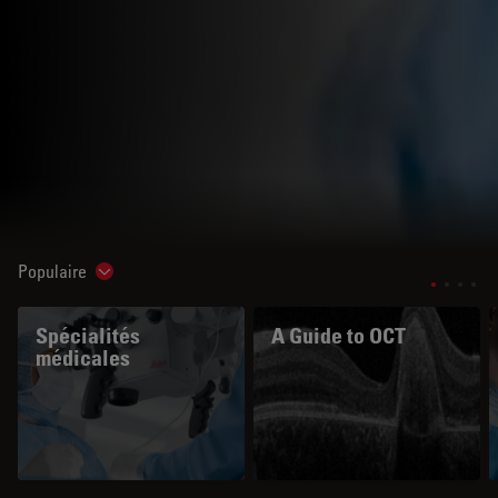
Populaire
Show subnavigation
Spécialités
A Guide to OCT
médicales