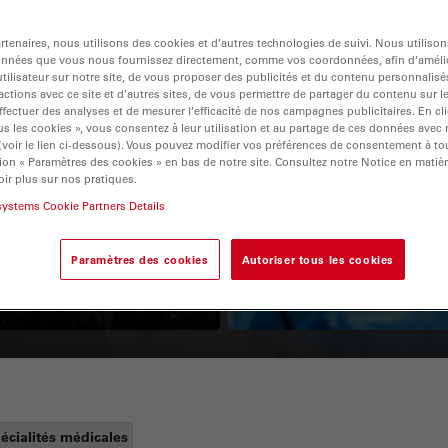
tenaires, nous utilisons des cookies et d’autres technologies de suivi. Nous utiliso
onnées que vous nous fournissez directement, comme vos coordonnées, afin d’amélio
tilisateur sur notre site, de vous proposer des publicités et du contenu personnalisé
actions avec ce site et d’autres sites, de vous permettre de partager du contenu sur l
ffectuer des analyses et de mesurer l’efficacité de nos campagnes publicitaires. En cl
s les cookies », vous consentez à leur utilisation et au partage de ces données avec
 (voir le lien ci-dessous). Vous pouvez modifier vos préférences de consentement à 
ion « Paramètres des cookies » en bas de notre site. Consultez notre Notice en matiè
Guide to OCT
How to Drape a
ir plus sur nos pratiques.
systems Cookie Partners Details
Surgical Microscop
Paramètres des cookies
Autoriser tous les cookies
écialités médicales