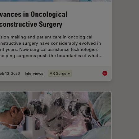
vances in Oncological
constructive Surgery
sion making and patient care in oncological
nstructive surgery have considerably evolved in
nt years. New surgical assistance technologies
 helping surgeons push the boundaries of what…
eb 12, 2026
Interviews
AR Surgery
sion Surgery Guided by Intraoperative OCT
Advances in Oncolog