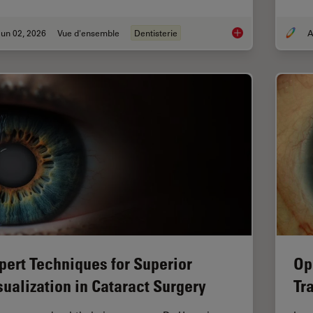
un 02, 2026
Vue d'ensemble
Dentisterie
A
Six Features to Con
pert Techniques for Superior
Op
sualization in Cataract Surgery
Tr