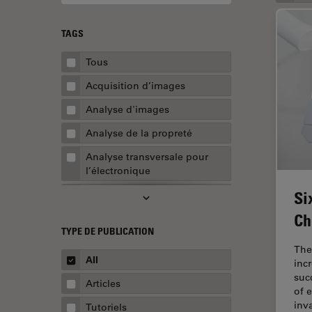
TAGS
Tous
Acquisition d’images
Analyse d'images
Analyse de la propreté
Analyse transversale pour
l’électronique
Si
AR Surgery
Ch
Assemblée
TYPE DE PUBLICATION
Assurance de la qualité /
The
Contrôle de la qualité
All
inc
succ
Automobile et aérospatial
Articles
of 
Biologie cellulaire
inv
Tutoriels