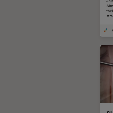
Joi
Chirurgie de la cornée
Alm
Chirurgie de la rétine
thei
str
Chirurgie du glaucome
Circuit imprimé (PCB)
CLEM
Coloration
Congélation à haute pression
Conservation de l'art
Contrast Methods in Light
Microscopy
Cryo SEM
Cryo-microscopie
électronique
Culture cellulaire