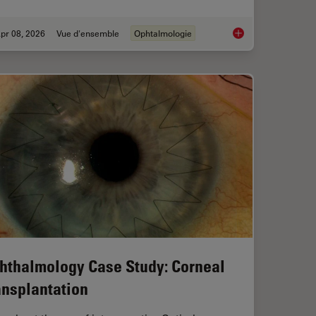
pr 08, 2026
Vue d'ensemble
Ophtalmologie
sider when Choosing a Dental Microscope
4 Key Benefits of 3D
hthalmology Case Study: Corneal
ansplantation