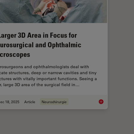
Larger 3D Area in Focus for
urosurgical and Ophthalmic
croscopes
rosurgeons and ophthalmologists deal with
cate structures, deep or narrow cavities and tiny
ctures with vitally important functions. Seeing a
r, large 3D area of the surgical field in…
ec 18, 2025
Article
Neurochirurgie
ciency in Minimally Invasive Spine Surgery
A Larger 3D Area in