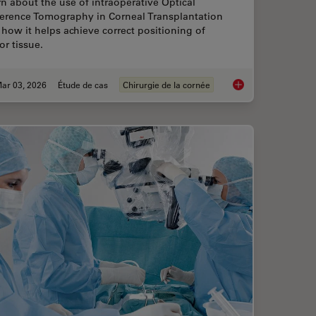
n about the use of intraoperative Optical
erence Tomography in Corneal Transplantation
how it helps achieve correct positioning of
r tissue.
ar 03, 2026
Étude de cas
Chirurgie de la cornée
r Superior Visualization in Cataract Surgery
Ophthalmology Case 