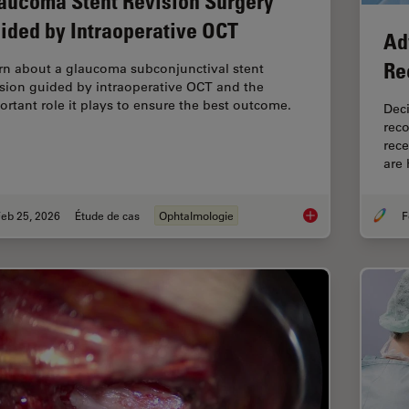
aucoma Stent Revision Surgery
ided by Intraoperative OCT
Ad
Re
rn about a glaucoma subconjunctival stent
ision guided by intraoperative OCT and the
ortant role it plays to ensure the best outcome.
Deci
reco
rece
are
eb 25, 2026
Étude de cas
Ophtalmologie
F
Glaucoma Stent Revi