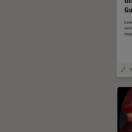
Gl
Dentisterie
Gu
Diffusion Raman cohérente
(CRS)
Lea
Dissection
rev
imp
Drosophila Research
Éducation
Ergonomie
F-Techniques
F
Fabrication de batteries
FLIM (Fluorescence Lifetime
Imaging Microscopy)
Fluorescence
Fluorophore
FluoSync