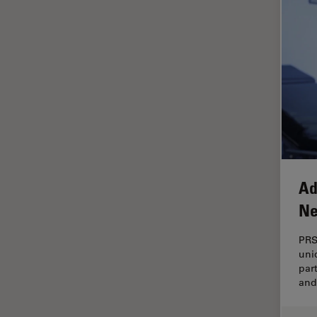
Imagerie quantitative
Imagerie THUNDER
Immunofluorescence
Industrie des métaux
Industrie électronique et des
semi-conducteurs
Intelligence Artificielle
Inverted Microscopy
Ad
L'histoire
Ne
Les bases de la microscopie
PRS
Limite de diffraction
uni
Logiciel de microscope
par
and
Maladies neurodégénératives
Médecine Légale