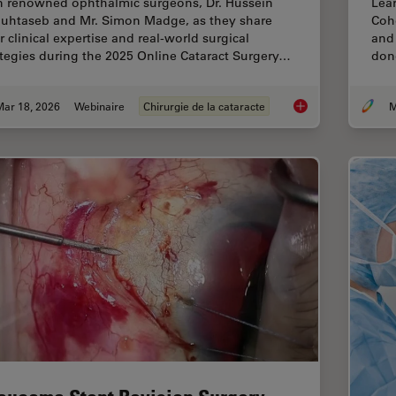
n renowned ophthalmic surgeons, Dr. Hussein
Lear
uhtaseb and Mr. Simon Madge, as they share
Coh
r clinical expertise and real-world surgical
and 
ategies during the 2025 Online Cataract Surgery…
dono
Mar 18, 2026
Webinaire
Chirurgie de la cataracte
M
Expert Techniques fo