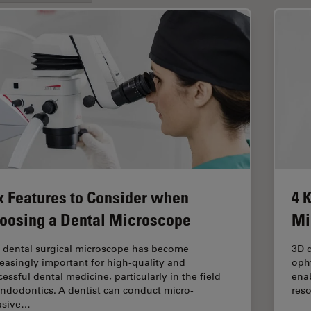
x Features to Consider when
4 
oosing a Dental Microscope
Mi
 dental surgical microscope has become
3D d
reasingly important for high-quality and
oph
essful dental medicine, particularly in the field
ena
endodontics. A dentist can conduct micro-
reso
asive…