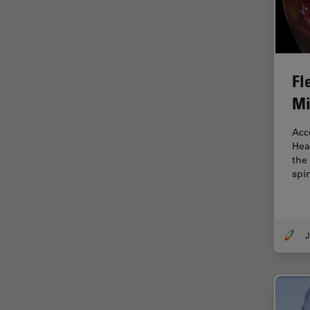
Fonctionnalités de
STELLARIS
Fraisage par faisceau d'ions
FRAP
Fl
FRET
Mi
Gynécologie et urologie
Acc
HyD
Hea
Imagerie 3D
the
spi
Imagerie et analyse
tissulaires avancées
Imagerie in vivo de
l'organisme entier
Imagerie multiplexée spatiale
Imagerie pour cellules
vivantes