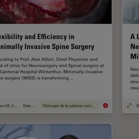
exibility and Efficiency in
A 
nimally Invasive Spine Surgery
Ne
Mi
ording to Prof. Alex Alfieri, Chief Physician and
d of clinic for Neurosurgery and Spinal surgery at
Neu
 Cantonal Hospital Winterthur, Minimally invasive
deli
ne surgery (MISS) is transforming…
stru
clea
Jan 26, 2026
Galeries
Chirurgie de la colonne vertébrale
D
Flexibility and Effi