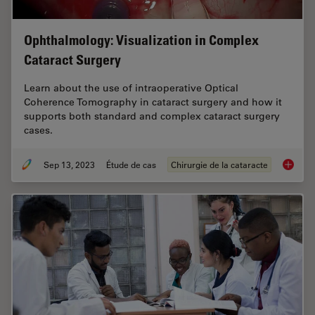
Ophthalmology: Visualization in Complex
Cataract Surgery
Learn about the use of intraoperative Optical
Coherence Tomography in cataract surgery and how it
supports both standard and complex cataract surgery
cases.
Sep 13, 2023
Étude de cas
Chirurgie de la cataracte
Ophthal