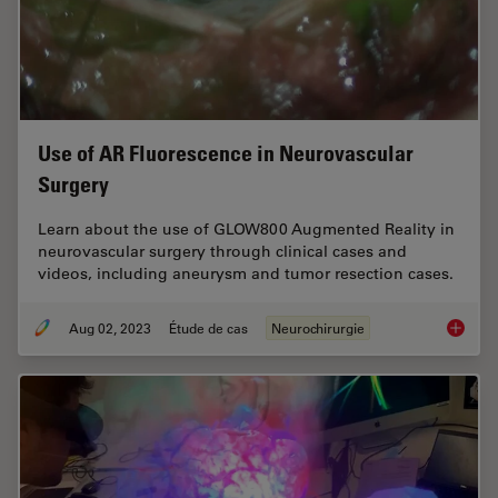
Use of AR Fluorescence in Neurovascular
Surgery
Learn about the use of GLOW800 Augmented Reality in
neurovascular surgery through clinical cases and
videos, including aneurysm and tumor resection cases.
Aug 02, 2023
Étude de cas
Neurochirurgie
Use of 