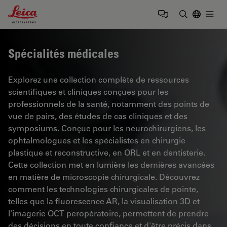
Leica Microsystems Logo
Togg
Saisir un t
Spécialités médicales
Explorez une collection complète de ressources
scientifiques et cliniques conçues pour les
professionnels de la santé, notamment des points de
vue de pairs, des études de cas cliniques et des
symposiums. Conçue pour les neurochirurgiens, les
ophtalmologues et les spécialistes en chirurgie
plastique et reconstructive, en ORL et en dentisterie.
Cette collection met en lumière les dernières avancées
en matière de microscopie chirurgicale. Découvrez
comment les technologies chirurgicales de pointe,
telles que la fluorescence AR, la visualisation 3D et
l'imagerie OCT peropératoire, permettent de prendre
des décisions en toute confiance et d'être précis dans