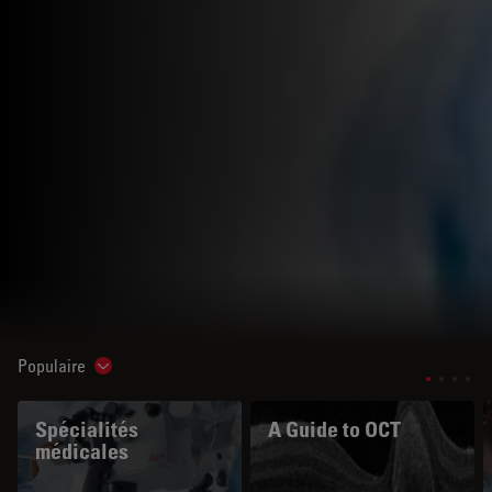
Populaire
Show subnavigation
Spécialités
A Guide to OCT
médicales