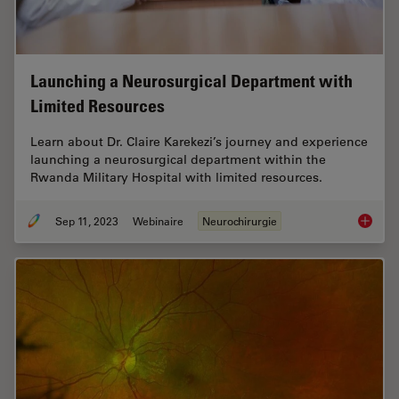
Launching a Neurosurgical Department with
Limited Resources
Learn about Dr. Claire Karekezi’s journey and experience
launching a neurosurgical department within the
Rwanda Military Hospital with limited resources.
Sep 11, 2023
Webinaire
Neurochirurgie
Launchi