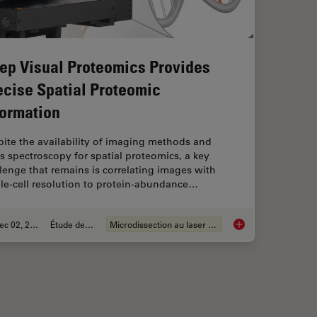
ep Visual Proteomics Provides
ecise Spatial Proteomic
formation
ite the availability of imaging methods and
 spectroscopy for spatial proteomics, a key
lenge that remains is correlating images with
le-cell resolution to protein-abundance…
Dec 02, 2024
Étude de cas
Microdissection au laser (LMD)
R Part 11 for Electronic Records of Cell Culture
Deep Visual Proteomi