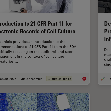
troduction to 21 CFR Part 11 for
De
ectronic Records of Cell Culture
Pr
In
s article provides an introduction to the
ommendations of 21 CFR Part 11 from the FDA,
Desp
ifically focusing on the audit trail and user
mass
agement in the context of cell-culture
chal
oratories.…
sing
an 30, 2025
Vue d'ensemble
Culture cellulaire
Introduction to 21 CF