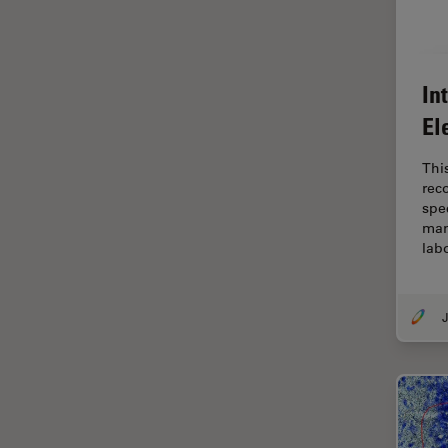
Fonctionnalités de
STELLARIS
Fraisage par faisceau d'ions
In
FRAP
El
FRET
Gynécologie et urologie
Thi
rec
HyD
spec
man
Imagerie 3D
lab
Imagerie et analyse
tissulaires avancées
J
Imagerie in vivo de
l'organisme entier
Imagerie multiplexée spatiale
Imagerie pour cellules
vivantes