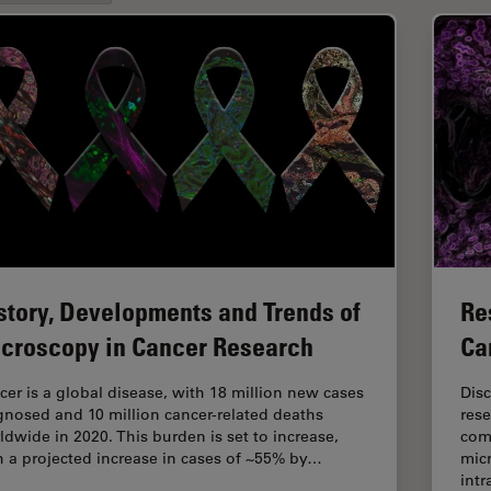
story, Developments and Trends of
Re
croscopy in Cancer Research
Ca
cer is a global disease, with 18 million new cases
Dis
gnosed and 10 million cancer-related deaths
rese
ldwide in 2020. This burden is set to increase,
com
h a projected increase in cases of ~55% by…
micr
int