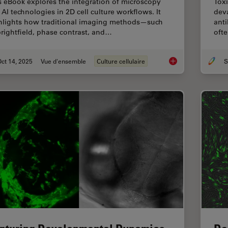
s eBook explores the integration of microscopy
Toxi
 AI technologies in 2D cell culture workflows. It
dev
hlights how traditional imaging methods—such
anti
brightfield, phase contrast, and…
ofte
ct 14, 2025
Vue d'ensemble
Culture cellulaire
Microscopy and AI So