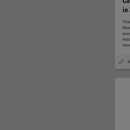
Ca
Dentisterie
in
Diffusion Raman cohérente
(CRS)
Thi
Dissection
Dee
suc
Drosophila Research
res
mo
Éducation
Ergonomie
F-Techniques
Fabrication de batteries
FLIM (Fluorescence Lifetime
Imaging Microscopy)
Fluorescence
Fluorophore
FluoSync