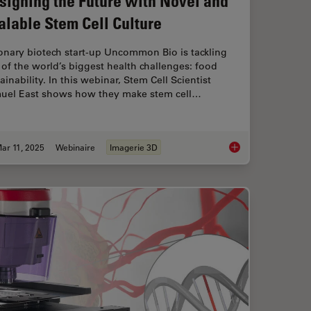
signing the Future with Novel and
alable Stem Cell Culture
onary biotech start-up Uncommon Bio is tackling
of the world’s biggest health challenges: food
ainability. In this webinar, Stem Cell Scientist
uel East shows how they make stem cell…
ar 11, 2025
Webinaire
Imagerie 3D
ental Dynamics in 3D
Designing the Future