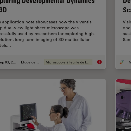
pturing Developmental Dynamics
De
 3D
Sc
s application note showcases how the Viventis
Visi
p dual-view light sheet microscope was
one 
cessfully used by researchers for exploring high-
sust
olution, long-term imaging of 3D multicellular
Sam
dels…
Sep 03, 2025
Étude de cas
Microscopie à feuille de lumière
M
Capturing Developm