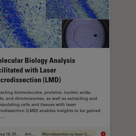
lecular Biology Analysis
cilitated with Laser
crodissection (LMD)
racting biomolecules, proteins, nucleic acids,
ids, and chromosomes, as well as extracting and
ipulating cells and tissues with laser
rodissection (LMD) enables insights to be gained
o…
Sep 18, 2024
Article
Microdissection au laser (LMD)
Molecular Biology An