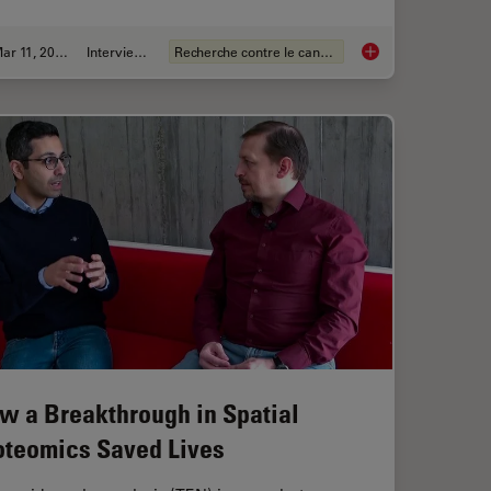
Mar 11, 2026
Interviews
Recherche contre le cancer
ts and Trends of Microscopy in Cancer Research
Researchers Insights
w a Breakthrough in Spatial
oteomics Saved Lives