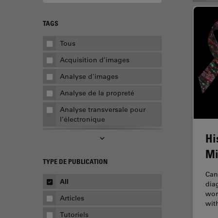
TAGS
Tous
Acquisition d’images
Analyse d'images
Analyse de la propreté
Analyse transversale pour
l’électronique
Hi
AR Surgery
Mi
Assemblée
TYPE DE PUBLICATION
Assurance de la qualité /
Can
Contrôle de la qualité
All
dia
wor
Automobile et aérospatial
Articles
wit
Biologie cellulaire
Tutoriels