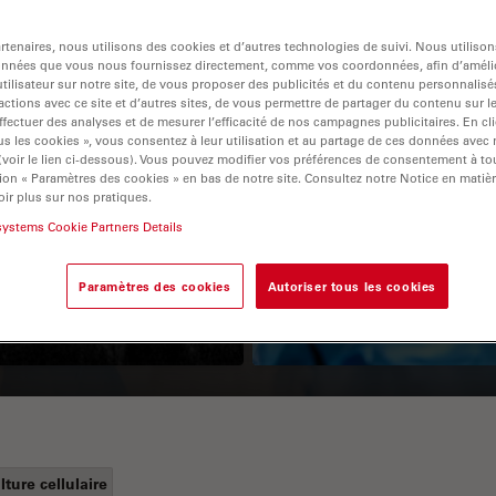
tenaires, nous utilisons des cookies et d’autres technologies de suivi. Nous utiliso
onnées que vous nous fournissez directement, comme vos coordonnées, afin d’amélio
tilisateur sur notre site, de vous proposer des publicités et du contenu personnalisé
actions avec ce site et d’autres sites, de vous permettre de partager du contenu sur l
ffectuer des analyses et de mesurer l’efficacité de nos campagnes publicitaires. En cl
s les cookies », vous consentez à leur utilisation et au partage de ces données avec
 (voir le lien ci-dessous). Vous pouvez modifier vos préférences de consentement à 
ion « Paramètres des cookies » en bas de notre site. Consultez notre Notice en matiè
ir plus sur nos pratiques.
Guide to OCT
How to Drape a
systems Cookie Partners Details
Surgical Microscop
Paramètres des cookies
Autoriser tous les cookies
lture cellulaire