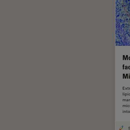
Imagerie quantitative
Imagerie THUNDER
Immunofluorescence
Industrie des métaux
Industrie électronique et des
semi-conducteurs
Mo
Intelligence Artificielle
fa
Inverted Microscopy
Mi
L'histoire
Ext
Les bases de la microscopie
lip
Limite de diffraction
man
mic
Logiciel de microscope
int
Maladies neurodégénératives
Médecine Légale