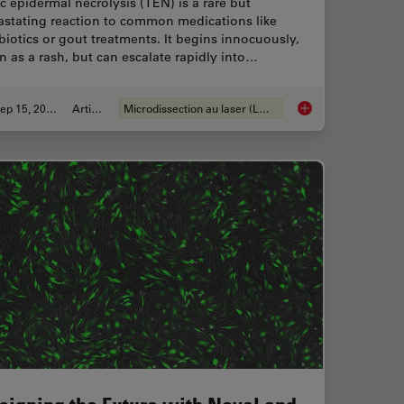
c epidermal necrolysis (TEN) is a rare but
astating reaction to common medications like
biotics or gout treatments. It begins innocuously,
n as a rash, but can escalate rapidly into…
Sep 15, 2025
Article
Microdissection au laser (LMD)
lutions for 2D Cell Culture
How a Breakthrough 