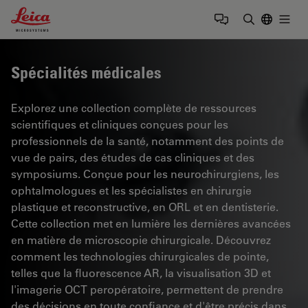
Leica Microsystems Logo
Togg
Saisir un t
Spécialités médicales
Explorez une collection complète de ressources
scientifiques et cliniques conçues pour les
professionnels de la santé, notamment des points de
vue de pairs, des études de cas cliniques et des
symposiums. Conçue pour les neurochirurgiens, les
ophtalmologues et les spécialistes en chirurgie
plastique et reconstructive, en ORL et en dentisterie.
Cette collection met en lumière les dernières avancées
en matière de microscopie chirurgicale. Découvrez
comment les technologies chirurgicales de pointe,
telles que la fluorescence AR, la visualisation 3D et
l'imagerie OCT peropératoire, permettent de prendre
des décisions en toute confiance et d'être précis dans