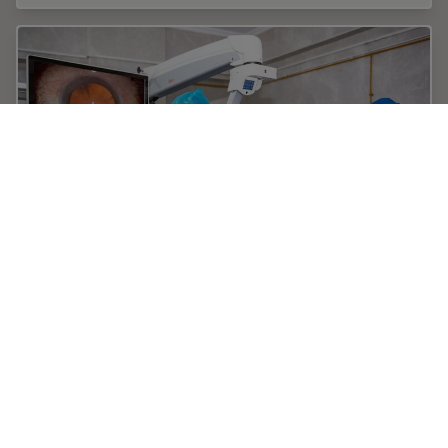
Dr. Tawfik Shares his Expert View on Direct
Horizontal Chopping in Cataract Surgery
It is estimated that nearly 28 million cataract surgery
procedures are performed worldwide every year.
Phacoemulsification is the most common method used