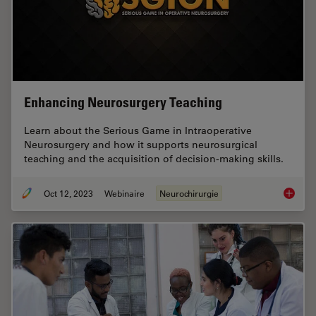
Enhancing Neurosurgery Teaching
Learn about the Serious Game in Intraoperative
Neurosurgery and how it supports neurosurgical
teaching and the acquisition of decision-making skills.
Oct 12, 2023
Webinaire
Neurochirurgie
Enhanci