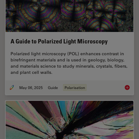
A Guide to Polarized Light Microscopy
Polarized light microscopy (POL) enhances contrast in
birefringent materials and is used in geology, biology,
and materials science to study minerals, crystals, fibers,
and plant cell walls.
May 06, 2025
Guide
Polarisation
A Guide