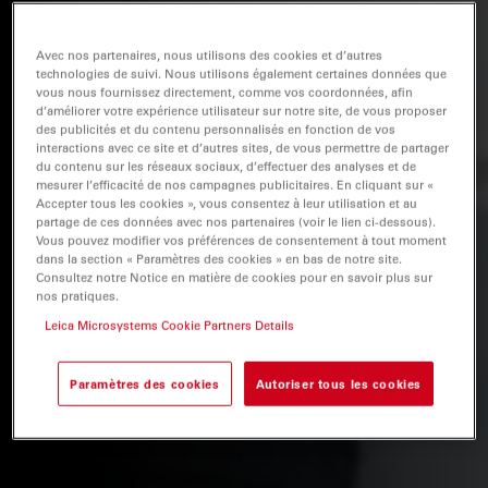
Avec nos partenaires, nous utilisons des cookies et d’autres
technologies de suivi. Nous utilisons également certaines données que
vous nous fournissez directement, comme vos coordonnées, afin
d’améliorer votre expérience utilisateur sur notre site, de vous proposer
des publicités et du contenu personnalisés en fonction de vos
interactions avec ce site et d’autres sites, de vous permettre de partager
du contenu sur les réseaux sociaux, d’effectuer des analyses et de
mesurer l’efficacité de nos campagnes publicitaires. En cliquant sur «
Accepter tous les cookies », vous consentez à leur utilisation et au
partage de ces données avec nos partenaires (voir le lien ci-dessous).
Vous pouvez modifier vos préférences de consentement à tout moment
dans la section « Paramètres des cookies » en bas de notre site.
Consultez notre Notice en matière de cookies pour en savoir plus sur
nos pratiques.
Leica Microsystems Cookie Partners Details
Paramètres des cookies
Autoriser tous les cookies