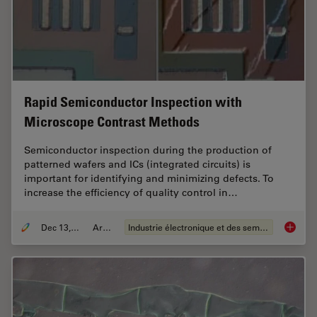
Rapid Semiconductor Inspection with
Microscope Contrast Methods
Semiconductor inspection during the production of
patterned wafers and ICs (integrated circuits) is
important for identifying and minimizing defects. To
increase the efficiency of quality control in…
Dec 13, 2023
Article
Industrie électronique et des semi-conducteurs
Rapid S