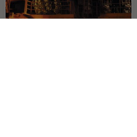
Rate the Quality of Your Steel: Free Webinar
and Report
This webinar and report describe optimal microscopy
solutions for rating steel quality in terms of non-
metallic inclusions and reviews the various
international and regional standards concerning…