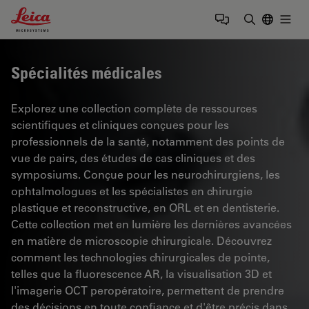
Leica Microsystems Logo
Togg
Saisir un t
Spécialités médicales
Explorez une collection complète de ressources
scientifiques et cliniques conçues pour les
professionnels de la santé, notamment des points de
vue de pairs, des études de cas cliniques et des
symposiums. Conçue pour les neurochirurgiens, les
ophtalmologues et les spécialistes en chirurgie
plastique et reconstructive, en ORL et en dentisterie.
Cette collection met en lumière les dernières avancées
en matière de microscopie chirurgicale. Découvrez
comment les technologies chirurgicales de pointe,
telles que la fluorescence AR, la visualisation 3D et
l'imagerie OCT peropératoire, permettent de prendre
des décisions en toute confiance et d'être précis dans