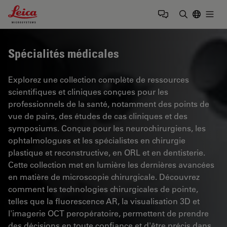
Leica Microsystems Logo
Togg
Saisir un t
Spécialités médicales
Explorez une collection complète de ressources
scientifiques et cliniques conçues pour les
professionnels de la santé, notamment des points de
vue de pairs, des études de cas cliniques et des
symposiums. Conçue pour les neurochirurgiens, les
ophtalmologues et les spécialistes en chirurgie
plastique et reconstructive, en ORL et en dentisterie.
Cette collection met en lumière les dernières avancées
en matière de microscopie chirurgicale. Découvrez
comment les technologies chirurgicales de pointe,
telles que la fluorescence AR, la visualisation 3D et
l'imagerie OCT peropératoire, permettent de prendre
des décisions en toute confiance et d'être précis dans