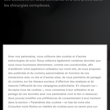
les chirurgies complexes.
Avec nos partenaires, nous utilisons des cookies et d’autres
technologies de suivi. Nous utilisons également certaines données que
vous nous fournissez directement, comme vos coordonnées, afin
d’améliorer votre expérience utilisateur sur notre site, de vous proposer
des publicités et du contenu personnalisés en fonction de vos
interactions avec ce site et d’autres sites, de vous permettre de partager
du contenu sur les réseaux sociaux, d’effectuer des analyses et de
mesurer l’efficacité de nos campagnes publicitaires. En cliquant sur «
Accepter tous les cookies », vous consentez à leur utilisation et au
partage de ces données avec nos partenaires (voir le lien ci-dessous).
Vous pouvez modifier vos préférences de consentement à tout moment
dans la section « Paramètres des cookies » en bas de notre site.
Consultez notre Notice en matière de cookies pour en savoir plus sur