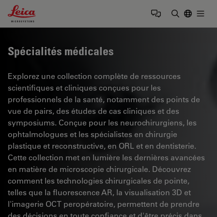
Leica Microsystems Logo
Togg
Saisir un t
Spécialités médicales
Explorez une collection complète de ressources
scientifiques et cliniques conçues pour les
professionnels de la santé, notamment des points de
vue de pairs, des études de cas cliniques et des
symposiums. Conçue pour les neurochirurgiens, les
ophtalmologues et les spécialistes en chirurgie
plastique et reconstructive, en ORL et en dentisterie.
Cette collection met en lumière les dernières avancées
en matière de microscopie chirurgicale. Découvrez
comment les technologies chirurgicales de pointe,
telles que la fluorescence AR, la visualisation 3D et
l'imagerie OCT peropératoire, permettent de prendre
des décisions en toute confiance et d'être précis dans