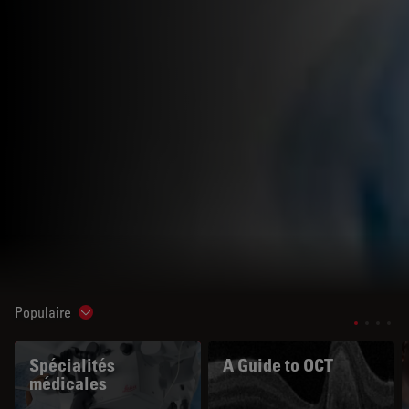
Populaire
Show subnavigation
Spécialités
A Guide to OCT
médicales