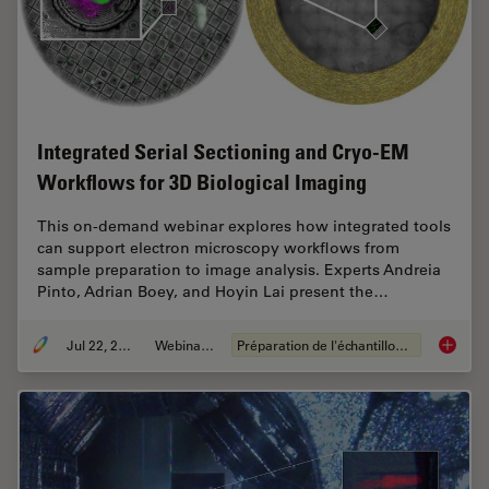
Integrated Serial Sectioning and Cryo-EM
Workflows for 3D Biological Imaging
This on-demand webinar explores how integrated tools
can support electron microscopy workflows from
sample preparation to image analysis. Experts Andreia
Pinto, Adrian Boey, and Hoyin Lai present the…
Jul 22, 2025
Webinaire
Préparation de l'échantillon EM
Integra