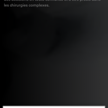
les chirurgies complexes.