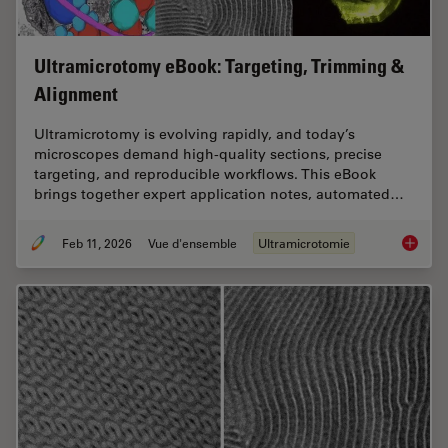
Ultramicrotomy eBook: Targeting, Trimming &
Alignment
Ultramicrotomy is evolving rapidly, and today’s
microscopes demand high‑quality sections, precise
targeting, and reproducible workflows. This eBook
brings together expert application notes, automated…
Feb 11, 2026
Vue d'ensemble
Ultramicrotomie
Ultrami