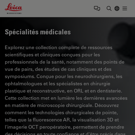
Leica Microsystems Logo
Togg
Saisir un t
Spécialités médicales
Explorez une collection complète de ressources
scientifiques et cliniques conçues pour les
professionnels de la santé, notamment des points de
vue de pairs, des études de cas cliniques et des
symposiums. Conçue pour les neurochirurgiens, les
ophtalmologues et les spécialistes en chirurgie
plastique et reconstructive, en ORL et en dentisterie.
Cette collection met en lumière les dernières avancées
en matière de microscopie chirurgicale. Découvrez
comment les technologies chirurgicales de pointe,
telles que la fluorescence AR, la visualisation 3D et
l'imagerie OCT peropératoire, permettent de prendre
des décisions en toute confiance et d'être précis dans