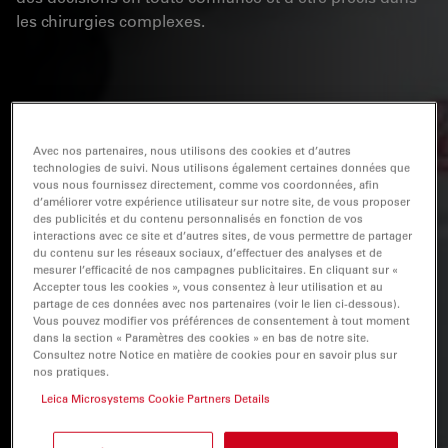
les chirurgies complexes.
Avec nos partenaires, nous utilisons des cookies et d’autres
technologies de suivi. Nous utilisons également certaines données que
vous nous fournissez directement, comme vos coordonnées, afin
d’améliorer votre expérience utilisateur sur notre site, de vous proposer
des publicités et du contenu personnalisés en fonction de vos
interactions avec ce site et d’autres sites, de vous permettre de partager
du contenu sur les réseaux sociaux, d’effectuer des analyses et de
mesurer l’efficacité de nos campagnes publicitaires. En cliquant sur «
Accepter tous les cookies », vous consentez à leur utilisation et au
partage de ces données avec nos partenaires (voir le lien ci-dessous).
Vous pouvez modifier vos préférences de consentement à tout moment
dans la section « Paramètres des cookies » en bas de notre site.
Consultez notre Notice en matière de cookies pour en savoir plus sur
nos pratiques.
Leica Microsystems Cookie Partners Details