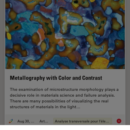
Metallography with Color and Contrast
The examination of microstructure morphology plays a
decisive role in materials science and failure analysis.
There are many possibilities of visualizing the real
structures of materials in the light…
Aug 30, 2011
Article
Analyse transversale pour l’électronique
Metallo