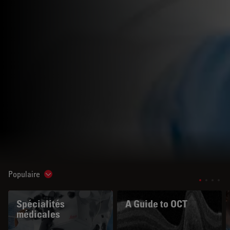
Populaire
Show subnavigation
Spécialités
A Guide to OCT
médicales