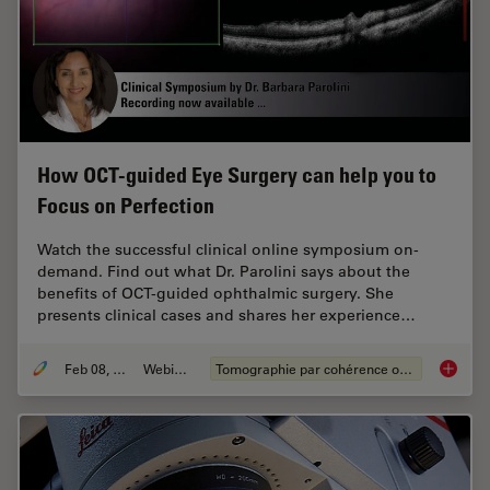
How OCT-guided Eye Surgery can help you to
Focus on Perfection
Watch the successful clinical online symposium on-
demand. Find out what Dr. Parolini says about the
benefits of OCT-guided ophthalmic surgery. She
presents clinical cases and shares her experience…
Feb 08, 2021
Webinaire
Tomographie par cohérence optique (OCT)
How OCT