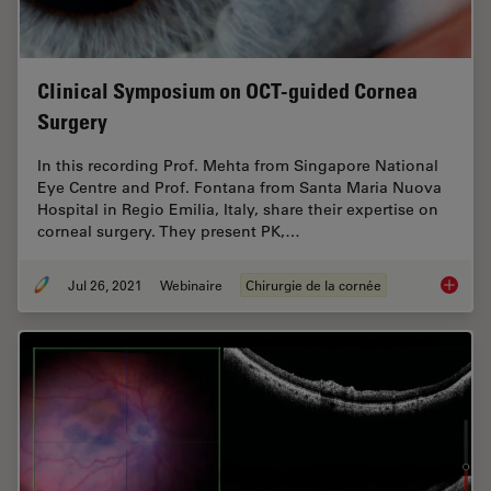
Clinical Symposium on OCT-guided Cornea
Surgery
In this recording Prof. Mehta from Singapore National
Eye Centre and Prof. Fontana from Santa Maria Nuova
Hospital in Regio Emilia, Italy, share their expertise on
corneal surgery. They present PK,…
Jul 26, 2021
Webinaire
Chirurgie de la cornée
Clinica