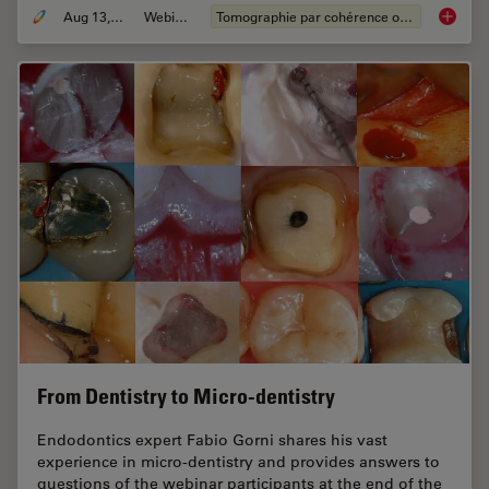
Aug 13, 2020
Webinaire
Tomographie par cohérence optique (OCT)
What is 
From Dentistry to Micro-dentistry
Endodontics expert Fabio Gorni shares his vast
experience in micro-dentistry and provides answers to
questions of the webinar participants at the end of the