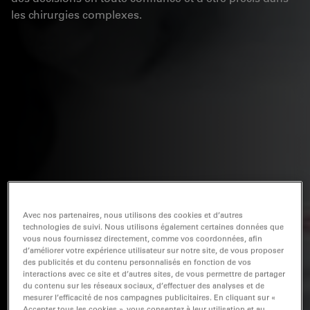
les chirurgies complexes.
Avec nos partenaires, nous utilisons des cookies et d’autres
technologies de suivi. Nous utilisons également certaines données que
vous nous fournissez directement, comme vos coordonnées, afin
d’améliorer votre expérience utilisateur sur notre site, de vous proposer
des publicités et du contenu personnalisés en fonction de vos
interactions avec ce site et d’autres sites, de vous permettre de partager
du contenu sur les réseaux sociaux, d’effectuer des analyses et de
mesurer l’efficacité de nos campagnes publicitaires. En cliquant sur «
Accepter tous les cookies », vous consentez à leur utilisation et au