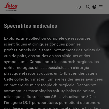
Leica Microsystems Logo
Togg
Saisir un t
Spécialités médicales
Explorez une collection complète de ressources
scientifiques et cliniques conçues pour les
professionnels de la santé, notamment des points de
vue de pairs, des études de cas cliniques et des
symposiums. Conçue pour les neurochirurgiens, les
ophtalmologues et les spécialistes en chirurgie
plastique et reconstructive, en ORL et en dentisterie.
Cette collection met en lumière les dernières avancées
en matière de microscopie chirurgicale. Découvrez
comment les technologies chirurgicales de pointe,
telles que la fluorescence AR, la visualisation 3D et
l'imagerie OCT peropératoire, permettent de prendre
des décisions en toute confiance et d'être précis dans