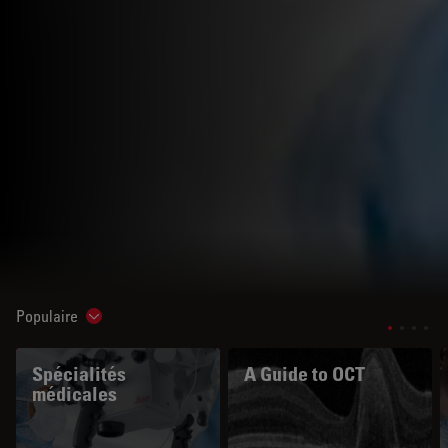
Populaire
Show subnavigation
Spécialités
A Guide to OCT
médicales