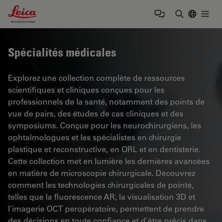
Leica Microsystems Logo
Togg
Saisir un t
Spécialités médicales
Explorez une collection complète de ressources
scientifiques et cliniques conçues pour les
professionnels de la santé, notamment des points de
vue de pairs, des études de cas cliniques et des
symposiums. Conçue pour les neurochirurgiens, les
ophtalmologues et les spécialistes en chirurgie
plastique et reconstructive, en ORL et en dentisterie.
Cette collection met en lumière les dernières avancées
en matière de microscopie chirurgicale. Découvrez
comment les technologies chirurgicales de pointe,
telles que la fluorescence AR, la visualisation 3D et
l'imagerie OCT peropératoire, permettent de prendre
des décisions en toute confiance et d'être précis dans