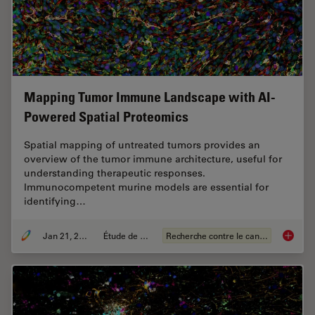
Mapping Tumor Immune Landscape with AI-
Powered Spatial Proteomics
Spatial mapping of untreated tumors provides an
overview of the tumor immune architecture, useful for
understanding therapeutic responses.
Immunocompetent murine models are essential for
identifying…
Jan 21, 2025
Étude de cas
Recherche contre le cancer
Mapping