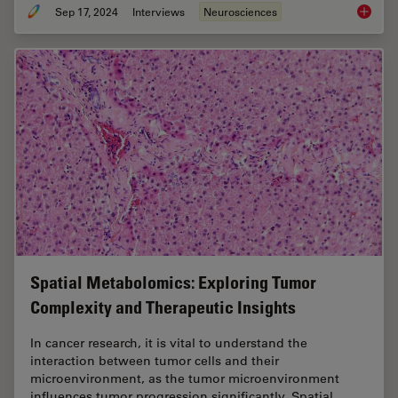
Sep 17, 2024
Interviews
Neurosciences
Probing
Spatial Metabolomics: Exploring Tumor
Complexity and Therapeutic Insights
In cancer research, it is vital to understand the
interaction between tumor cells and their
microenvironment, as the tumor microenvironment
influences tumor progression significantly. Spatial…