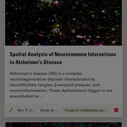
Spatial Analysis of Neuroimmune Interactions
in Alzheimer’s Disease
Alzheimer’s disease (AD) is a complex
neurodegenerative disorder characterized by
neurofibrillary tangles, β-amyloid plaques, and
neuroinflammation. These dysfunctions trigger or are
exacerbated by…
Nov 11, 2024
Étude de cas
Imagerie multiplexée spatiale
Spatial