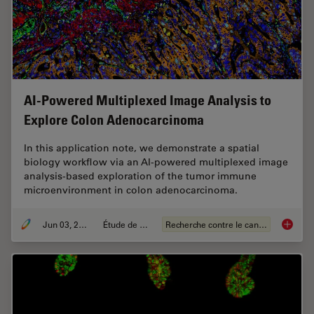
AI-Powered Multiplexed Image Analysis to
Explore Colon Adenocarcinoma
In this application note, we demonstrate a spatial
biology workflow via an AI-powered multiplexed image
analysis-based exploration of the tumor immune
microenvironment in colon adenocarcinoma.
Jun 03, 2024
Étude de cas
Recherche contre le cancer
AI-Powe