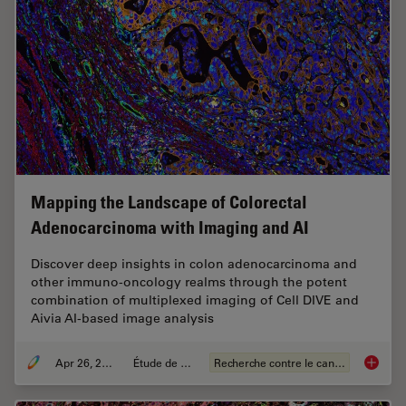
Mapping the Landscape of Colorectal
Adenocarcinoma with Imaging and AI
Discover deep insights in colon adenocarcinoma and
other immuno-oncology realms through the potent
combination of multiplexed imaging of Cell DIVE and
Aivia AI-based image analysis
Apr 26, 2024
Étude de cas
Recherche contre le cancer
Mapping