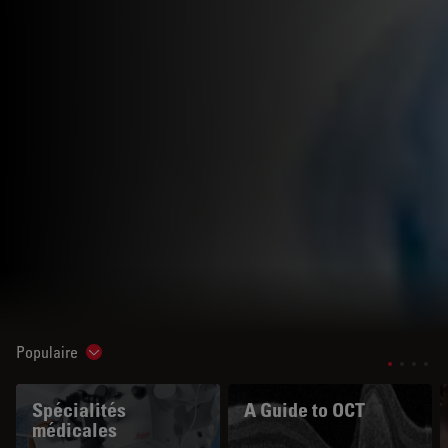
Populaire
Show subnavigation
Spécialités
A Guide to OCT
médicales