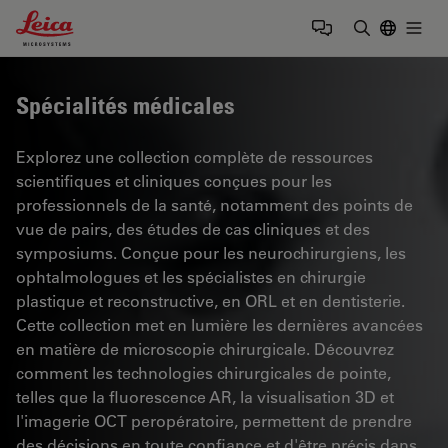
Leica Microsystems Logo
Togg
Saisir un t
Spécialités médicales
Explorez une collection complète de ressources
scientifiques et cliniques conçues pour les
professionnels de la santé, notamment des points de
vue de pairs, des études de cas cliniques et des
symposiums. Conçue pour les neurochirurgiens, les
ophtalmologues et les spécialistes en chirurgie
plastique et reconstructive, en ORL et en dentisterie.
Cette collection met en lumière les dernières avancées
en matière de microscopie chirurgicale. Découvrez
comment les technologies chirurgicales de pointe,
telles que la fluorescence AR, la visualisation 3D et
l'imagerie OCT peropératoire, permettent de prendre
des décisions en toute confiance et d'être précis dans