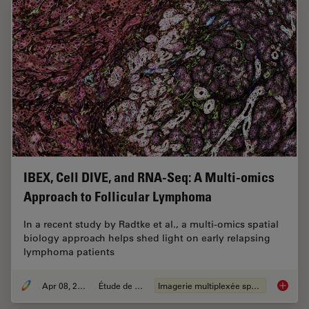
IBEX, Cell DIVE, and RNA-Seq: A Multi-omics
Approach to Follicular Lymphoma
In a recent study by Radtke et al., a multi-omics spatial
biology approach helps shed light on early relapsing
lymphoma patients
Apr 08, 2024
Étude de cas
Imagerie multiplexée spatiale
IBEX, C