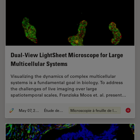
Dual-View LightSheet Microscope for Large
Multicellular Systems
Visualizing the dynamics of complex multicellular
systems is a fundamental goal in biology. To address
the challenges of live imaging over large
spatiotemporal scales, Franziska Moos et. al. present…
May 07, 2024
Étude de cas
Microscopie à feuille de lumière
Dual-Vi