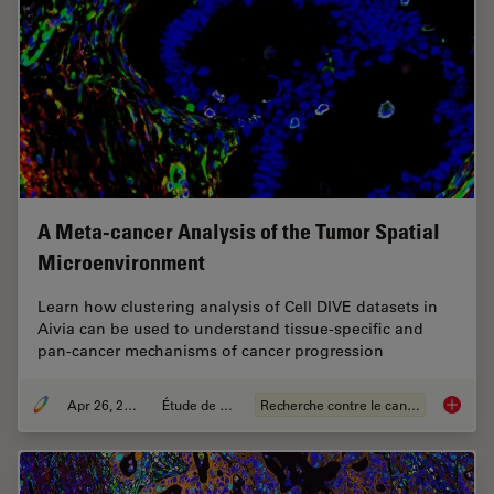
A Meta-cancer Analysis of the Tumor Spatial
Microenvironment
Learn how clustering analysis of Cell DIVE datasets in
Aivia can be used to understand tissue-specific and
pan-cancer mechanisms of cancer progression
Apr 26, 2024
Étude de cas
Recherche contre le cancer
A Meta-