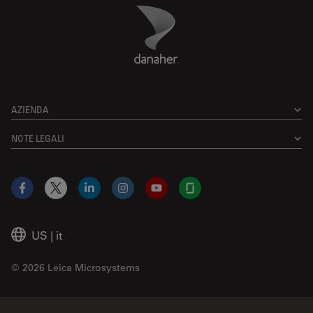
Danaher Logo
Footer
AZIENDA
NOTE LEGALI
Facebook
X
LinkedIn
Instagram
YouTube
Glassdoor
US
|
it
© 2026 Leica Microsystems