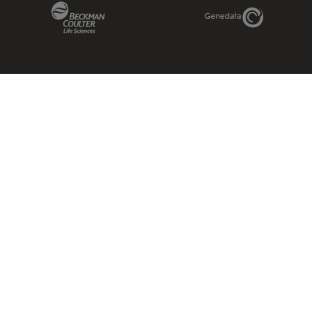
Beckman Coulter Link
Genedata Link
IDBS Link
Abcam Limited
Molecular Devices Link
Phenomenex L
Sciex Link
Aldevron Link
IDT Link