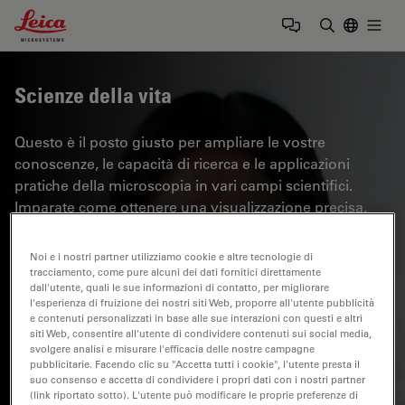
Leica Microsystems Logo
Togg
Inserire il 
Scienze della vita
Questo è il posto giusto per ampliare le vostre
conoscenze, le capacità di ricerca e le applicazioni
pratiche della microscopia in vari campi scientifici.
Imparate come ottenere una visualizzazione precisa,
l'interpretazione delle immagini e i progressi della
ricerca. Troverete informazioni approfondite sulla
Noi e i nostri partner utilizziamo cookie e altre tecnologie di
microscopia avanzata, sulle tecniche di imaging, sulla
tracciamento, come pure alcuni dei dati fornitici direttamente
dall'utente, quali le sue informazioni di contatto, per migliorare
preparazione dei campioni e sull'analisi delle immagini.
l'esperienza di fruizione dei nostri siti Web, proporre all'utente pubblicità
Gli argomenti trattati comprendono la biologia
e contenuti personalizzati in base alle sue interazioni con questi e altri
siti Web, consentire all'utente di condividere contenuti sui social media,
cellulare, le neuroscienze e la ricerca sul cancro, con
svolgere analisi e misurare l'efficacia delle nostre campagne
particolare attenzione alle applicazioni e alle
pubblicitarie. Facendo clic su "Accetta tutti i cookie", l'utente presta il
innovazioni più avanzate.
suo consenso e accetta di condividere i propri dati con i nostri partner
(link riportato sotto). L'utente può modificare le proprie preferenze di