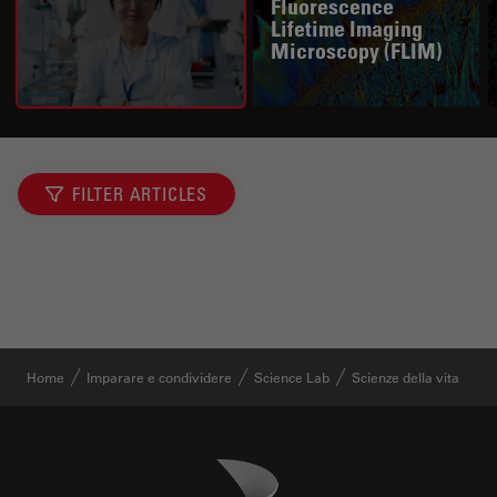
Fluorescence
Lifetime Imaging
Microscopy (FLIM)
FILTER ARTICLES
Home
Imparare e condividere
Science Lab
Scienze della vita
Danaher Logo
Footer