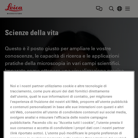
Leica Microsystems Logo
Togg
Inserire il 
Scienze della vita
Questo è il posto giusto per ampliare le vostre
conoscenze, le capacità di ricerca e le applicazioni
pratiche della microscopia in vari campi scientifici.
Imparate come ottenere una visualizzazione precisa,
l'interpretazione delle immagini e i progressi della
ricerca. Troverete informazioni approfondite sulla
Noi e i nostri partner utilizziamo cookie e altre tecnologie di
tracciamento, come pure alcuni dei dati fornitici direttamente
microscopia avanzata, sulle tecniche di imaging, sulla
dall'utente, quali le sue informazioni di contatto, per migliorare
preparazione dei campioni e sull'analisi delle immagini.
l'esperienza di fruizione dei nostri siti Web, proporre all'utente pubblicità
Gli argomenti trattati comprendono la biologia
e contenuti personalizzati in base alle sue interazioni con questi e altri
siti Web, consentire all'utente di condividere contenuti sui social media,
cellulare, le neuroscienze e la ricerca sul cancro, con
svolgere analisi e misurare l'efficacia delle nostre campagne
particolare attenzione alle applicazioni e alle
pubblicitarie. Facendo clic su "Accetta tutti i cookie", l'utente presta il
suo consenso e accetta di condividere i propri dati con i nostri partner
innovazioni più avanzate.
(link riportato sotto). L'utente può modificare le proprie preferenze di