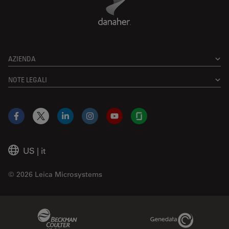
AZIENDA
NOTE LEGALI
Facebook
X
LinkedIn
Instagram
YouTube
Glassdoor
US
|
it
© 2026 Leica Microsystems
Beckman Coulter Link
Genedata Link