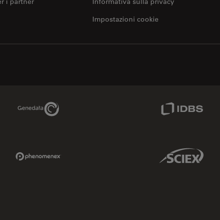
er i partner
Informativa sulla privacy
Impostazioni cookie
Genedata Link
IDBS Link
Phenomenex Link
Sciex Link