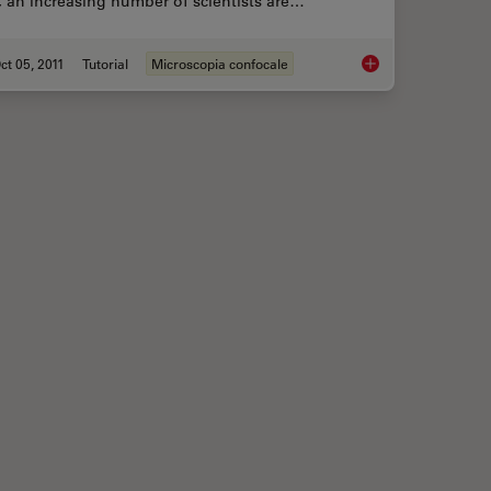
l, an increasing number of scientists are…
ct 05, 2011
Tutorial
Microscopia confocale
CARS Microscopy
Mosaic Images