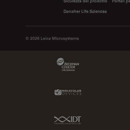
Sicurezza del prodotto
Portali p
Imaging e analisi tissutale
avanzata
Danaher Life Sciences
Imaging in 3D
Imaging in vivo dell'intero
organismo
© 2026 Leica Microsystems
Imaging Microhub
Imaging per live cell
Beckman Coulter Link
Imaging Quantitativo
Immunofluorescenza
Imperial Imaging Hub
Molecular Devices Link
Industria dell'elettronica e dei
semiconduttori
Industria metallurgica
IDT Link
Intelligenza Artificiale
Inverted Microscopy