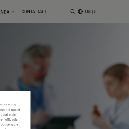
CONTATTACI
ENDA
US
|
it
Inserire il termine di ricerc
ti fornitici
one dei nostri
uesti e altri
e l'efficacia
uo consenso e