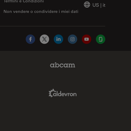
Termini e Condizioni
US
|
it
Non vendere o condividere i miei dati
Facebook
X
LinkedIn
Instagram
YouTube
Glassdoor
Abcam Limited Link
Aldevron Link