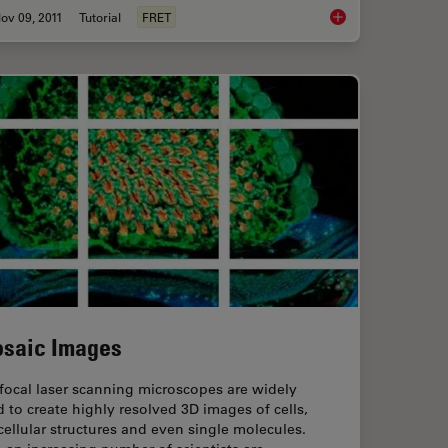
ov 09, 2011
Tutorial
FRET
ite Light Laser Confocal Microscopy
Förster Resonance E
saic Images
focal laser scanning microscopes are widely
 to create highly resolved 3D images of cells,
ellular structures and even single molecules.