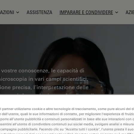
AZIONI
ASSISTENZA
IMPARARE E CONDIVIDERE
AZI
 vostre conoscenze, le capacità di
icroscopia in vari campi scientifici.
one precisa, l'interpretazione delle
overete informazioni approfondite sulla
 imaging, sulla preparazione dei
ri partner utilizziamo cookie e altre tecnologie di tracciamento, come pure alcuni dei da
 Gli argomenti trattati comprendono la
 dall'utente, quali le sue informazioni di contatto, per migliorare l'esperienza di fruizi
oporre all'utente pubblicità e contenuti personalizzati in base alle sue interazioni con q
ricerca sul cancro, con particolare
nsentire all'utente di condividere contenuti sui social media, svolgere analisi e misurar
azioni più avanzate.
 campagne pubblicitarie. Facendo clic su "Accetta tutti i cookie", l'utente presta il s