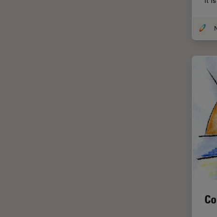
it 
(CRS)
Colorazione
N
Conservazione dei beni
artistici
Contrast Methods in Light
Microscopy
Cryo SEM
Cultura Cellulare
Didattica
Dissezione
Drosophila Research
EMBL Imaging Centre
Ergonomia
Co
F-Tecnica