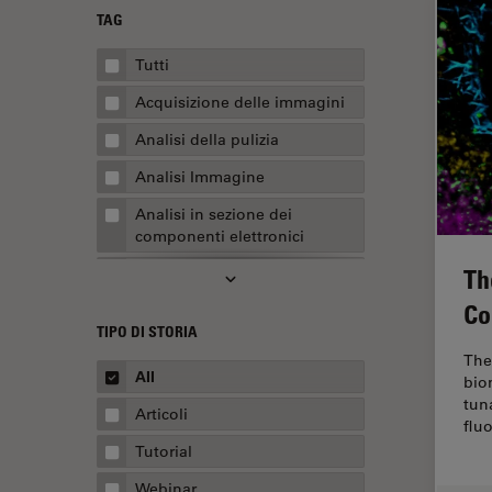
TAG
Tutti
Acquisizione delle immagini
Analisi della pulizia
Analisi Immagine
Analisi in sezione dei
componenti elettronici
Th
Analisi multiplex spaziale
Co
Anatomia patologica
TIPO DI STORIA
Apertura Numerica
The
All
bio
AR Surgery
tun
Articoli
Assemblaggio
flu
Tutorial
Automotive e aerospaziale
Webinar