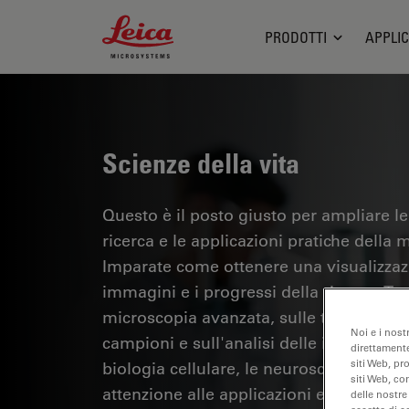
Leica Microsystems Logo
PRODOTTI
APPLIC
Scienze della vita
Questo è il posto giusto per ampliare le
ricerca e le applicazioni pratiche della m
Imparate come ottenere una visualizzazi
immagini e i progressi della ricerca. Tr
microscopia avanzata, sulle tecniche di
Noi e i nost
campioni e sull'analisi delle immagini.
direttamente
siti Web, pr
biologia cellulare, le neuroscienze e la 
siti Web, co
attenzione alle applicazioni e alle innov
delle nostre