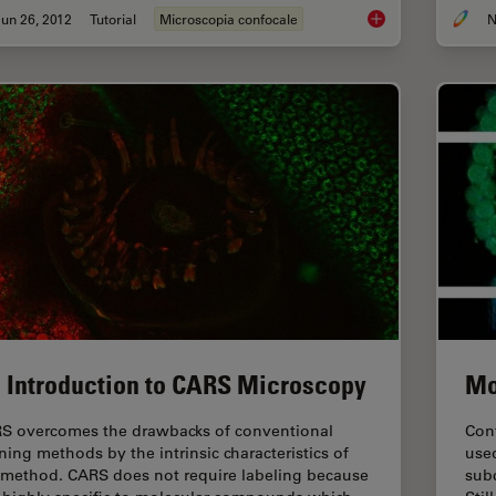
un 26, 2012
Tutorial
Microscopia confocale
N
The Principles of Wh
Mo
 Introduction to CARS Microscopy
Con
S overcomes the drawbacks of conventional
used
ining methods by the intrinsic characteristics of
subc
 method. CARS does not require labeling because