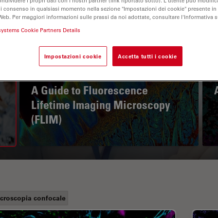
ondividere i propri dati con i nostri partner (link riportato sotto). L'utente può modific
di consenso in qualsiasi momento nella sezione "Impostazioni dei cookie" presente in
Web. Per maggiori informazioni sulle prassi da noi adottate, consultare l'Informativa 
systems Cookie Partners Details
Impostazioni cookie
Accetta tutti i cookie
A Guide to Fluorescence
Lifetime Imaging Microscopy
(FLIM)
croscopia confocale