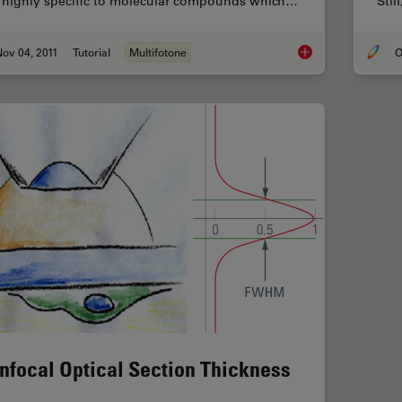
Stil
is highly specific to molecular compounds which…
ov 04, 2011
Tutorial
Multifotone
O
An Introduction to 
nfocal Optical Section Thickness