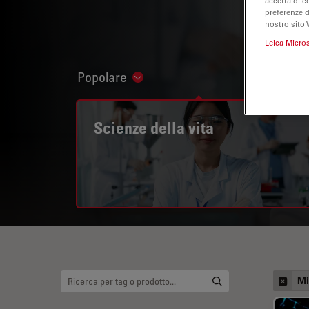
accetta di c
preferenze 
nostro sito 
Leica Micro
Popolare
Show subnavigation
Scienze della vita
Mi