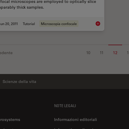
focal microscopes are employed to optically slice
parably thick samples.
un 20, 2011
Tutorial
Microscopia confocale
Confocal Optical Sec
edente
10
11
12
Scienze della vita
NOTE LEGALI
crosystems
Informazioni editoriali