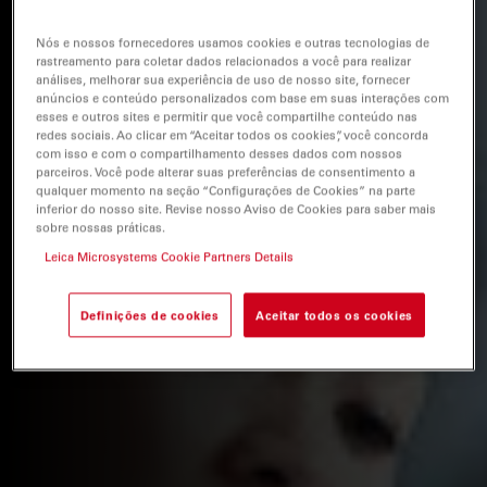
Nós e nossos fornecedores usamos cookies e outras tecnologias de
rastreamento para coletar dados relacionados a você para realizar
análises, melhorar sua experiência de uso de nosso site, fornecer
anúncios e conteúdo personalizados com base em suas interações com
esses e outros sites e permitir que você compartilhe conteúdo nas
redes sociais. Ao clicar em “Aceitar todos os cookies”, você concorda
com isso e com o compartilhamento desses dados com nossos
parceiros. Você pode alterar suas preferências de consentimento a
qualquer momento na seção “Configurações de Cookies” na parte
inferior do nosso site. Revise nosso Aviso de Cookies para saber mais
sobre nossas práticas.
Leica Microsystems Cookie Partners Details
Definições de cookies
Aceitar todos os cookies