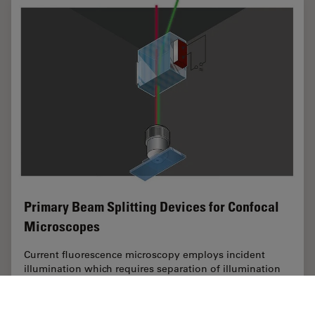
Primary Beam Splitting Devices for Confocal
Microscopes
Current fluorescence microscopy employs incident
illumination which requires separation of illumination
and emission light. The classical device performing this
separation is a color-dependent beam…