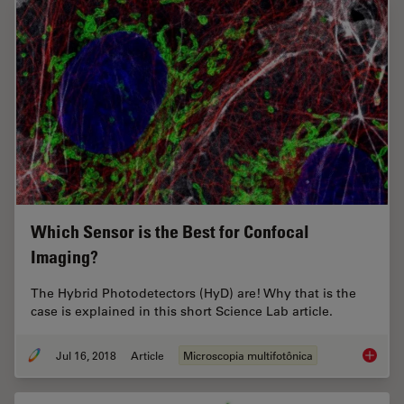
Which Sensor is the Best for Confocal
Imaging?
The Hybrid Photodetectors (HyD) are! Why that is the
case is explained in this short Science Lab article.
Jul 16, 2018
Article
Microscopia multifotônica
Which S