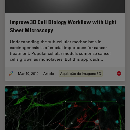
Improve 3D Cell Biology Workflow with Light
Sheet Microscopy
Understanding the sub-cellular mechanisms in
carcinogenesis is of crucial importance for cancer
treatment. Popular cellular models comprise cancer
cells grown as monolayers. But this approach…
Mar 10, 2019
Article
Aquisição de imagens 3D
Improve