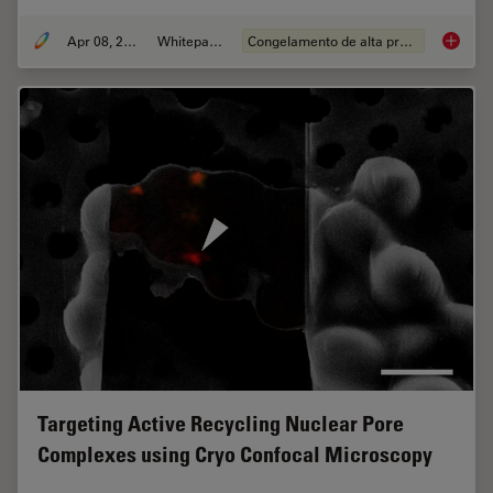
Apr 08, 2021
Whitepaper
Congelamento de alta pressão
Fast, Hi
Targeting Active Recycling Nuclear Pore
Complexes using Cryo Confocal Microscopy