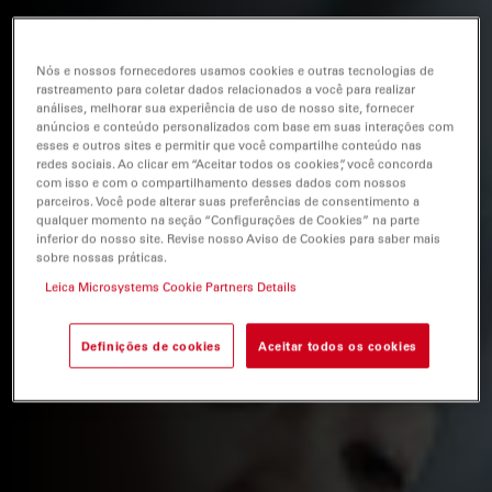
Nós e nossos fornecedores usamos cookies e outras tecnologias de
rastreamento para coletar dados relacionados a você para realizar
análises, melhorar sua experiência de uso de nosso site, fornecer
anúncios e conteúdo personalizados com base em suas interações com
esses e outros sites e permitir que você compartilhe conteúdo nas
redes sociais. Ao clicar em “Aceitar todos os cookies”, você concorda
com isso e com o compartilhamento desses dados com nossos
parceiros. Você pode alterar suas preferências de consentimento a
qualquer momento na seção “Configurações de Cookies” na parte
inferior do nosso site. Revise nosso Aviso de Cookies para saber mais
sobre nossas práticas.
Leica Microsystems Cookie Partners Details
Definições de cookies
Aceitar todos os cookies