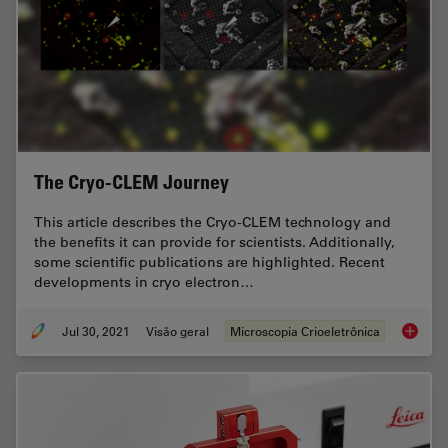
The Cryo-CLEM Journey
This article describes the Cryo-CLEM technology and
the benefits it can provide for scientists. Additionally,
some scientific publications are highlighted. Recent
developments in cryo electron…
Jul 30, 2021
Visão geral
Microscopia Crioeletrônica
The Cr