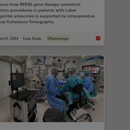
cover how RPE65 gene therapy subretinal
ction procedures in patients with Leber
enital amaurosis is supported by intraoperative
ical Coherence Tomography.
eb 01, 2024
Case Study
Oftalmologia
maging Impacts Precision in Corneal Surgery?
RPE65 Gene Therapy S