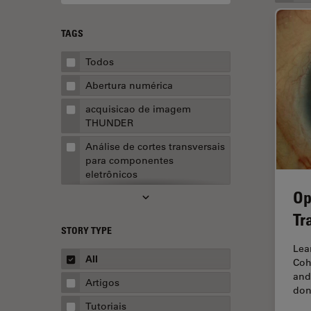
TAGS
Todos
Abertura numérica
acquisicao de imagem
THUNDER
Análise de cortes transversais
para componentes
eletrônicos
Op
Análise de imagens
Tr
Análise de limpeza
STORY TYPE
Análise multiplex espacial
Lea
All
Coh
Anatomia Patológica
and
Artigos
don
Aquisição de imagens
Tutoriais