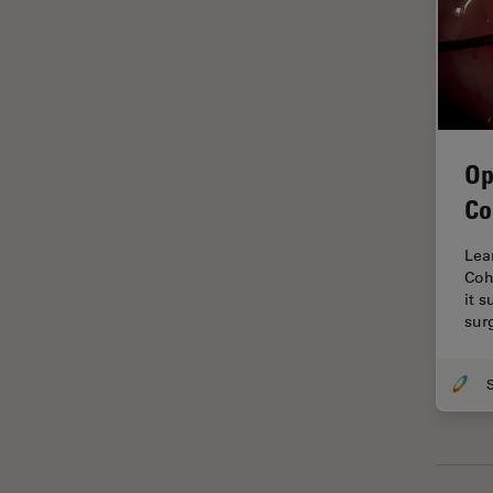
Histórico
HyD
Imagem e análise tecidual
avançada
Imagem pelo microhub
Op
Imagenologia in vivo de
Co
organismo completo
Imunofluorescência
Lea
Coh
Indústria de eletrônicos e
it 
semicondutores
sur
Indústria Metalúrgica
Inteligência Artificial
Inverted Microscopy
Lente objetiva