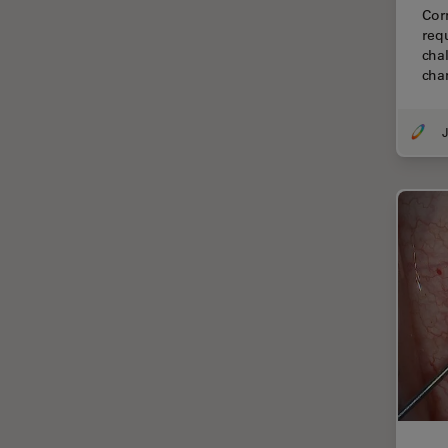
Centro de Inovação de São
Corn
Francisco
req
chal
Ciência e Análise de Materiais
cha
Ciências forenses
J
Cirurgia da coluna vertebral
Cirurgia da Córnea
Cirurgia de catarata
Cirurgia de glaucoma
Cirurgia de retina
CLEM
Coloração
Congelamento de alta
pressão
Conservação de arte