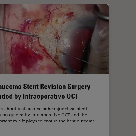
aucoma Stent Revision Surgery
ided by Intraoperative OCT
rn about a glaucoma subconjunctival stent
sion guided by intraoperative OCT and the
rtant role it plays to ensure the best outcome.