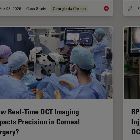
Mar 03, 2026
Case Study
Cirurgia da Córnea
F
Ophthalmology Case 
w Real-Time OCT Imaging
RP
pacts Precision in Corneal
In
rgery?
OC