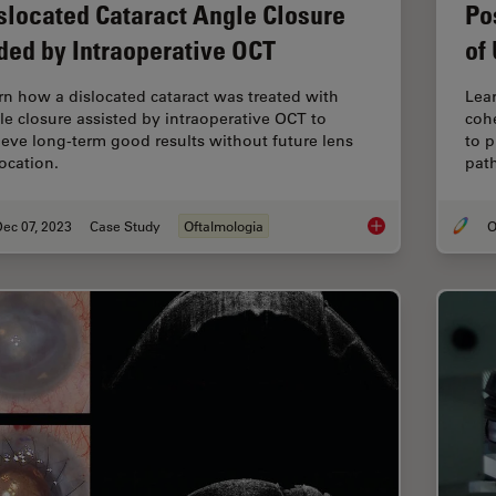
slocated Cataract Angle Closure
Po
ded by Intraoperative OCT
of
rn how a dislocated cataract was treated with
Lear
le closure assisted by intraoperative OCT to
coh
ieve long-term good results without future lens
to p
location.
pat
ec 07, 2023
Case Study
Oftalmologia
O
Dislocated Cataract