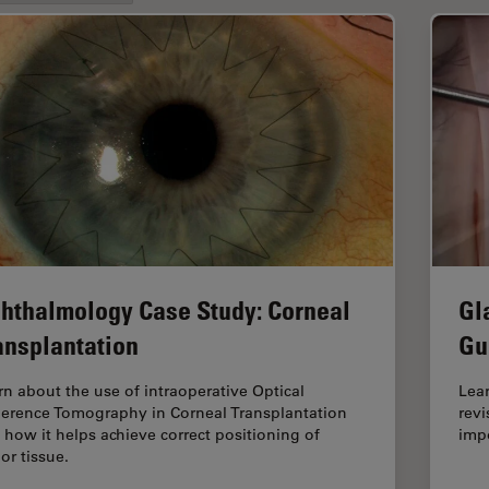
hthalmology Case Study: Corneal
Gl
ansplantation
Gu
rn about the use of intraoperative Optical
Lea
erence Tomography in Corneal Transplantation
revi
 how it helps achieve correct positioning of
impo
or tissue.