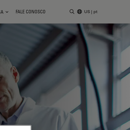
FALE CONOSCO
SA
US
|
pt
Insira o termo da pesquisa