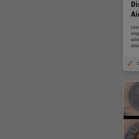
Di
Contrast Methods in Light
Microscopy
Ai
Cryo SEM
Lea
Cultura de células
ang
ach
Dissecação
dis
Doenças neurodegenerativas
Drosophila Research
D
Educação
Ergonomia
Especialidades médicas
Espectroscopia de
decomposição induzida por
laser (LIBS)
F-Techniques
Fabricação de baterias