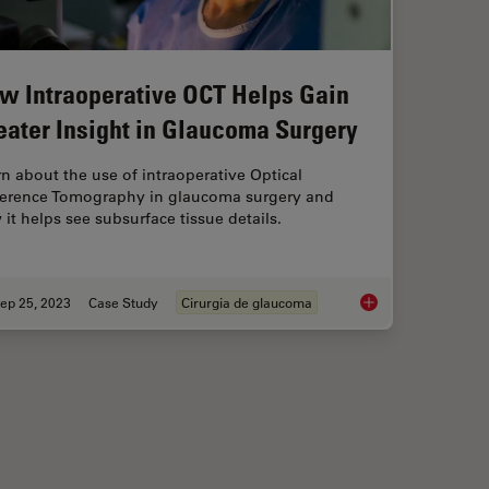
w Intraoperative OCT Helps Gain
eater Insight in Glaucoma Surgery
n about the use of intraoperative Optical
erence Tomography in glaucoma surgery and
it helps see subsurface tissue details.
ep 25, 2023
Case Study
Cirurgia de glaucoma
Assisted Corneal Transplant Procedures
How Intraoperative 