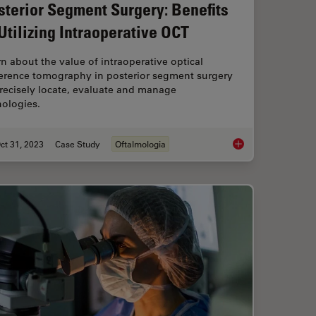
sterior Segment Surgery: Benefits
 Utilizing Intraoperative OCT
n about the value of intraoperative optical
erence tomography in posterior segment surgery
recisely locate, evaluate and manage
hologies.
ct 31, 2023
Case Study
Oftalmologia
 Angle Closure Aided by Intraoperative OCT
Posterior Segment Su