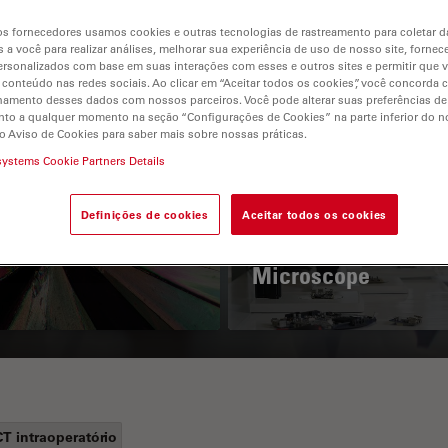
s fornecedores usamos cookies e outras tecnologias de rastreamento para coletar 
 a você para realizar análises, melhorar sua experiência de uso de nosso site, fornec
rsonalizados com base em suas interações com esses e outros sites e permitir que 
 conteúdo nas redes sociais. Ao clicar em “Aceitar todos os cookies”, você concorda
hamento desses dados com nossos parceiros. Você pode alterar suas preferências de
to a qualquer momento na seção “Configurações de Cookies” na parte inferior do no
o Aviso de Cookies para saber mais sobre nossas práticas.
systems Cookie Partners Details
 Polarization
Key Factors to
croscopy Principle
Consider When
Definições de cookies
Aceitar todos os cookies
Selecting a Stereo
Microscope
T intraoperatório