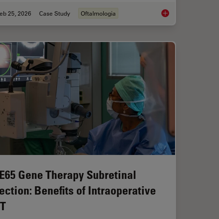
eb 25, 2026
Case Study
Oftalmologia
Study: Corneal Transplantation
Glaucoma Stent Revi
E65 Gene Therapy Subretinal
jection: Benefits of Intraoperative
T