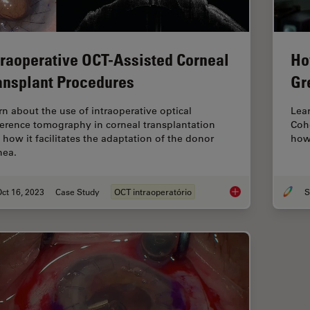
traoperative OCT-Assisted Corneal
Ho
ansplant Procedures
Gr
rn about the use of intraoperative optical
Lear
erence tomography in corneal transplantation
Coh
 how it facilitates the adaptation of the donor
how 
nea.
ct 16, 2023
Case Study
OCT intraoperatório
S
Intraoperative OCT-