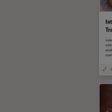
FLIM (Fluorescence Lifetime
Imaging Microscopy)
In
Fluorescência
Tr
Fluoróforo
FluoSync
Lea
coh
FRAP
and
cor
Fresamento por feixe de íons
FRET
O
Funcionalidades do
STELLARIS
Garantia de qualidade /
Controle de qualidade
Ginecologia e Urologia
Grãos