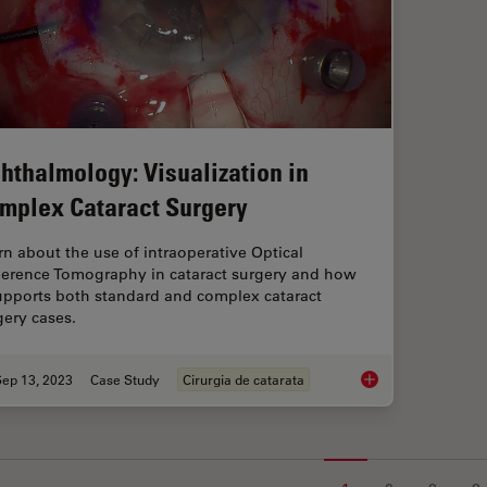
hthalmology: Visualization in
mplex Cataract Surgery
rn about the use of intraoperative Optical
erence Tomography in cataract surgery and how
supports both standard and complex cataract
gery cases.
Sep 13, 2023
Case Study
Cirurgia de catarata
Ophthalmology: Visu