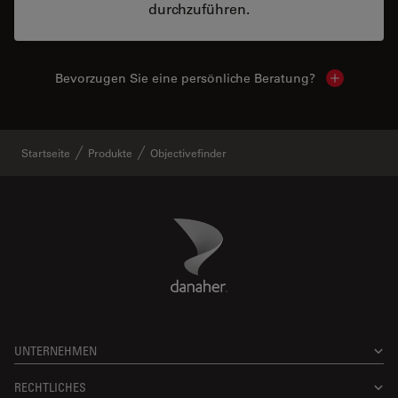
durchzuführen.
Bevorzugen Sie eine persönliche Beratung?
Show local
Startseite
Produkte
Objectivefinder
Danaher Logo
Footer
UNTERNEHMEN
RECHTLICHES