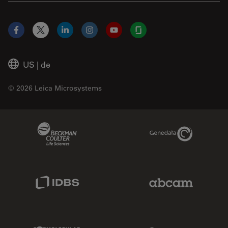
Facebook
X
LinkedIn
Instagram
YouTube
Glassdoor
US
|
de
© 2026 Leica Microsystems
Beckman Coulter Link
Genedata Link
IDBS Link
Abcam Limited
Molecular Devices Link
Phenomenex L