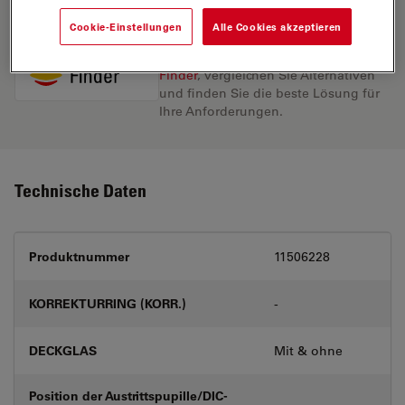
Cookie-Einstellungen
Alle Cookies akzeptieren
Entdecken Sie die perfekte Lösung.
Erkunden Sie unseren
Objective
Finder
, vergleichen Sie Alternativen
und finden Sie die beste Lösung für
Ihre Anforderungen.
Technische Daten
Produktnummer
11506228
KORREKTURRING (KORR.)
-
DECKGLAS
Mit & ohne
Position der Austrittspupille/DIC-
-