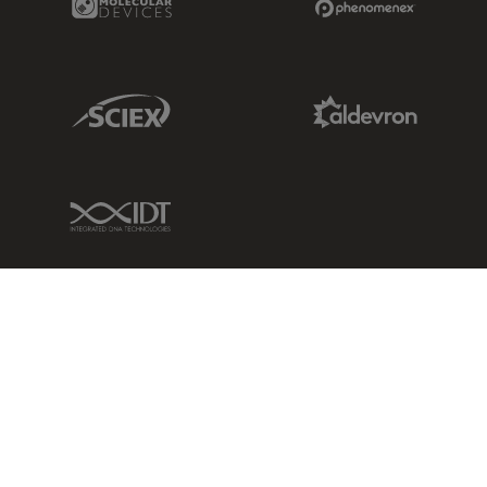
Sciex Link
Aldevron Link
IDT Link