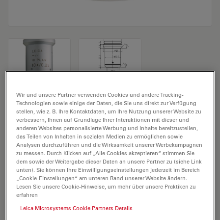
Mikroskopobjektiv HI PLAN 10x/0,25
Wir und unsere Partner verwenden Cookies und andere Tracking-
Technologien sowie einige der Daten, die Sie uns direkt zur Verfügung
stellen, wie z. B. Ihre Kontaktdaten, um Ihre Nutzung unserer Website zu
Produkt Nr. 11506228
verbessern, Ihnen auf Grundlage Ihrer Interaktionen mit dieser und
anderen Websites personalisierte Werbung und Inhalte bereitzustellen,
das Teilen von Inhalten in sozialen Medien zu ermöglichen sowie
Das Objektiv HI PLAN 10x/0,25 hat eine Vergrößerung
Analysen durchzuführen und die Wirksamkeit unserer Werbekampagnen
von 10X und eine numerische Apertur von 0,25. Für
zu messen. Durch Klicken auf „Alle Cookies akzeptieren“ stimmen Sie
Trockenimmersion, mit einem M25 Objektivgewinde
dem sowie der Weitergabe dieser Daten an unsere Partner zu (siehe Link
unten). Sie können Ihre Einwilligungseinstellungen jederzeit im Bereich
mit 12 mm freiem Arbeitsabstand und Sehfeld FN 20.
„Cookie-Einstellungen“ am unteren Rand unserer Website ändern.
Lesen Sie unsere Cookie-Hinweise, um mehr über unsere Praktiken zu
erfahren
ANGEBOT ANFORDERN
Leica Microsystems Cookie Partners Details