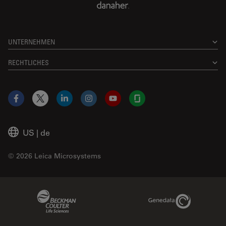
UNTERNEHMEN
RECHTLICHES
Facebook
X
LinkedIn
Instagram
YouTube
Glassdoor
US
|
de
© 2026 Leica Microsystems
Beckman Coulter Link
Genedata Link