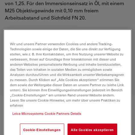
von 1,25. Für den Immersionseinsatz in Öl, mit einem
M25 Objektivgewinde mit 0,10 mm freiem
Arbeitsabstand und Sichtfeld FN 20.
ANGEBOT ANFORDERN
Wir und unsere Partner verwenden Cookies und andere Tracking-
Technologien sowie einige der Daten, die Sie uns direkt zur Verfügung
stellen, wie z. B. Ihre Kontaktdaten, um Ihre Nutzung unserer Website zu
Entdecken Sie die perfekte Lösung.
verbessern, Ihnen auf Grundlage Ihrer Interaktionen mit dieser und
Erkunden Sie unseren
Objective
anderen Websites personalisierte Werbung und Inhalte bereitzustellen,
das Teilen von Inhalten in sozialen Medien zu ermöglichen sowie
Finder
, vergleichen Sie Alternativen
Analysen durchzuführen und die Wirksamkeit unserer Werbekampagnen
und finden Sie die beste Lösung für
zu messen. Durch Klicken auf „Alle Cookies akzeptieren“ stimmen Sie
Ihre Anforderungen.
dem sowie der Weitergabe dieser Daten an unsere Partner zu (siehe Link
unten). Sie können Ihre Einwilligungseinstellungen jederzeit im Bereich
„Cookie-Einstellungen“ am unteren Rand unserer Website ändern.
Lesen Sie unsere Cookie-Hinweise, um mehr über unsere Praktiken zu
erfahren
Technische Daten
Leica Microsystems Cookie Partners Details
Cookie-Einstellungen
Alle Cookies akzeptieren
Produktnummer
11506238