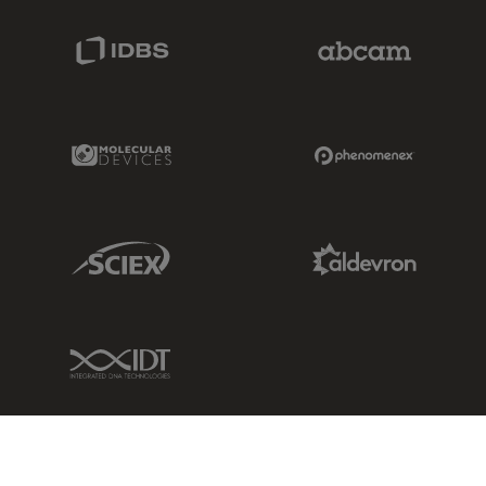
IDBS Link
Abcam Limited
Molecular Devices Link
Phenomenex L
Sciex Link
Aldevron Link
IDT Link