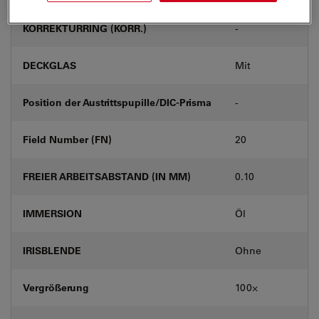
KORREKTURRING (KORR.)
-
DECKGLAS
Mit
Position der Austrittspupille/DIC-Prisma
-
Field Number (FN)
20
FREIER ARBEITSABSTAND (IN MM)
0.10
IMMERSION
Öl
IRISBLENDE
Ohne
Vergrößerung
100⨉