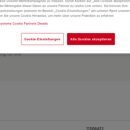
keit unserer Werbekampagnen zu messen. Durch Klicken auf „Alle Cookies akzeptiere
er Weitergabe dieser Daten an unsere Partner zu (siehe Link unten). Sie können Ihre
gseinstellungen jederzeit im Bereich „Cookie-Einstellungen“ am unteren Rand unserer
en Sie unsere Cookie-Hinweise, um mehr über unsere Praktiken zu erfahren
systems Cookie Partners Details
Cookie-Einstellungen
Alle Cookies akzeptieren
ösung. Erkunden Sie
rgleichen Sie Alternativen
ng für Ihre
11506421