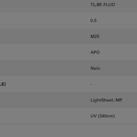
TL-BF, FLUO
0.5
M25
APO
Nein
LE)
-
LightSheet, MP
UV (340nm)