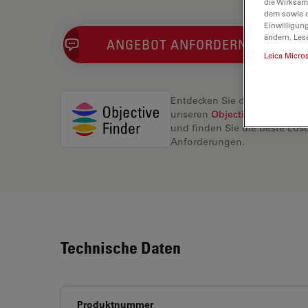
die Wirksam
dem sowie d
Einwilligun
ändern. Les
ANGEBOT ANFORDERN
Leica Micro
Entdecken Sie die perfekte L
unseren
Objective Finder
, ve
und finden Sie die beste Lösu
Anforderungen.
Technische Daten
Produktnummer