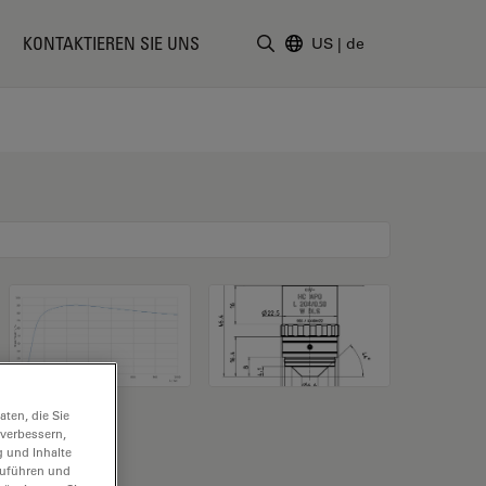
KONTAKTIEREN SIE UNS
US
|
de
Suchbegriff eingeben
ten, die Sie
 verbessern,
g und Inhalte
hzuführen und