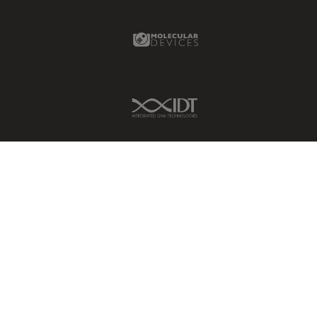
Molecular Devices Link
IDT Link