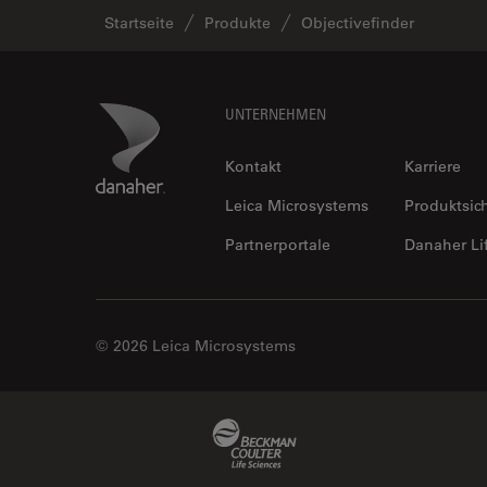
Startseite
Produkte
Objectivefinder
Footer
Danaher Logo
UNTERNEHMEN
Kontakt
Karriere
Leica Microsystems
Produktsic
Partnerportale
Danaher Li
© 2026 Leica Microsystems
Beckman Coulter Link