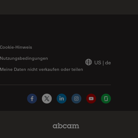
Cookie-Hinweis
Nutzungsbedingungen
US
|
de
Meine Daten nicht verkaufen oder teilen
Facebook
X
LinkedIn
Instagram
YouTube
Glassdoor
Abcam Limited Link