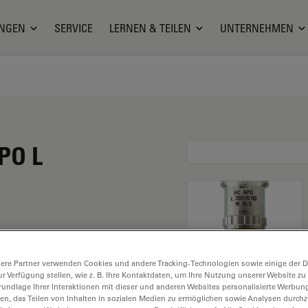
NGEN
SERVICE
LERNEN & TEILEN
UNTERNEHMEN
PO L
e Vergrößerung von 20X
ere Partner verwenden Cookies und andere Tracking-Technologien sowie einige der Da
mmersionseinsatz in
ur Verfügung stellen, wie z. B. Ihre Kontaktdaten, um Ihre Nutzung unserer Website zu
5 mm freiem
rundlage Ihrer Interaktionen mit dieser und anderen Websites personalisierte Werbun
llen, das Teilen von Inhalten in sozialen Medien zu ermöglichen sowie Analysen durc