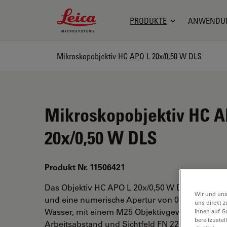
Leica Microsystems Logo
PRODUKTE
ANWENDU
Mikroskopobjektiv HC APO L 20x/0,50 W DLS
Mikroskopobjektiv HC A
20x/0,50 W DLS
Produkt Nr. 11506421
Das Objektiv HC APO L 20x/0,50 W DLS hat ein
Wir und uns
und eine numerische Apertur von 0,5. Für den I
uns direkt z
Wasser, mit einem M25 Objektivgewinde mit 3,
Ihnen auf G
bereitzuste
Arbeitsabstand und Sichtfeld FN 22.