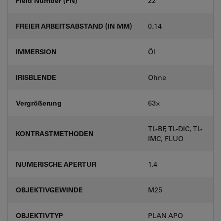
Field Number (FN)
22
FREIER ARBEITSABSTAND (IN MM)
0.14
IMMERSION
Öl
IRISBLENDE
Ohne
Vergrößerung
63⨉
TL-BF, TL-DIC, TL-
KONTRASTMETHODEN
IMC, FLUO
NUMERISCHE APERTUR
1.4
OBJEKTIVGEWINDE
M25
OBJEKTIVTYP
PLAN APO