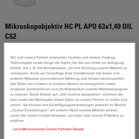
Mikroskopobjektiv HC PL APO 63x1,40 OIL
CS2
Produkt Nr. 11506535
Wir und unsere Partner verwenden Cookies und andere Tracking-
Das Objektiv HC PL APO 63x1,40 OIL CS2 hat eine
Technologien sowie einige der Daten, die Sie uns direkt zur Verfügung
stellen, wie z. B. Ihre Kontaktdaten, um Ihre Nutzung unserer Website zu
Vergrößerung von 63X und eine numerische Apertur
verbessern, Ihnen auf Grundlage Ihrer Interaktionen mit dieser und
von 1,4. Für den Immersionseinsatz in Öl, mit einem
anderen Websites personalisierte Werbung und Inhalte bereitzustellen,
M25 Objektivgewinde mit 0,14 mm freiem
das Teilen von Inhalten in sozialen Medien zu ermöglichen sowie
Analysen durchzuführen und die Wirksamkeit unserer Werbekampagnen
Arbeitsabstand und Sichtfeld FN 22.
zu messen. Durch Klicken auf „Alle Cookies akzeptieren“ stimmen Sie
dem sowie der Weitergabe dieser Daten an unsere Partner zu (siehe Link
unten). Sie können Ihre Einwilligungseinstellungen jederzeit im Bereich
„Cookie-Einstellungen“ am unteren Rand unserer Website ändern.
ANGEBOT ANFORDERN
Lesen Sie unsere Cookie-Hinweise, um mehr über unsere Praktiken zu
erfahren
Leica Microsystems Cookie Partners Details
Entdecken Sie die perfekte Lösung.