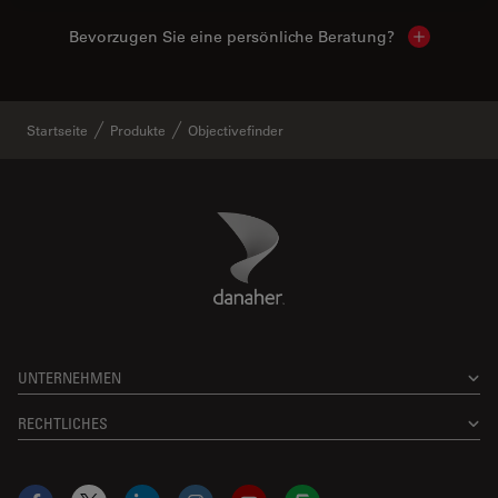
Bevorzugen Sie eine persönliche Beratung?
Show local
Startseite
Produkte
Objectivefinder
Danaher Logo
Footer
UNTERNEHMEN
RECHTLICHES