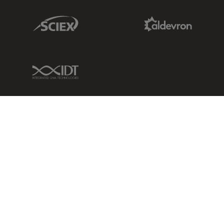
Sciex Link
Aldevron Link
IDT Link