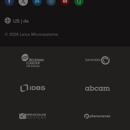
Facebook
X
LinkedIn
Instagram
YouTube
Glassdoor
US
|
de
© 2026 Leica Microsystems
Beckman Coulter Link
Genedata Link
IDBS Link
Abcam Limited
Molecular Devices Link
Phenomenex L