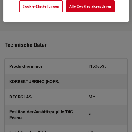
Erkunden Sie unseren
Objective
Cookie-Einstellungen
Alle Cookies akzeptieren
Finder
, vergleichen Sie Alternativen
und finden Sie die beste Lösung für
Ihre Anforderungen.
Technische Daten
Produktnummer
11506535
KORREKTURRING (KORR.)
-
DECKGLAS
Mit
Position der Austrittspupille/DIC-
E
Prisma