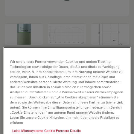
Mikroskopobjektiv HC APO L 20x/1,00 W
Wir und unsere Partner verwenden Cookies und andere Tracking-
Technologien sowie einige der Daten, die Sie uns direkt zur Verfügung
Produkt Nr. 11507701
stellen, wie z. B. Ihre Kontaktdaten, um Ihre Nutzung unserer Website zu
verbessern, Ihnen auf Grundlage Ihrer Interaktionen mit dieser und
anderen Websites personalisierte Werbung und Inhalte bereitzustellen,
Das Objektiv HC APO L 20x/1,00 W hat eine
das Teilen von Inhalten in sozialen Medien zu ermöglichen sowie
Vergrößerung von 20X und eine numerische Apertur
Analysen durchzuführen und die Wirksamkeit unserer Werbekampagnen
zu messen. Durch Klicken auf „Alle Cookies akzeptieren“ stimmen Sie
von 1. Für den Einsatz in wassergetauchten Materialien
dem sowie der Weitergabe dieser Daten an unsere Partner zu (siehe Link
und mit einem M32 Objektivgewinde mit einem freien
unten). Sie können Ihre Einwilligungseinstellungen jederzeit im Bereich
Arbeitsabstand von 1,95 mm und einem Sichtfeld von
„Cookie-Einstellungen“ am unteren Rand unserer Website ändern.
Lesen Sie unsere Cookie-Hinweise, um mehr über unsere Praktiken zu
FN 20.
erfahren
Leica Microsystems Cookie Partners Details