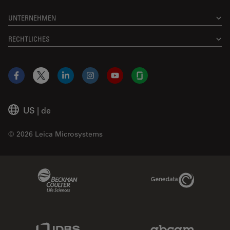
UNTERNEHMEN
RECHTLICHES
Facebook
X
LinkedIn
Instagram
YouTube
Glassdoor
US
|
de
© 2026 Leica Microsystems
Beckman Coulter Link
Genedata Link
IDBS Link
Abcam Limited