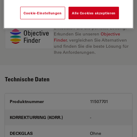
ANGEBOT ANFORDERN
Cookie-Einstellungen
Alle Cookies akzeptieren
Entdecken Sie die perfekte Lösung.
Erkunden Sie unseren
Objective
Finder
, vergleichen Sie Alternativen
und finden Sie die beste Lösung für
Ihre Anforderungen.
Technische Daten
Produktnummer
11507701
KORREKTURRING (KORR.)
-
DECKGLAS
Ohne