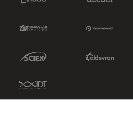
Molecular Devices Link
Phenomenex L
Sciex Link
Aldevron Link
IDT Link