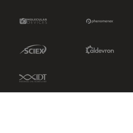
Molecular Devices Link
Phenomenex L
Sciex Link
Aldevron Link
IDT Link