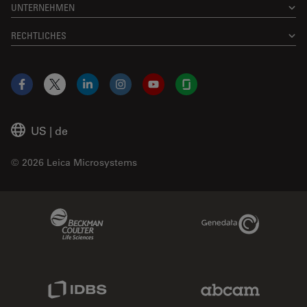
UNTERNEHMEN
RECHTLICHES
Facebook
X
LinkedIn
Instagram
YouTube
Glassdoor
US
|
de
© 2026 Leica Microsystems
Beckman Coulter Link
Genedata Link
IDBS Link
Abcam Limited