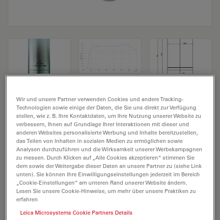
Mikroskopobjektiv HC APO L 20x/0.95
Wir und unsere Partner verwenden Cookies und andere Tracking-
Technologien sowie einige der Daten, die Sie uns direkt zur Verfügung
IMM
stellen, wie z. B. Ihre Kontaktdaten, um Ihre Nutzung unserer Website zu
verbessern, Ihnen auf Grundlage Ihrer Interaktionen mit dieser und
anderen Websites personalisierte Werbung und Inhalte bereitzustellen,
Produkt Nr. 11507702
das Teilen von Inhalten in sozialen Medien zu ermöglichen sowie
Analysen durchzuführen und die Wirksamkeit unserer Werbekampagnen
Das Objektiv HC APO L 20x/0.95 IMM hat eine
zu messen. Durch Klicken auf „Alle Cookies akzeptieren“ stimmen Sie
Vergrößerung von 20X und eine numerische Apertur
dem sowie der Weitergabe dieser Daten an unsere Partner zu (siehe Link
unten). Sie können Ihre Einwilligungseinstellungen jederzeit im Bereich
von 0,95. Für den Immersionseinsatz inklusive BABB-
„Cookie-Einstellungen“ am unteren Rand unserer Website ändern.
Immersion, mit einem M32 Objektivgewinde mit 1,95
Lesen Sie unsere Cookie-Hinweise, um mehr über unsere Praktiken zu
erfahren
mm freiem Arbeitsabstand und Sichtfeld FN 20.
Leica Microsystems Cookie Partners Details