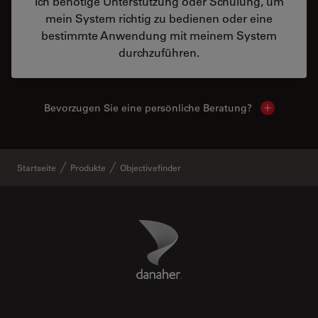
Ich benötige Unterstützung oder Schulung, um
mein System richtig zu bedienen oder eine
bestimmte Anwendung mit meinem System
durchzuführen.
Bevorzugen Sie eine persönliche Beratung?
Show local
Startseite
Produkte
Objectivefinder
Danaher Logo
Footer