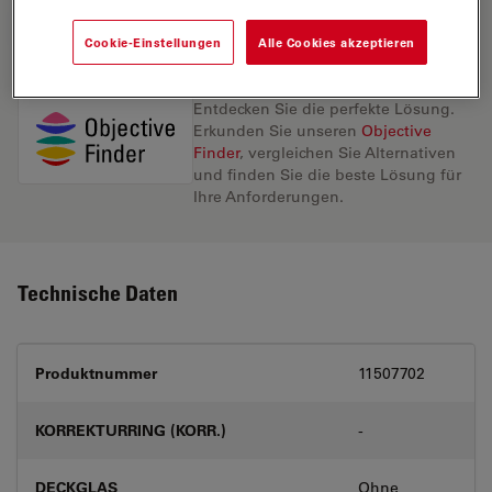
ANGEBOT ANFORDERN
Cookie-Einstellungen
Alle Cookies akzeptieren
Entdecken Sie die perfekte Lösung.
Erkunden Sie unseren
Objective
Finder
, vergleichen Sie Alternativen
und finden Sie die beste Lösung für
Ihre Anforderungen.
Technische Daten
Produktnummer
11507702
KORREKTURRING (KORR.)
-
DECKGLAS
Ohne