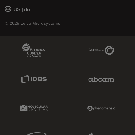
US
|
de
© 2026 Leica Microsystems
Beckman Coulter Link
Genedata Link
IDBS Link
Abcam Limited
Molecular Devices Link
Phenomenex L
Sciex Link
Aldevron Link