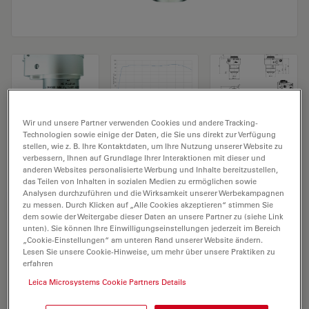
Wir und unsere Partner verwenden Cookies und andere Tracking-
Mikroskopobjektiv HC FLUOTAR L 25x/1,0
Technologien sowie einige der Daten, die Sie uns direkt zur Verfügung
stellen, wie z. B. Ihre Kontaktdaten, um Ihre Nutzung unserer Website zu
IMM (ne=1,457) motCORR VISIR
verbessern, Ihnen auf Grundlage Ihrer Interaktionen mit dieser und
anderen Websites personalisierte Werbung und Inhalte bereitzustellen,
das Teilen von Inhalten in sozialen Medien zu ermöglichen sowie
Analysen durchzuführen und die Wirksamkeit unserer Werbekampagnen
ANGEBOT ANFORDERN
zu messen. Durch Klicken auf „Alle Cookies akzeptieren“ stimmen Sie
dem sowie der Weitergabe dieser Daten an unsere Partner zu (siehe Link
unten). Sie können Ihre Einwilligungseinstellungen jederzeit im Bereich
„Cookie-Einstellungen“ am unteren Rand unserer Website ändern.
Lesen Sie unsere Cookie-Hinweise, um mehr über unsere Praktiken zu
Entdecken Sie die perfekte Lösung.
erfahren
Erkunden Sie unseren
Objective
Leica Microsystems Cookie Partners Details
Finder
, vergleichen Sie Alternativen
und finden Sie die beste Lösung für