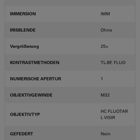
IMMERSION
IMM
IRISBLENDE
Ohne
Vergrößerung
25⨉
KONTRASTMETHODEN
TL-BF, FLUO
NUMERISCHE APERTUR
1
OBJEKTIVGEWINDE
M32
HC FLUOTAR
OBJEKTIVTYP
L VISIR
GEFEDERT
Nein