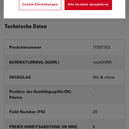
Ihre Anforderungen.
Cookie-Einstellungen
Alle Cookies akzeptieren
Technische Daten
Produktnummer
11507703
KORREKTURRING (KORR.)
motCORR
DECKGLAS
Mit & ohne
Position der Austrittspupille/DIC-
-
Prisma
Field Number (FN)
20
FREIER ARBEITSABSTAND (IN MM)
6