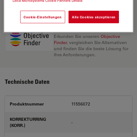
Leica Microsystems Cookie Partners Details
ANGEBOT ANFORDERN
Cookie-Einstellungen
Alle Cookies akzeptieren
Entdecken Sie die perfekte Lösung.
Erkunden Sie unseren
Objective
Finder
, vergleichen Sie Alternativen
und finden Sie die beste Lösung für
Ihre Anforderungen.
Technische Daten
Produktnummer
11556072
KORREKTURRING
-
(KORR.)