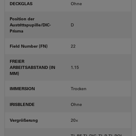
DECKGLAS
Ohne
Position der
Austrittspupille/DIC-
D
Prisma
Field Number (FN)
22
FREIER
ARBEITSABSTAND (IN
1.15
MM)
IMMERSION
Trocken
IRISBLENDE
Ohne
Vergrößerung
20⨉
TL-BF, TL-DIC, TL-P, TL-POL,