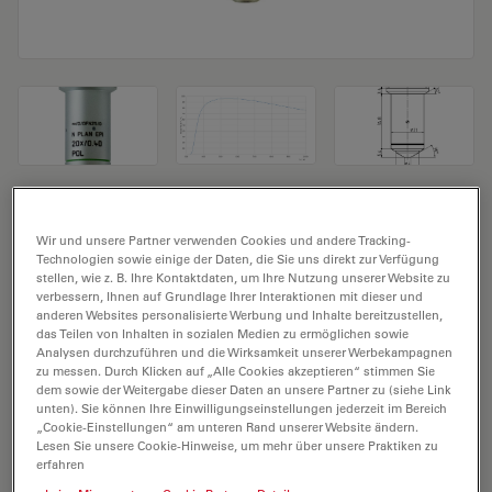
Mikroskopobjektiv N PLAN EPI 20x/0,40
Wir und unsere Partner verwenden Cookies und andere Tracking-
POL
Technologien sowie einige der Daten, die Sie uns direkt zur Verfügung
stellen, wie z. B. Ihre Kontaktdaten, um Ihre Nutzung unserer Website zu
verbessern, Ihnen auf Grundlage Ihrer Interaktionen mit dieser und
Produkt Nr. 11556072
anderen Websites personalisierte Werbung und Inhalte bereitzustellen,
das Teilen von Inhalten in sozialen Medien zu ermöglichen sowie
Das Objektiv N PLAN EPI 20x/0,40 POL hat eine
Analysen durchzuführen und die Wirksamkeit unserer Werbekampagnen
Vergrößerung von 20X und eine numerische Apertur
zu messen. Durch Klicken auf „Alle Cookies akzeptieren“ stimmen Sie
dem sowie der Weitergabe dieser Daten an unsere Partner zu (siehe Link
von 0,4. Für Trockenimmersion, mit einem M25
unten). Sie können Ihre Einwilligungseinstellungen jederzeit im Bereich
Objektivgewinde mit 1,15 mm freiem Arbeitsabstand
„Cookie-Einstellungen“ am unteren Rand unserer Website ändern.
Lesen Sie unsere Cookie-Hinweise, um mehr über unsere Praktiken zu
und Sehfeld FN 22.
erfahren