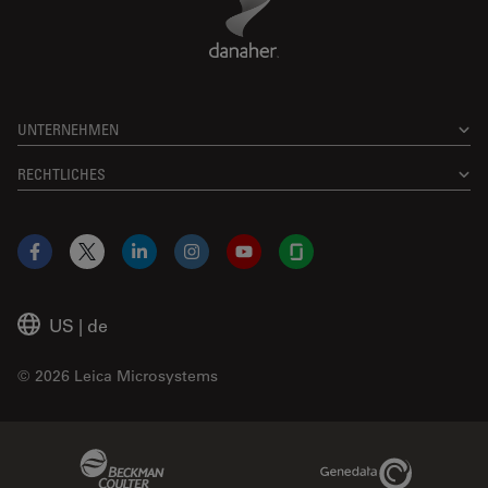
UNTERNEHMEN
RECHTLICHES
Facebook
X
LinkedIn
Instagram
YouTube
Glassdoor
US
|
de
© 2026 Leica Microsystems
Beckman Coulter Link
Genedata Link