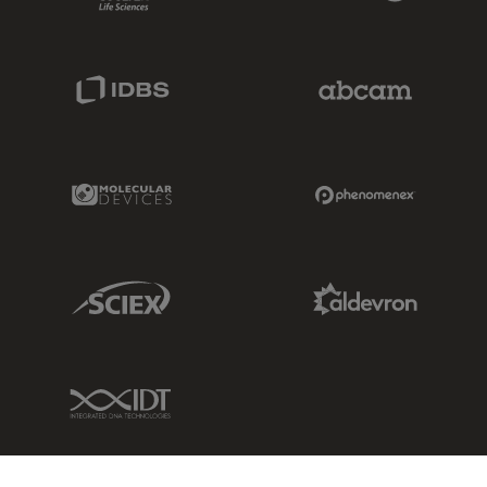
IDBS Link
Abcam Limited
Molecular Devices Link
Phenomenex L
Sciex Link
Aldevron Link
IDT Link