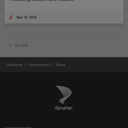
Mai 16, 2019
Zurück
Startseite
Unternehmen
News
Danaher Logo
Footer