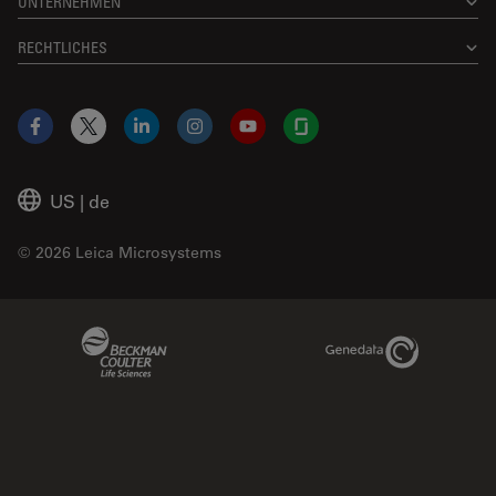
UNTERNEHMEN
RECHTLICHES
Facebook
X
LinkedIn
Instagram
YouTube
Glassdoor
US
|
de
© 2026 Leica Microsystems
Beckman Coulter Link
Genedata Link
IDBS Link
Abcam Limited