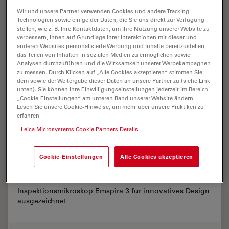
Wir und unsere Partner verwenden Cookies und andere Tracking-
Technologien sowie einige der Daten, die Sie uns direkt zur Verfügung
stellen, wie z. B. Ihre Kontaktdaten, um Ihre Nutzung unserer Website zu
verbessern, Ihnen auf Grundlage Ihrer Interaktionen mit dieser und
anderen Websites personalisierte Werbung und Inhalte bereitzustellen,
das Teilen von Inhalten in sozialen Medien zu ermöglichen sowie
Analysen durchzuführen und die Wirksamkeit unserer Werbekampagnen
zu messen. Durch Klicken auf „Alle Cookies akzeptieren“ stimmen Sie
dem sowie der Weitergabe dieser Daten an unsere Partner zu (siehe Link
unten). Sie können Ihre Einwilligungseinstellungen jederzeit im Bereich
„Cookie-Einstellungen“ am unteren Rand unserer Website ändern.
Lesen Sie unsere Cookie-Hinweise, um mehr über unsere Praktiken zu
erfahren
Leica Microsystems Cookie Partners Details
Leica Microsystems gewinnt renommierten
Cookie-Einstellungen
Alle Cookies akzeptieren
Red Dot Designpreis
Inspektionsmikroskop Emspira 3 für innovatives Design
ausgezeichnet