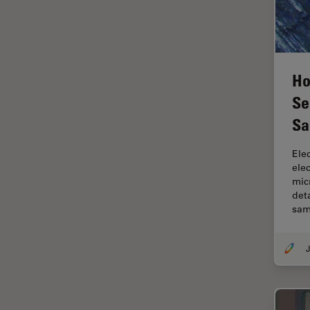
fluorescencia)
Fluorescencia
Fluoróforo
Ho
FluoSync
Se
FRAP
Sa
Fresado con haz de iones
FRET
Ele
ele
Funciones de STELLARIS
mic
Garantía de calidad / Control
det
de calidad
sam
Ginecología y Urología
J
Granos
Historia
HyD