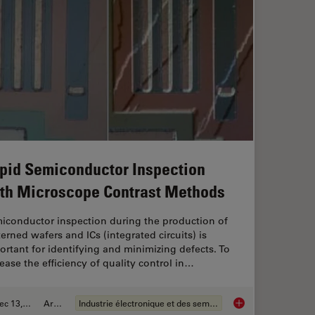
pid Semiconductor Inspection
th Microscope Contrast Methods
iconductor inspection during the production of
terned wafers and ICs (integrated circuits) is
ortant for identifying and minimizing defects. To
rease the efficiency of quality control in…
Dec 13, 2023
Article
Industrie électronique et des semi-conducteurs
Rapid Semiconductor