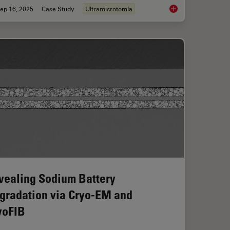
ep 16, 2025
Case Study
Ultramicrotomía
ioning of Polymers for TEM Analysis
Volume EM and AI Im
vealing Sodium Battery
gradation via Cryo-EM and
yoFIB