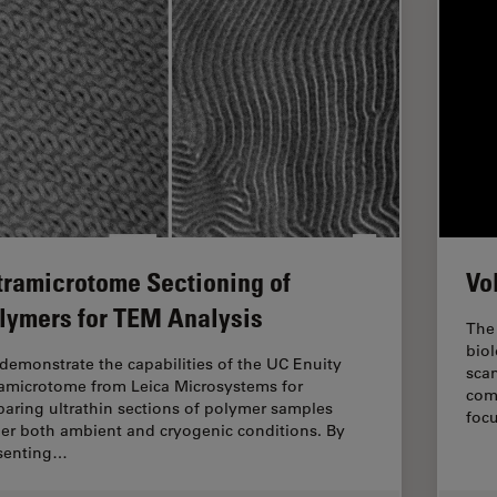
tramicrotome Sectioning of
Vo
lymers for TEM Analysis
The 
biol
demonstrate the capabilities of the UC Enuity
sca
ramicrotome from Leica Microsystems for
com
paring ultrathin sections of polymer samples
foc
er both ambient and cryogenic conditions. By
senting…