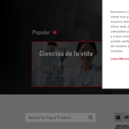
Nosotros y 
usted nos p
nuestro siti
sitios web, 
Popular
campañas pub
Show subnavigation
y a que com
puede cambia
de nuestro 
cookies.
Ciencias de la vida
Leica Micro
S