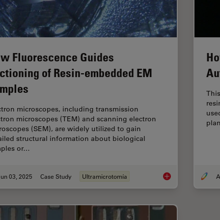
w Fluorescence Guides
Ho
ctioning of Resin-embedded EM
Au
mples
This
res
ctron microscopes, including transmission
used
ctron microscopes (TEM) and scanning electron
plan
roscopes (SEM), are widely utilized to gain
ailed structural information about biological
ples or…
un 03, 2025
Case Study
Ultramicrotomía
A
How Fluorescence G