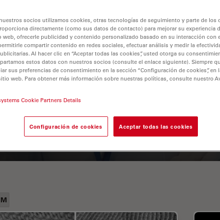
nuestros socios utilizamos cookies, otras tecnologías de seguimiento y parte de los
roporciona directamente (como sus datos de contacto) para mejorar su experiencia 
o web, ofrecerle publicidad y contenido personalizado basado en su interacción con e
permitirle compartir contenido en redes sociales, efectuar análisis y medir la efectivi
licitarias. Al hacer clic en “Aceptar todas las cookies”, usted otorga su consentimie
partamos estos datos con nuestros socios (consulte el enlace siguiente). Siempre qu
r sus preferencias de consentimiento en la sección “Configuración de cookies”, en la
sitio web. Para obtener más información sobre nuestras políticas, consulte nuestro A
A Guide to Fluorescence
systems Cookie Partners Details
Lifetime Imaging Microscopy
(FLIM)
Configuración de cookies
Aceptar todas las cookies
EM