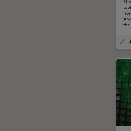
Thi
too
Cirugía de córnea
fro
And
Cirugía de glaucoma
th
Cirugías de retina
CLEM
J
Conceptos básicos de
microscopía
Congelación a alta presión
Conservación de arte
Contrast Methods in Light
Microscopy
Crio SEM
Cultivo celular
De microscopía
Disección