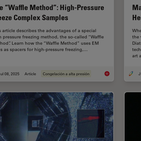
e “Waffle Method”: High-Pressure
Ma
eeze Complex Samples
He
s article describes the advantages of a special
Whe
h pressure freezing method, the so-called “Waffle
the
hod”. Learn how the “Waffle Method” uses EM
Diat
ds as spacers for high-pressure freezing,…
tec
art
ul 08, 2025
Article
Congelación a alta presión
J
The “Waffle Method