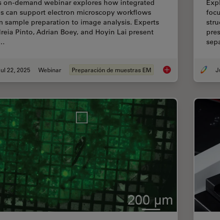
s on-demand webinar explores how integrated
Exp
ls can support electron microscopy workflows
focu
m sample preparation to image analysis. Experts
stru
reia Pinto, Adrian Boey, and Hoyin Lai present
pre
e…
sep
ul 22, 2025
Webinar
Preparación de muestras EM
Integrated Serial Se