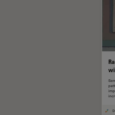
Imágenes cuantitativas
Imágenes de células vivas
Imagenología in vivo de
organismos completos
Imagenología y análisis de
tejidos avanzados
Imperial Imaging Hub
Industria Metalúrgica
Ra
wi
Industrie électronique et des
semi-conducteurs
Sem
Inmunofluorescencia
pat
imp
Inteligencia Artificial
inc
Inverted Microscopy
Investigación del cáncer