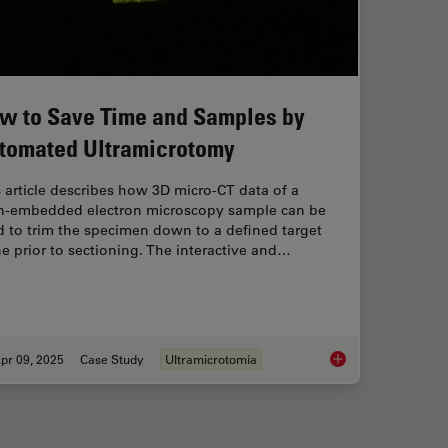
w to Save Time and Samples by
tomated Ultramicrotomy
 article describes how 3D micro-CT data of a
in-embedded electron microscopy sample can be
 to trim the specimen down to a defined target
e prior to sectioning. The interactive and…
pr 09, 2025
Case Study
Ultramicrotomía
uides Sectioning of Resin-embedded EM Samples
How to Save Time a