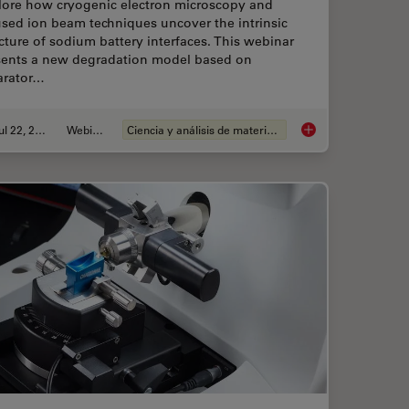
lore how cryogenic electron microscopy and
sed ion beam techniques uncover the intrinsic
cture of sodium battery interfaces. This webinar
sents a new degradation model based on
arator…
Jul 22, 2025
Webinar
Ciencia y análisis de materiales
ctioning and Cryo-EM Workflows for 3D Biological Imaging
Revealing Sodium Ba