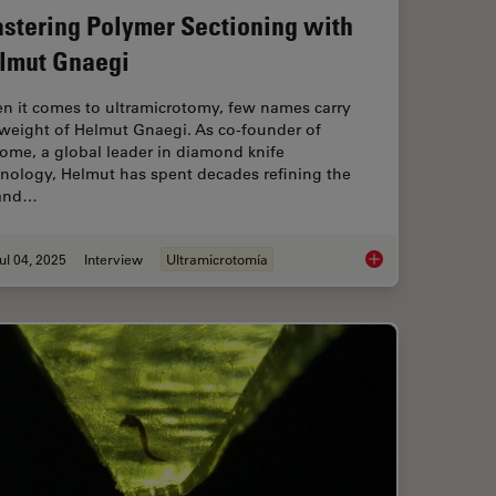
stering Polymer Sectioning with
lmut Gnaegi
n it comes to ultramicrotomy, few names carry
 weight of Helmut Gnaegi. As co-founder of
ome, a global leader in diamond knife
hnology, Helmut has spent decades refining the
 and…
ul 04, 2025
Interview
Ultramicrotomía
”: High-Pressure Freeze Complex Samples
Mastering Polymer S