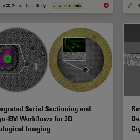
Sep 30, 2025
Case Study
Ultramicrotomía
S
Ultramicrotome Sect
tegrated Serial Sectioning and
Re
yo-EM Workflows for 3D
De
ological Imaging
Cr