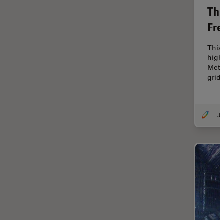
Th
Dispersión Raman Coherente
Fr
(CRS)
Drosophila Research
Thi
hig
Educación
Met
Enfermedades
gri
neurodegenerativas
Ergonomía
J
Especialidades médicas
Espectroscopia de
descomposición inducida por
láser (LIBS)
F-Techniques
Fabricación de baterías
FLIM (microscopía de
tiempos de vida de