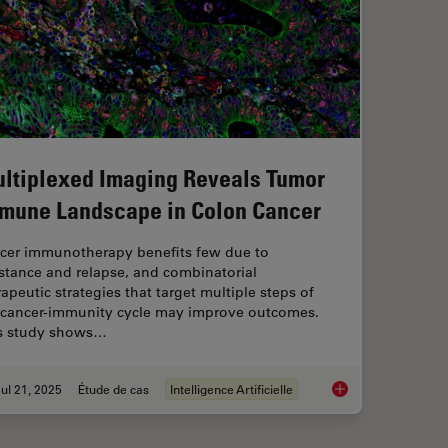
ltiplexed Imaging Reveals Tumor
mune Landscape in Colon Cancer
cer immunotherapy benefits few due to
istance and relapse, and combinatorial
rapeutic strategies that target multiple steps of
 cancer-immunity cycle may improve outcomes.
s study shows…
ul 21, 2025
Étude de cas
Intelligence Artificielle
Multiplexed Imagin