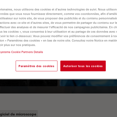
tenaires, nous utilisons des cookies et d’autres technologies de suivi. Nous utiliso
onnées que vous nous fournissez directement, comme vos coordonnées, afin d’amélio
tilisateur sur notre site, de vous proposer des publicités et du contenu personnalisé
actions avec ce site et d’autres sites, de vous permettre de partager du contenu sur l
ffectuer des analyses et de mesurer l’efficacité de nos campagnes publicitaires. En cl
s les cookies », vous consentez à leur utilisation et au partage de ces données avec
 (voir le lien ci-dessous). Vous pouvez modifier vos préférences de consentement à 
ion « Paramètres des cookies » en bas de notre site. Consultez notre Notice en matiè
ir plus sur nos pratiques.
Guide to OCT
How to Drape a
systems Cookie Partners Details
Surgical Microscop
Paramètres des cookies
Autoriser tous les cookies
giciel de microscope