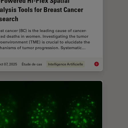
-Powered Hi-Plex Spatial
alysis Tools for Breast Cancer
search
st cancer (BC) is the leading cause of cancer-
ated deaths in women. Investigating the tumor
oenvironment (TME) is crucial to elucidate the
hanisms of tumor progression. Systematic…
ct 07, 2025
Étude de cas
Intelligence Artificielle
mprovement Across Industries
AI-Powered Hi-Plex S