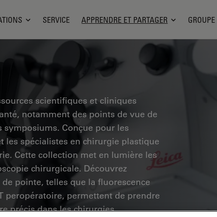
ATIONS
SERVICE
APPRENDRE ET PARTAGER
GROUPE
sources scientifiques et cliniques
santé, notamment des points de vue de
des symposiums. Conçue pour les
 les spécialistes en chirurgie plastique
rie. Cette collection met en lumière les
scopie chirurgicale. Découvrez
de pointe, telles que la fluorescence
CT peropératoire, permettent de prendre
re précis dans les chirurgies