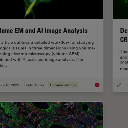
lume EM and AI Image Analysis
De
CR
 article outlines a detailed workflow for studying
logical tissues in three dimensions using volume-
Thi
nning electron microscopy (volume-SEM)
and 
bined with AI-assisted image analysis. The
2025
us…
med
Sep 16, 2025
Étude de cas
Ultramicrotomie
J
Volume EM and AI I