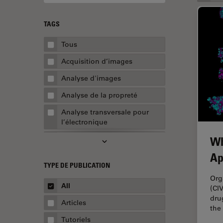
TAGS
Tous
Acquisition d’images
Analyse d'images
Analyse de la propreté
Analyse transversale pour
l’électronique
Wh
AR Surgery
Ap
Assemblée
TYPE DE PUBLICATION
Assurance de la qualité /
Org
Contrôle de la qualité
All
(CI
dru
Automobile et aérospatial
Articles
the
Biologie cellulaire
Tutoriels