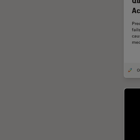
Qu
Dentisterie
Ac
Diffusion Raman cohérente
(CRS)
Pre
Dissection
fai
caus
Drosophila Research
med
Éducation
Ergonomie
F-Techniques
Fabrication de batteries
FLIM (Fluorescence Lifetime
Imaging Microscopy)
Fluorescence
Fluorophore
FluoSync