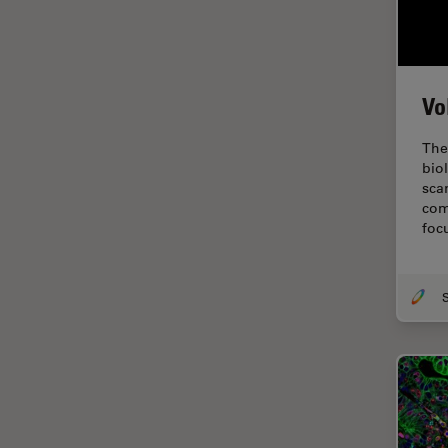
Fonctionnalités de
STELLARIS
Fraisage par faisceau d'ions
FRAP
Vo
FRET
The
Gynécologie et urologie
bio
sca
HyD
com
foc
Imagerie 3D
Imagerie et analyse
tissulaires avancées
Imagerie in vivo de
l'organisme entier
Imagerie multiplexée spatiale
Imagerie pour cellules
vivantes