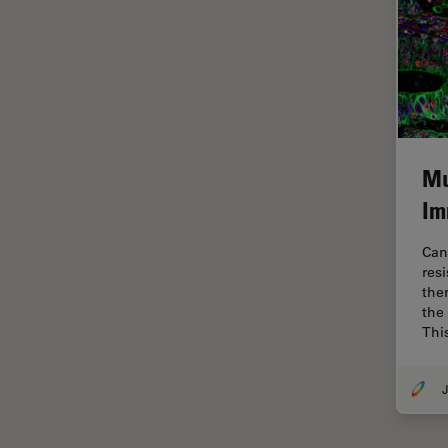
Imagerie quantitative
Imagerie THUNDER
Immunofluorescence
Industrie des métaux
Industrie électronique et des
semi-conducteurs
Mu
Intelligence Artificielle
Im
Inverted Microscopy
Can
L'histoire
res
the
Les bases de la microscopie
the
Thi
Limite de diffraction
Logiciel de microscope
J
Maladies neurodégénératives
Médecine Légale