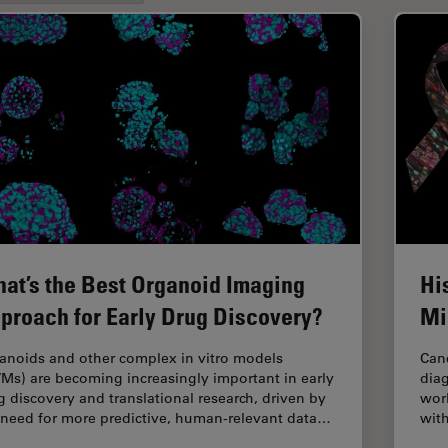
at’s the Best Organoid Imaging
Hi
proach for Early Drug Discovery?
Mi
anoids and other complex in vitro models
Canc
VMs) are becoming increasingly important in early
diag
g discovery and translational research, driven by
worl
 need for more predictive, human-relevant data…
with