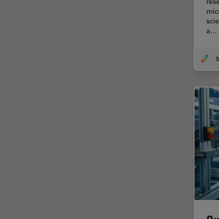
res
Chirurgie de la cornée
mic
Chirurgie de la rétine
sci
a…
Chirurgie du glaucome
Circuit imprimé (PCB)
CLEM
Coloration
Congélation à haute pression
Conservation de l'art
Contrast Methods in Light
Microscopy
Cryo SEM
Cryo-microscopie
électronique
Culture cellulaire