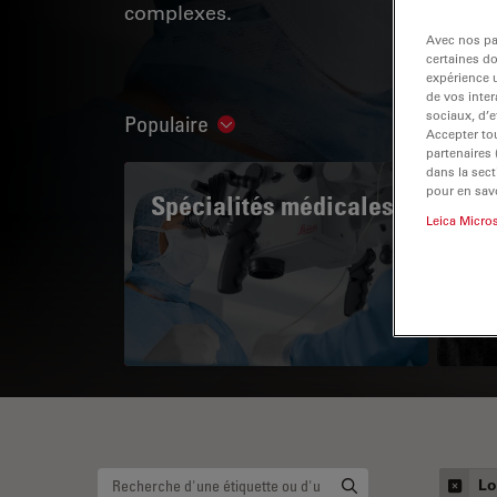
complexes.
Avec nos par
certaines d
expérience u
de vos inter
sociaux, d’e
Populaire
Show subnavigation
Accepter tou
partenaires
dans la sect
pour en savo
Spécialités médicales
A 
Leica Micro
Lo