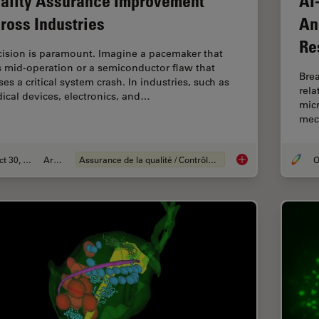
ality Assurance Improvement
AI
ross Industries
An
Re
cision is paramount. Imagine a pacemaker that
ls mid-operation or a semiconductor flaw that
Brea
es a critical system crash. In industries, such as
rel
ical devices, electronics, and…
micr
mec
Oct 30, 2025
Article
Assurance de la qualité / Contrôle de la qualité
O
Quality Assurance I