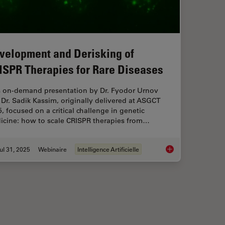
velopment and Derisking of
ISPR Therapies for Rare Diseases
s on-demand presentation by Dr. Fyodor Urnov
Dr. Sadik Kassim, originally delivered at ASGCT
, focused on a critical challenge in genetic
icine: how to scale CRISPR therapies from…
ul 31, 2025
Webinaire
Intelligence Artificielle
mage Analysis
Development and Der