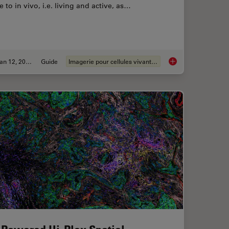
e to in vivo, i.e. living and active, as…
Jan 12, 2026
Guide
Imagerie pour cellules vivantes
Prevents Downtime in Ghent
Guide to Live-Cell I