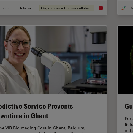
Jun 30, 2026
Interviews
Organoïdes + Culture cellulaire en 3D
What’s the Best Org
edictive Service Prevents
Gu
wntime in Ghent
For 
fiel
the VIB BioImaging Core in Ghent, Belgium,
indi