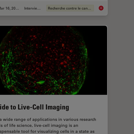
Mar 16, 2026
Interviews
Recherche contre le cancer
anoid Imaging Approach for Early Drug Discovery?
History, Developmen
ide to Live-Cell Imaging
a wide range of applications in various research
ds of life science, live-cell imaging is an
spensable tool for visualizing cells in a state as