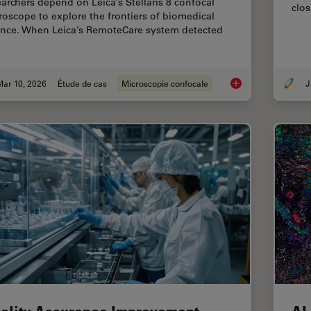
earchers depend on Leica’s Stellaris 8 confocal
clos
roscope to explore the frontiers of biomedical
ence. When Leica’s RemoteCare system detected
Mar 10, 2026
Étude de cas
Microscopie confocale
Predictive Service 