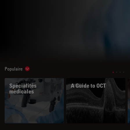
Populaire
Show subnavigation
Spécialités
A Guide to OCT
médicales