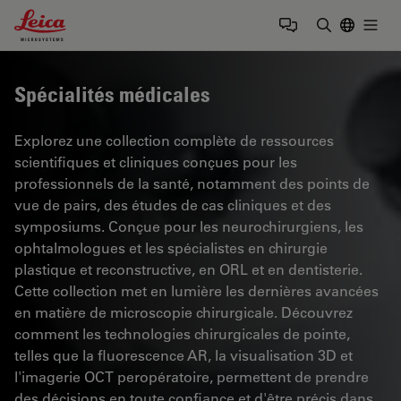
Leica Microsystems Logo
Togg
Saisir un t
Spécialités médicales
Explorez une collection complète de ressources
scientifiques et cliniques conçues pour les
professionnels de la santé, notamment des points de
vue de pairs, des études de cas cliniques et des
symposiums. Conçue pour les neurochirurgiens, les
ophtalmologues et les spécialistes en chirurgie
plastique et reconstructive, en ORL et en dentisterie.
Cette collection met en lumière les dernières avancées
en matière de microscopie chirurgicale. Découvrez
comment les technologies chirurgicales de pointe,
telles que la fluorescence AR, la visualisation 3D et
l'imagerie OCT peropératoire, permettent de prendre
des décisions en toute confiance et d'être précis dans