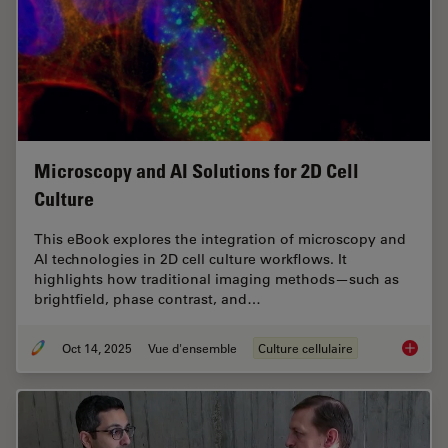
Microscopy and AI Solutions for 2D Cell
Culture
This eBook explores the integration of microscopy and
AI technologies in 2D cell culture workflows. It
highlights how traditional imaging methods—such as
brightfield, phase contrast, and…
Oct 14, 2025
Vue d'ensemble
Culture cellulaire
Microsco