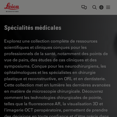
Leica Microsystems Logo
Togg
Saisir un t
Spécialités médicales
Explorez une collection complète de ressources
scientifiques et cliniques conçues pour les
professionnels de la santé, notamment des points de
vue de pairs, des études de cas cliniques et des
symposiums. Conçue pour les neurochirurgiens, les
ophtalmologues et les spécialistes en chirurgie
plastique et reconstructive, en ORL et en dentisterie.
Cette collection met en lumière les dernières avancées
en matière de microscopie chirurgicale. Découvrez
comment les technologies chirurgicales de pointe,
telles que la fluorescence AR, la visualisation 3D et
l'imagerie OCT peropératoire, permettent de prendre
des décisions en toute confiance et d'être précis dans