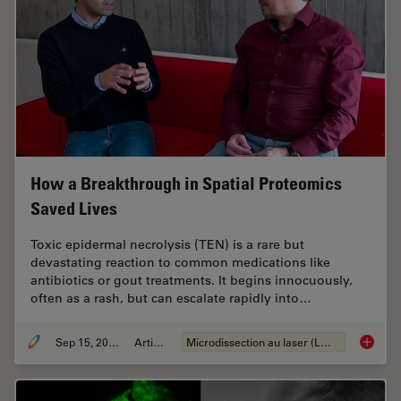
How a Breakthrough in Spatial Proteomics
Saved Lives
Toxic epidermal necrolysis (TEN) is a rare but
devastating reaction to common medications like
antibiotics or gout treatments. It begins innocuously,
often as a rash, but can escalate rapidly into…
Sep 15, 2025
Article
Microdissection au laser (LMD)
How a B