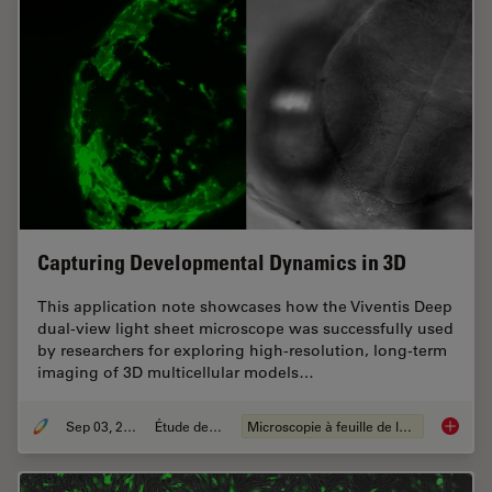
Capturing Developmental Dynamics in 3D
This application note showcases how the Viventis Deep
dual-view light sheet microscope was successfully used
by researchers for exploring high-resolution, long-term
imaging of 3D multicellular models…
Sep 03, 2025
Étude de cas
Microscopie à feuille de lumière
Capturi