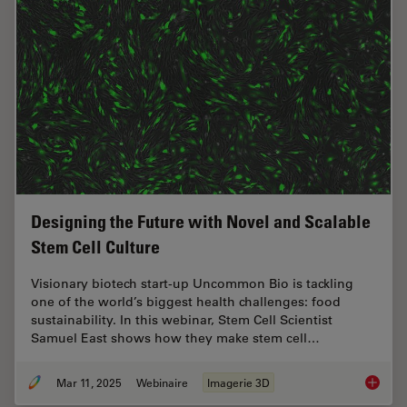
Designing the Future with Novel and Scalable
Stem Cell Culture
Visionary biotech start-up Uncommon Bio is tackling
one of the world’s biggest health challenges: food
sustainability. In this webinar, Stem Cell Scientist
Samuel East shows how they make stem cell…
Mar 11, 2025
Webinaire
Imagerie 3D
Designi