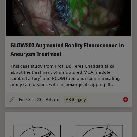
GLOW800 Augmented Reality Fluorescence in
Aneurysm Treatment
This case study from Prof. Dr. Feres Chaddad talks
about the treatment of unruptured MCA (middle
cerebral artery) and PCOM (posterior communicating
artery) aneurysms with microsurgical clipping. It…
Feb 03, 2020
Articolo
AR Surgery
GLOW800