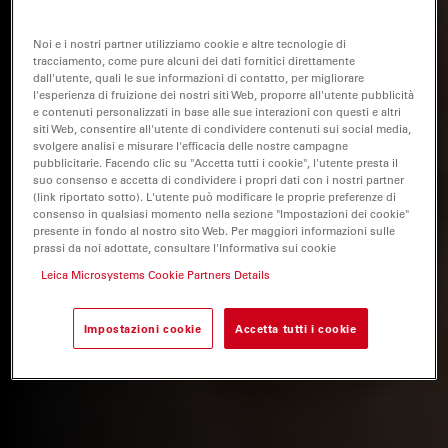
Noi e i nostri partner utilizziamo cookie e altre tecnologie di
tracciamento, come pure alcuni dei dati fornitici direttamente
dall'utente, quali le sue informazioni di contatto, per migliorare
l'esperienza di fruizione dei nostri siti Web, proporre all'utente pubblicità
e contenuti personalizzati in base alle sue interazioni con questi e altri
siti Web, consentire all'utente di condividere contenuti sui social media,
svolgere analisi e misurare l'efficacia delle nostre campagne
pubblicitarie. Facendo clic su "Accetta tutti i cookie", l'utente presta il
suo consenso e accetta di condividere i propri dati con i nostri partner
(link riportato sotto). L'utente può modificare le proprie preferenze di
consenso in qualsiasi momento nella sezione "Impostazioni dei cookie"
presente in fondo al nostro sito Web. Per maggiori informazioni sulle
prassi da noi adottate, consultare l'Informativa sui cookie
Leica Microsystems Cookie Partners Details
Impostazioni cookie
Accetta tutti i cookie