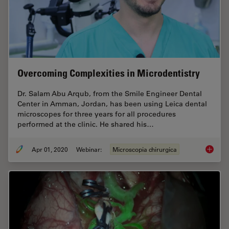
Overcoming Complexities in Microdentistry
Dr. Salam Abu Arqub, from the Smile Engineer Dental
Center in Amman, Jordan, has been using Leica dental
microscopes for three years for all procedures
performed at the clinic. He shared his…
Apr 01, 2020
Webinar:
Microscopia chirurgica
Overcom