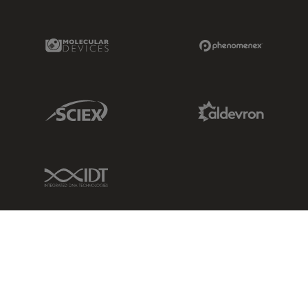
Molecular Devices Link
Phenomenex L
Sciex Link
Aldevron Link
IDT Link