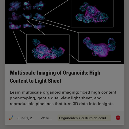
Multiscale Imaging of Organoids: High
Content to Light Sheet
Learn multiscale organoid imaging: fixed high content
phenotyping, gentle dual view light sheet, and
reproducible pipelines that turn 3D data into insights.
Jun 01, 2026
Webinar
Organoides + cultura de células 3D
Multisc