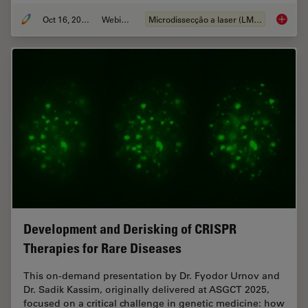
Oct 16, 2025
Webinar
Microdissecção a laser (LMD)
AI meet
Development and Derisking of CRISPR
Therapies for Rare Diseases
This on-demand presentation by Dr. Fyodor Urnov and
Dr. Sadik Kassim, originally delivered at ASGCT 2025,
focused on a critical challenge in genetic medicine: how