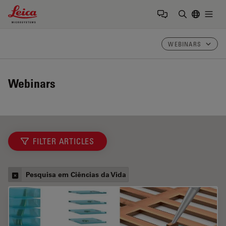
Leica Microsystems Logo
Togg
Insira o te
WEBINARS
Webinars
FILTER ARTICLES
Pesquisa em Ciências da Vida