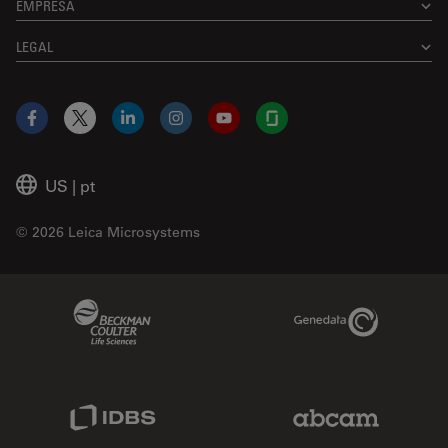
EMPRESA
LEGAL
Facebook
X
LinkedIn
Instagram
YouTube
Glassdoor
US
|
pt
© 2026 Leica Microsystems
Beckman Coulter Link
Genedata Link
IDBS Link
Abcam Limited