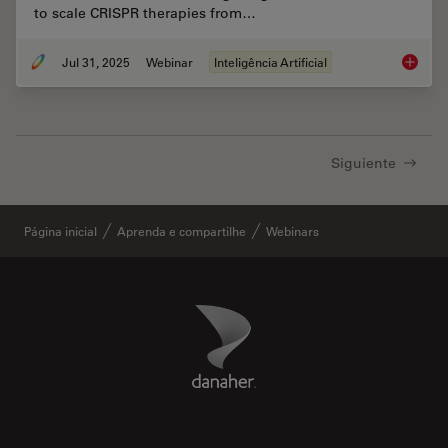
to scale CRISPR therapies from…
Jul 31, 2025
Webinar
Inteligência Artificial
Develop
Siguiente
Página inicial
Aprenda e compartilhe
Webinars
Danaher Logo
Footer