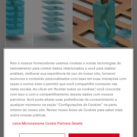
Cryo-ET Sample Preparation: From Waffle
Nós e nossos fornecedores usamos cookies e outras tecnologias de
Method to Serial Lift-Out
rastreamento para coletar dados relacionados a você para realizar
análises, melhorar sua experiência de uso de nosso site, fornecer
Cryo-ET sample preparation becomes more demanding
anúncios e conteúdo personalizados com base em suas interações com
when specimens are thicker, larger, or more complex.
esses e outros sites e permitir que você compartilhe conteúdo nas
redes sociais. Ao clicar em “Aceitar todos os cookies”, você concorda
This webinar brings together four perspectives on how
com isso e com o compartilhamento desses dados com nossos
high-pressure freezing can be connected…
parceiros. Você pode alterar suas preferências de consentimento a
qualquer momento na seção “Configurações de Cookies” na parte
inferior do nosso site. Revise nosso Aviso de Cookies para saber mais
Jul 08, 2026
Webinar
Congelamento de alta pressão
Cryo-ET
sobre nossas práticas.
Leica Microsystems Cookie Partners Details