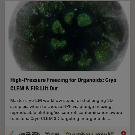
High-Pressure Freezing for Organoids: Cryo
CLEM & FIB Lift Out
Master cryo EM workflow steps for challenging 3D
samples: when to choose HPF vs. plunge freezing,
reproducible blotting/ice control, contamination aware
transfers, Cryo CLEM 3D targeting in organoids,…
Jan 22, 2026
Webinar
Preparação de amostras EM
High-Pr