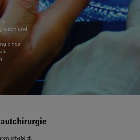
rte
igkeiten und
ng eines
ale
n
autchirurgie
hren erheblich