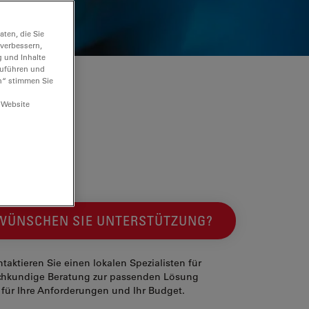
ten, die Sie
 verbessern,
g und Inhalte
hzuführen und
n“ stimmen Sie
 Website
WÜNSCHEN SIE UNTERSTÜTZUNG?
taktieren Sie einen lokalen Spezialisten für
chkundige Beratung zur passenden Lösung
für Ihre Anforderungen und Ihr Budget.