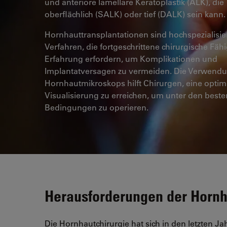
und anteriore lamellare Keratoplastik (ALK), die
oberflächlich (SALK) oder tief (DALK) sein kann.
Hornhauttransplantationen sind hochspezialisie
Verfahren, die fortgeschrittene chirurgische Fäh
Erfahrung erfordern, um Komplikationen und
Implantatversagen zu vermeiden. Die Verwendu
Hornhautmikroskops hilft Chirurgen, eine optim
Visualisierung zu erreichen, um unter den beste
Bedingungen zu operieren.
Herausforderungen der Hornh
Die Hornhautchirurgie hat sich in den letzten Ja