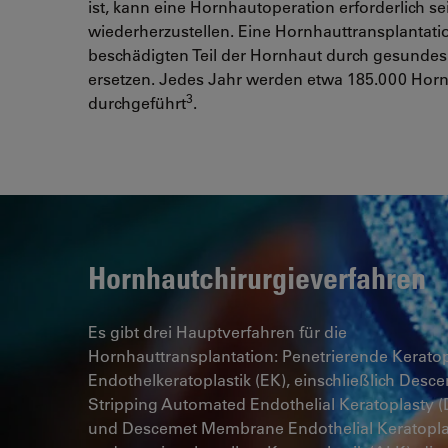
ist, kann eine Hornhautoperation erforderlich
wiederherzustellen. Eine Hornhauttransplantati
beschädigten Teil der Hornhaut durch gesunde
ersetzen. Jedes Jahr werden etwa 185.000 Horn
3
durchgeführt
.
Hornhautchirurgieverfahren
Es gibt drei Hauptverfahren für die
Hornhauttransplantation: Penetrierende Keratopl
Endothelkeratoplastik (EK), einschließlich Desc
Stripping Automated Endothelial Keratoplasty 
und Descemet Membrane Endothelial Keratopl