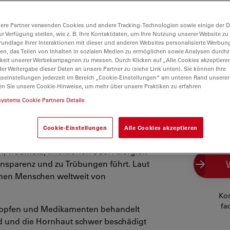
ere Partner verwenden Cookies und andere Tracking-Technologien sowie einige der Da
ur Verfügung stellen, wie z. B. Ihre Kontaktdaten, um Ihre Nutzung unserer Website zu
rundlage Ihrer Interaktionen mit dieser und anderen Websites personalisierte Werbun
llen, das Teilen von Inhalten in sozialen Medien zu ermöglichen sowie Analysen durc
keit unserer Werbekampagnen zu messen. Durch Klicken auf „Alle Cookies akzeptiere
er Weitergabe dieser Daten an unsere Partner zu (siehe Link unten). Sie können Ihre
gseinstellungen jederzeit im Bereich „Cookie-Einstellungen“ am unteren Rand unserer
die
en Sie unsere Cookie-Hinweise, um mehr über unsere Praktiken zu erfahren
systems Cookie Partners Details
Cookie-Einstellungen
Alle Cookies akzeptieren
1
ufigste Ursache für Erblindung
. Sie
 Traumata, Infektionen oder Allergien
ansparenz und zu Trübungen führt. Laut
ionen Menschen weltweit von
Kon
fa
ropfen und Medikamenten behandelt
d und die Hornhaut schwer beschädigt