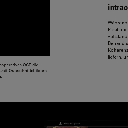
intra
Während 
Position
vollstän
Behandlun
Kohärenz
liefern, 
aoperatives OCT die
zeit-Querschnittsbildern
n.