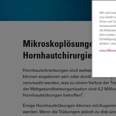
Wir und uns
uns direkt z
Ihnen auf G
bereitzuste
die Wirksam
dem sowie d
Einwilligun
Mikroskoplösungen für 
ändern. Les
Leica Micro
Hornhautchirurgie
Hornhauterkrankungen sind weltweit die dritthä
können angeboren sein oder durch Verletzungen,
verursacht werden, was zu einem Verlust der Tr
der Weltgesundheitsorganisation sind 4,2 Mill
2
Hornhauttrübungen betroffen
.
Einige Hornhauttrübungen können mit Augent
werden. Wenn die Trübungen jedoch zu dick sin