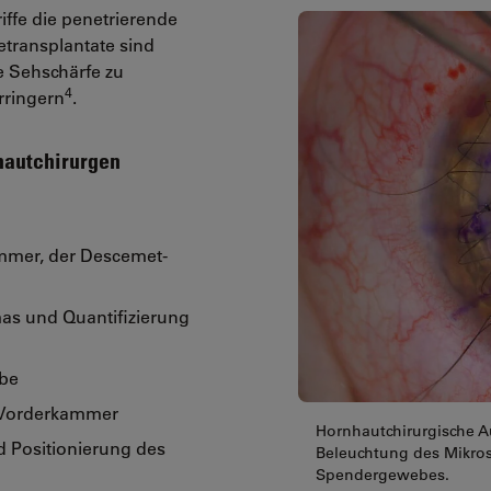
iffe die penetrierende
etransplantate sind
e Sehschärfe zu
4
rringern
.
hautchirurgen
ammer, der Descemet-
as und Quantifizierung
be
r Vorderkammer
Hornhautchirurgische Au
d Positionierung des
Beleuchtung des Mikrosk
Spendergewebes.