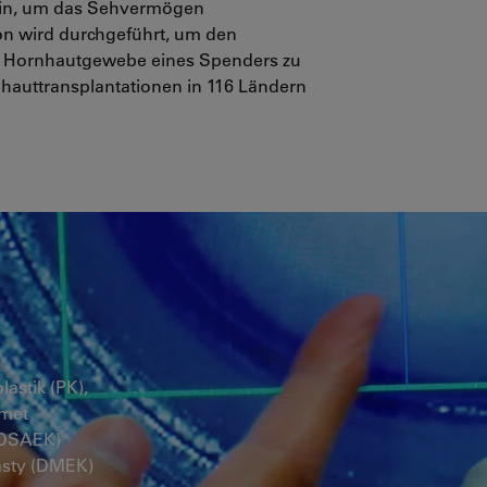
 sein, um das Sehvermögen
on wird durchgeführt, um den
s Hornhautgewebe eines Spenders zu
hauttransplantationen in 116 Ländern
astik (PK),
emet
(DSAEK)
asty (DMEK)