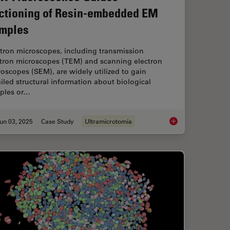
ctioning of Resin-embedded EM
mples
tron microscopes, including transmission
ctron microscopes (TEM) and scanning electron
oscopes (SEM), are widely utilized to gain
iled structural information about biological
ples or…
un 03, 2025
Case Study
Ultramicrotomía
ch with Spatial Proteomics Workflows
How Fluorescence G