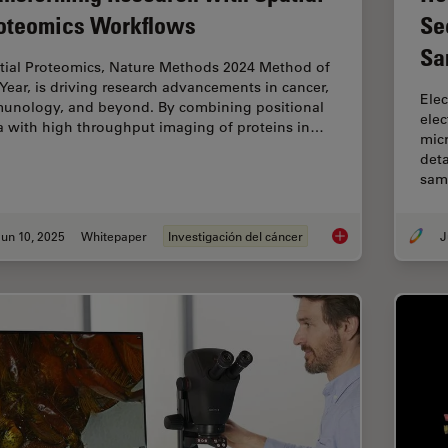
oteomics Workflows
Se
Sa
tial Proteomics, Nature Methods 2024 Method of
 Year, is driving research advancements in cancer,
Elec
unology, and beyond. By combining positional
ele
a with high throughput imaging of proteins in…
micr
deta
sam
un 10, 2025
Whitepaper
Investigación del cáncer
J
Transforming Resear