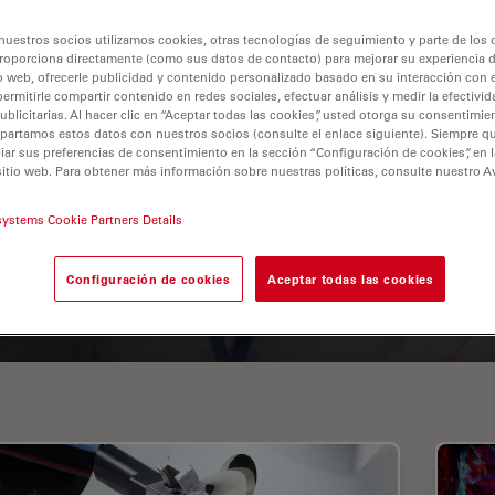
nuestros socios utilizamos cookies, otras tecnologías de seguimiento y parte de los
roporciona directamente (como sus datos de contacto) para mejorar su experiencia 
o web, ofrecerle publicidad y contenido personalizado basado en su interacción con e
permitirle compartir contenido en redes sociales, efectuar análisis y medir la efectivi
licitarias. Al hacer clic en “Aceptar todas las cookies”, usted otorga su consentimie
partamos estos datos con nuestros socios (consulte el enlace siguiente). Siempre qu
r sus preferencias de consentimiento en la sección “Configuración de cookies”, en la
sitio web. Para obtener más información sobre nuestras políticas, consulte nuestro A
A Guide to Fluorescence
systems Cookie Partners Details
Lifetime Imaging Microscopy
(FLIM)
Configuración de cookies
Aceptar todas las cookies