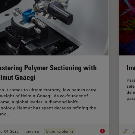
stering Polymer Sectioning with
In
lmut Gnaegi
Para
sel
n it comes to ultramicrotomy, few names carry
de i
 weight of Helmut Gnaegi. As co-founder of
par
tome, a global leader in diamond knife
hnology, Helmut has spent decades refining the
 and…
ul 04, 2025
Interview
Ultramicrotomía
J
Mastering Polymer S