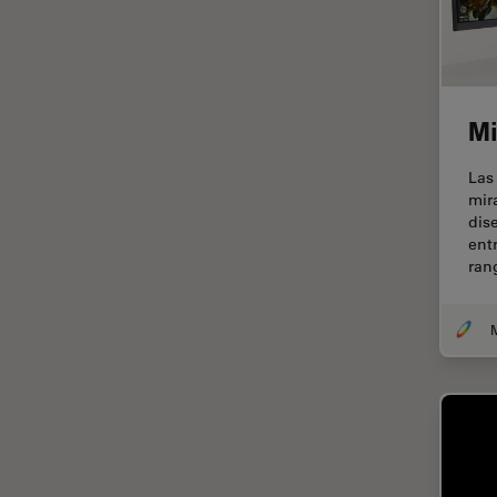
fluorescencia)
Fluorescencia
Fluoróforo
FluoSync
Mi
FRAP
Las
Fresado con haz de iones
mir
dis
FRET
ent
ran
Funciones de STELLARIS
Garantía de calidad / Control
de calidad
Ginecología y Urología
Granos
Historia
HyD