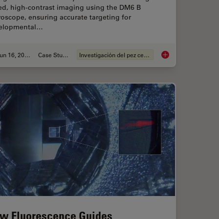
ed, high-contrast imaging using the DM6 B
oscope, ensuring accurate targeting for
elopmental…
Jun 16, 2025
Case Study
Investigación del pez cebra
igh-Plex Imaging for 3D Spatial Omics Advances
Improving Zebrafish
w Fluorescence Guides