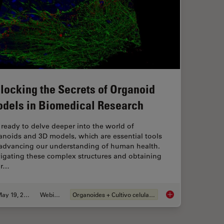
locking the Secrets of Organoid
dels in Biomedical Research
 ready to delve deeper into the world of
anoids and 3D models, which are essential tools
 advancing our understanding of human health.
igating these complex structures and obtaining
ar…
May 19, 2025
Webinar
Organoides + Cultivo celular 3D
Unlocking the Secre