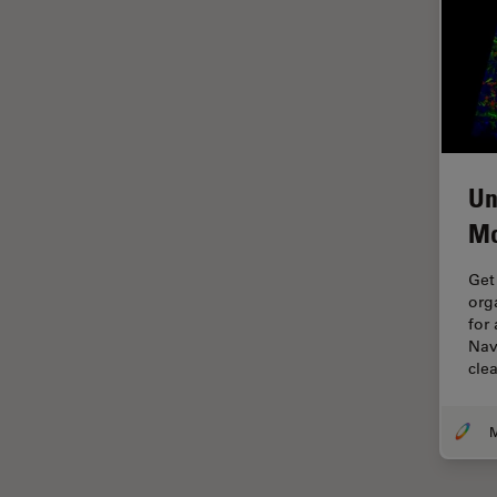
Imágenes cuantitativas
Imágenes de células vivas
Imagenología in vivo de
organismos completos
Imagenología y análisis de
tejidos avanzados
Un
Imperial Imaging Hub
Mo
Industria Metalúrgica
Get
Industrie électronique et des
org
semi-conducteurs
for
Nav
Inmunofluorescencia
cle
Inteligencia Artificial
Inverted Microscopy
Investigación del cáncer