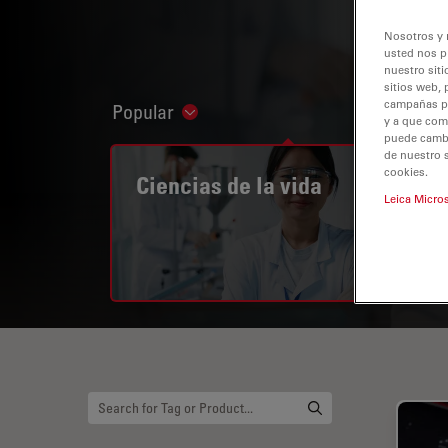
Nosotros y 
usted nos p
nuestro siti
sitios web, 
campañas pub
Popular
Show subnavigation
y a que com
puede cambia
de nuestro 
cookies.
Ciencias de la vida
Leica Micro