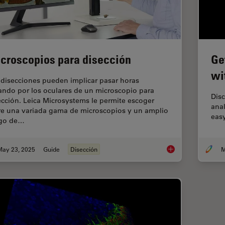
croscopios para disección
Ge
wi
 disecciones pueden implicar pasar horas
ando por los oculares de un microscopio para
Disc
ección. Leica Microsystems le permite escoger
anal
re una variada gama de microscopios y un amplio
easy
go de…
May 23, 2025
Guide
Disección
M
Microscopios para d