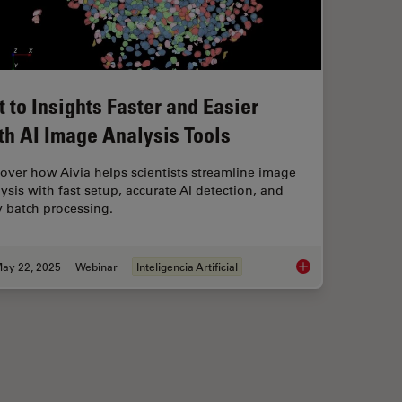
t to Insights Faster and Easier
th AI Image Analysis Tools
over how Aivia helps scientists streamline image
ysis with fast setup, accurate AI detection, and
 batch processing.
ay 22, 2025
Webinar
Inteligencia Artificial
isección
Get to Insights Faste