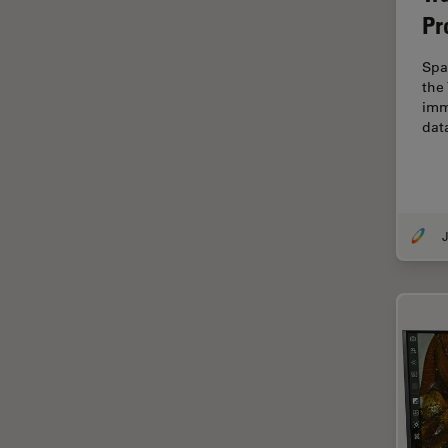
Pr
Dispersión Raman Coherente
(CRS)
Spa
Drosophila Research
the
imm
Educación
dat
Enfermedades
neurodegenerativas
Ergonomía
J
Especialidades médicas
Espectroscopia de
descomposición inducida por
láser (LIBS)
F-Techniques
Fabricación de baterías
FLIM (microscopía de
tiempos de vida de