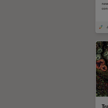
new
Cirugía de córnea
con
Cirugía de glaucoma
Cirugías de retina
J
CLEM
Conceptos básicos de
microscopía
Congelación a alta presión
Conservación de arte
Contrast Methods in Light
Microscopy
Crio SEM
Cultivo celular
De microscopía
Tr
Disección