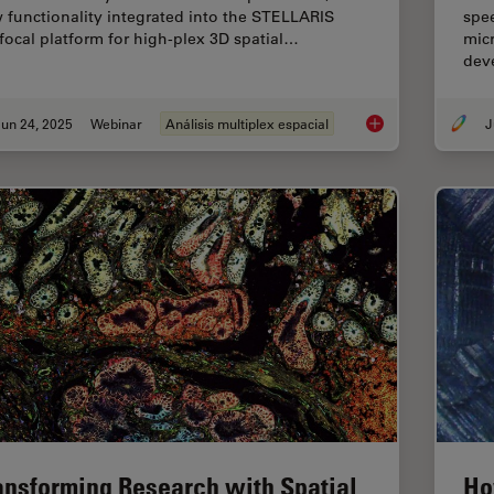
 functionality integrated into the STELLARIS
spe
focal platform for high-plex 3D spatial…
micr
dev
un 24, 2025
Webinar
Análisis multiplex espacial
How to Streamline H
ansforming Research with Spatial
Ho