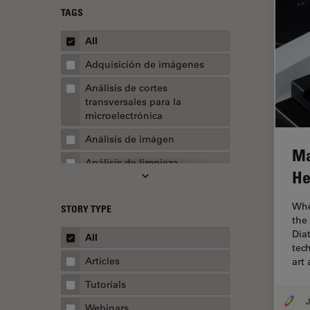
TAGS
All
Adquisición de imágenes
Análisis de cortes
transversales para la
microelectrónica
Análisis de imágen
Ma
Análisis de limpieza
He
Análisis multiplex espacial
Whe
STORY TYPE
Apertura numérica
the
AR Surgery
Dia
All
tec
Automoción y transporte
Articles
art
Biofarmacia
Tutorials
J
Biología celular
Webinars