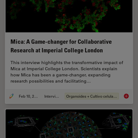
Mica: A Game-changer for Collaborative
Research at Imperial College London
This interview highlights the transformative impact of
Mica at Imperial College London. Scientists explain
how Mica has been a game-changer, expanding
research possibilities and facilitating…
Feb 10, 2025
Interview
Organoides + Cultivo celular 3D
Mica: A