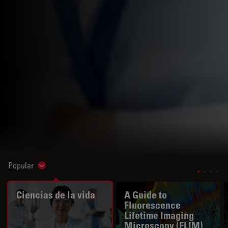
Popular
Show subnavigation
Ciencias de la vida
A Guide to
Fluorescence
Lifetime Imaging
Microscopy (FLIM)