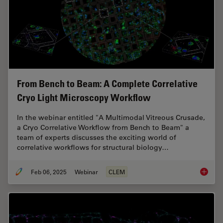
From Bench to Beam: A Complete Correlative
Cryo Light Microscopy Workflow
In the webinar entitled "A Multimodal Vitreous Crusade,
a Cryo Correlative Workflow from Bench to Beam" a
team of experts discusses the exciting world of
correlative workflows for structural biology…
Feb 06, 2025
Webinar
CLEM
From Be