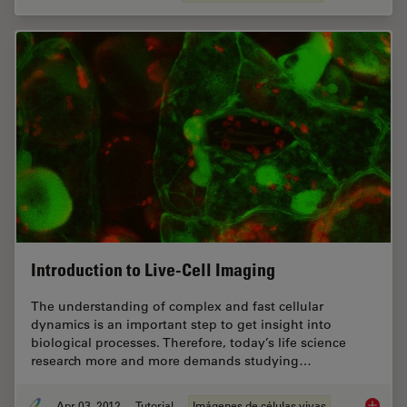
Introduction to Live-Cell Imaging
The understanding of complex and fast cellular
dynamics is an important step to get insight into
biological processes. Therefore, today’s life science
research more and more demands studying…
Apr 03, 2012
Tutorial
Imágenes de células vivas
Introduc