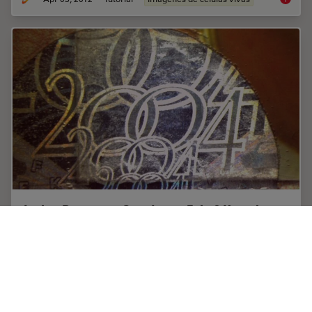
Is that Document Genuine or Fake? How do
They Identify Fake Documents?
This article shows how forensic experts use microscopy
for analysis to identify counterfeit, fake documents,
such as ID cards, passports, visas, certificates, etc. Then
they know if it is genuine or…