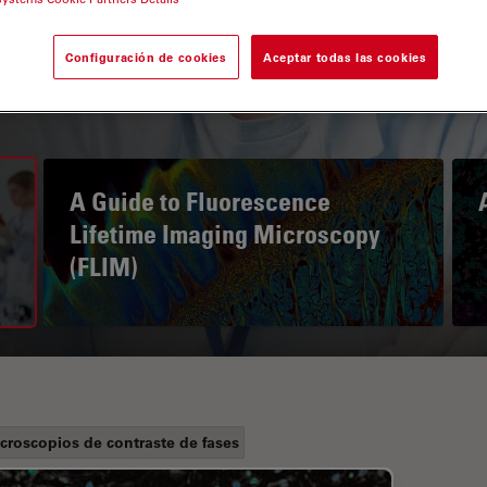
Configuración de cookies
Aceptar todas las cookies
A Guide to Fluorescence
Lifetime Imaging Microscopy
(FLIM)
croscopios de contraste de fases