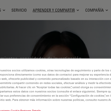
S
SERVICIO
APRENDER Y COMPARTIR
COMPAÑÍA
cimientos, capacidades de investigación
pía en diversos campos científicos.
nuestros socios utilizamos cookies, otras tecnologías de seguimiento y parte de los
precisa, interpretación de imágenes y
roporciona directamente (como sus datos de contacto) para mejorar su experiencia 
 información detallada sobre
o web, ofrecerle publicidad y contenido personalizado basado en su interacción con e
permitirle compartir contenido en redes sociales, efectuar análisis y medir la efectivi
ención de imágenes, preparación de
licitarias. Al hacer clic en “Aceptar todas las cookies”, usted otorga su consentimie
partamos estos datos con nuestros socios (consulte el enlace siguiente). Siempre qu
mas tratados incluyen la biología
r sus preferencias de consentimiento en la sección “Configuración de cookies”, en la
ón del cáncer, con especial atención a
sitio web. Para obtener más información sobre nuestras políticas, consulte nuestro A
guardia.
systems Cookie Partners Details