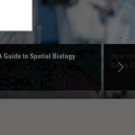
A Guide to Spatial Biology
How to d
Quick C
Ne