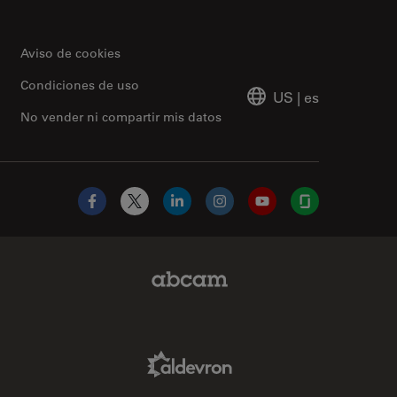
Aviso de cookies
Condiciones de uso
US
|
es
No vender ni compartir mis datos
Facebook
X
LinkedIn
Instagram
YouTube
Glassdoor
Abcam Limited Link
Aldevron Link