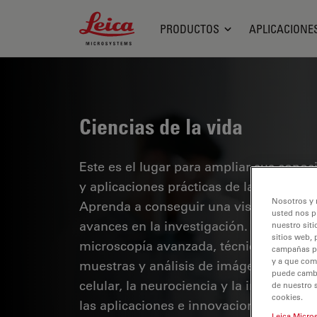
Leica Microsystems Logo
PRODUCTOS
APLICACIONE
Ciencias de la vida
Este es el lugar para ampliar sus cono
y aplicaciones prácticas de la microsco
Nosotros y 
Aprenda a conseguir una visualización 
usted nos p
avances en la investigación. Encuentre
nuestro siti
sitios web, 
microscopía avanzada, técnicas de obt
campañas pub
y a que com
muestras y análisis de imágenes. Los te
puede cambia
celular, la neurociencia y la investigaci
de nuestro 
cookies.
las aplicaciones e innovaciones de van
Leica Micro