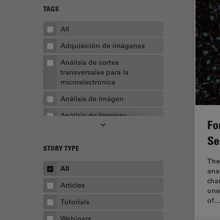
TAGS
All
Adquisición de imágenes
Análisis de cortes
transversales para la
microelectrónica
Análisis de imágen
Análisis de limpieza
Fo
Análisis multiplex espacial
Se
STORY TYPE
Apertura numérica
The
AR Surgery
All
ana
cha
Automoción y transporte
Articles
one
Biofarmacia
of
Tutorials
Biología celular
Webinars