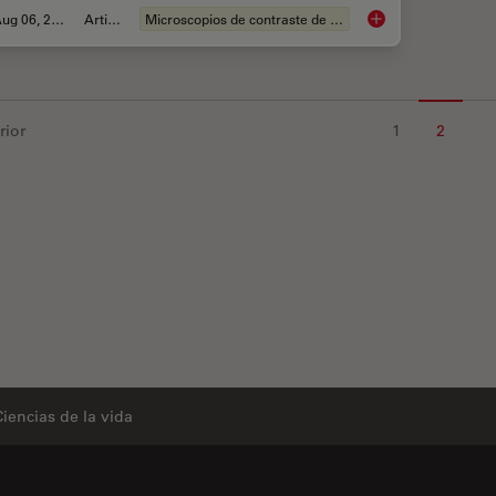
Aug 06, 2008
Article
Microscopios de contraste de fases
Forensic Detection 
rior
1
2
Ciencias de la vida