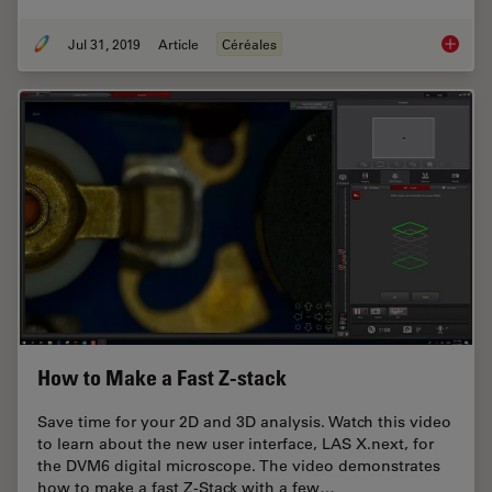
Jul 31, 2019
Article
Céréales
How to A
How to Make a Fast Z-stack
Save time for your 2D and 3D analysis. Watch this video
to learn about the new user interface, LAS X.next, for
the DVM6 digital microscope. The video demonstrates
how to make a fast Z-Stack with a few…