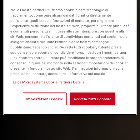
Noi e i nostri partner utilizziamo cookie e altre tecnologie di
tracciamento, come pure alcuni dei dati fornitici direttamente
dall'utente, quali le sue informazioni di contatto, per migliorare
l'esperienza di fruizione dei nostri siti Web, proporre all'utente pubblicità
e contenuti personalizzati in base alle sue interazioni con questi e altri
siti Web, consentire all'utente di condividere contenuti sui social media,
svolgere analisi e misurare l'efficacia delle nostre campagne
pubblicitarie. Facendo clic su "Accetta tutti i cookie", l'utente presta il
suo consenso e accetta di condividere i propri dati con i nostri partner
(link riportato sotto). L'utente può modificare le proprie preferenze di
consenso in qualsiasi momento nella sezione "Impostazioni dei cookie"
presente in fondo al nostro sito Web. Per maggiori informazioni sulle
prassi da noi adottate, consultare l'Informativa sui cookie
Leica Microsystems Cookie Partners Details
Impostazioni cookie
Accetta tutti i cookie