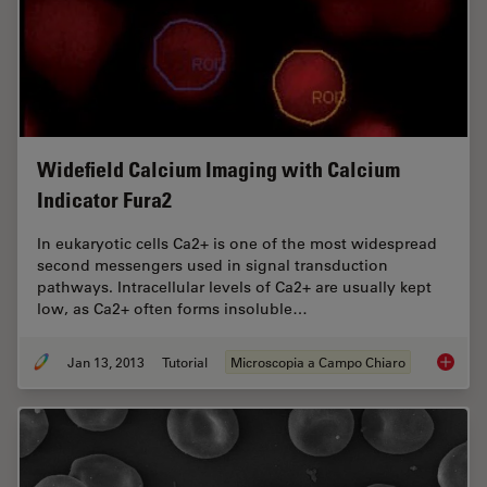
Widefield Calcium Imaging with Calcium
Indicator Fura2
In eukaryotic cells Ca2+ is one of the most widespread
second messengers used in signal transduction
pathways. Intracellular levels of Ca2+ are usually kept
low, as Ca2+ often forms insoluble…
Jan 13, 2013
Tutorial
Microscopia a Campo Chiaro
Widefie