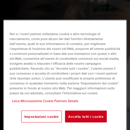
Noi e i nostri partner utilizziamo cookie e altre tecnologie di
tracciamento, come pure alcuni dei dati fornitici direttamente
dall'utente, quali le sue informazioni di contatto, per migliorare
l'esperienza di fruizione dei nostri siti Web, proporre all'utente pubblicità
e contenuti personalizzati in base alle sue interazioni con questi e altri
siti Web, consentire all'utente di condividere contenuti sui social media,
svolgere analisi e misurare l'efficacia delle nostre campagne
pubblicitarie. Facendo clic su "Accetta tutti i cookie", l'utente presta il
suo consenso e accetta di condividere i propri dati con i nostri partner
(link riportato sotto). L'utente può modificare le proprie preferenze di
consenso in qualsiasi momento nella sezione "Impostazioni dei cookie"
presente in fondo al nostro sito Web. Per maggiori informazioni sulle
prassi da noi adottate, consultare l'Informativa sui cookie
Leica Microsystems Cookie Partners Details
Impostazioni cookie
Accetta tutti i cookie