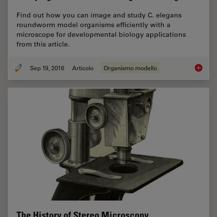
Find out how you can image and study C. elegans
roundworm model organisms efficiently with a
microscope for developmental biology applications
from this article.
Sep 19, 2016
Articolo
Organismo modello
Studyin
The History of Stereo Microscopy