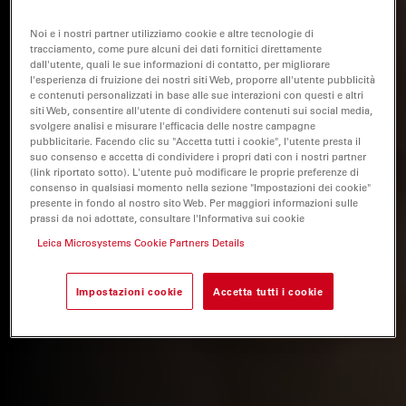
Noi e i nostri partner utilizziamo cookie e altre tecnologie di
tracciamento, come pure alcuni dei dati fornitici direttamente
dall'utente, quali le sue informazioni di contatto, per migliorare
l'esperienza di fruizione dei nostri siti Web, proporre all'utente pubblicità
e contenuti personalizzati in base alle sue interazioni con questi e altri
siti Web, consentire all'utente di condividere contenuti sui social media,
svolgere analisi e misurare l'efficacia delle nostre campagne
pubblicitarie. Facendo clic su "Accetta tutti i cookie", l'utente presta il
suo consenso e accetta di condividere i propri dati con i nostri partner
(link riportato sotto). L'utente può modificare le proprie preferenze di
consenso in qualsiasi momento nella sezione "Impostazioni dei cookie"
presente in fondo al nostro sito Web. Per maggiori informazioni sulle
prassi da noi adottate, consultare l'Informativa sui cookie
Leica Microsystems Cookie Partners Details
Impostazioni cookie
Accetta tutti i cookie