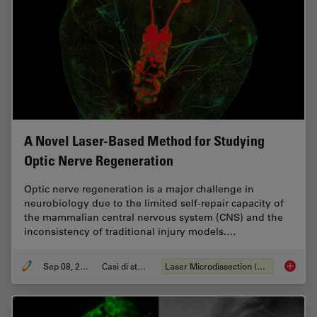
A Novel Laser-Based Method for Studying
Optic Nerve Regeneration
Optic nerve regeneration is a major challenge in
neurobiology due to the limited self-repair capacity of
the mammalian central nervous system (CNS) and the
inconsistency of traditional injury models.…
Sep 08, 2025
Casi di studio
Laser Microdissection (LMD)
A Novel