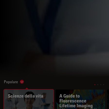
Popolare
Show subnavigation
Scienze della vita
A Guide to
Fluorescence
Lifetime Imaging