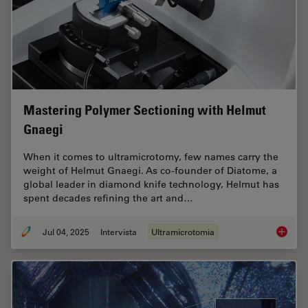
Mastering Polymer Sectioning with Helmut
Gnaegi
When it comes to ultramicrotomy, few names carry the
weight of Helmut Gnaegi. As co-founder of Diatome, a
global leader in diamond knife technology, Helmut has
spent decades refining the art and…
Jul 04, 2025
Intervista
Ultramicrotomia
Masteri