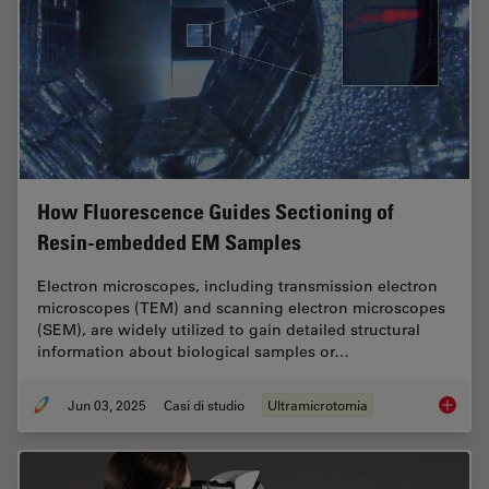
How Fluorescence Guides Sectioning of
Resin-embedded EM Samples
Electron microscopes, including transmission electron
microscopes (TEM) and scanning electron microscopes
(SEM), are widely utilized to gain detailed structural
information about biological samples or…
Jun 03, 2025
Casi di studio
Ultramicrotomia
How Flu