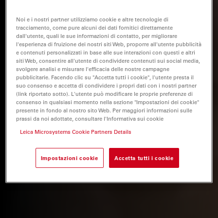
Noi e i nostri partner utilizziamo cookie e altre tecnologie di
tracciamento, come pure alcuni dei dati fornitici direttamente
dall'utente, quali le sue informazioni di contatto, per migliorare
l'esperienza di fruizione dei nostri siti Web, proporre all'utente pubblicità
e contenuti personalizzati in base alle sue interazioni con questi e altri
siti Web, consentire all'utente di condividere contenuti sui social media,
svolgere analisi e misurare l'efficacia delle nostre campagne
pubblicitarie. Facendo clic su "Accetta tutti i cookie", l'utente presta il
suo consenso e accetta di condividere i propri dati con i nostri partner
(link riportato sotto). L'utente può modificare le proprie preferenze di
consenso in qualsiasi momento nella sezione "Impostazioni dei cookie"
presente in fondo al nostro sito Web. Per maggiori informazioni sulle
prassi da noi adottate, consultare l'Informativa sui cookie
Leica Microsystems Cookie Partners Details
Impostazioni cookie
Accetta tutti i cookie