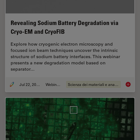
Revealing Sodium Battery Degradation via
Cryo-EM and CryoFIB
Explore how cryogenic electron microscopy and
focused ion beam techniques uncover the intrinsic
structure of sodium battery interfaces. This webinar
presents a new degradation model based on
separator…
Jul 22, 2025
Webinar:
Scienza dei materiali e analisi
Reveali