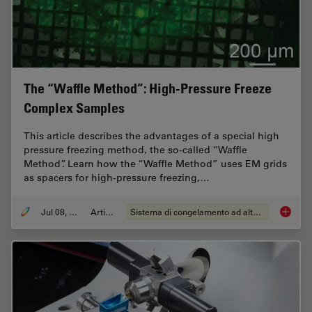
The “Waffle Method”: High-Pressure Freeze
Complex Samples
This article describes the advantages of a special high
pressure freezing method, the so-called “Waffle
Method”. Learn how the “Waffle Method” uses EM grids
as spacers for high-pressure freezing,…
Jul 08, 2025
Articolo
Sistema di congelamento ad alta pressione
The “Wa