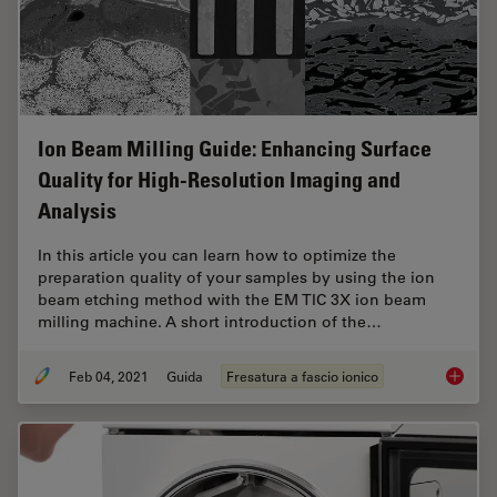
Ion Beam Milling Guide: Enhancing Surface
Quality for High-Resolution Imaging and
Analysis
In this article you can learn how to optimize the
preparation quality of your samples by using the ion
beam etching method with the EM TIC 3X ion beam
milling machine. A short introduction of the…
Feb 04, 2021
Guida
Fresatura a fascio ionico
Ion Bea