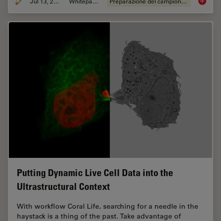
Jul 13, 2021
Whitepaper
Preparazione del campione EM
How to 
Putting Dynamic Live Cell Data into the
Ultrastructural Context
With workflow Coral Life, searching for a needle in the
haystack is a thing of the past. Take advantage of