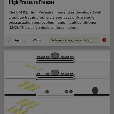
High Pressure Freezer
The EM ICE High Pressure Freezer was developed with
a unique freezing principle and uses only a single
pressurization and cooling liquid: liquified nitrogen
(LN2). This design enables three major…
Apr 08, 2021
Whitepaper
Sistema di congelamento ad alta pressione
Fast, Hi