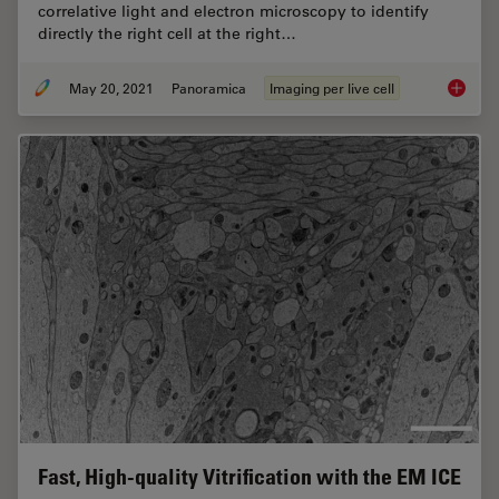
correlative light and electron microscopy to identify
directly the right cell at the right…
May 20, 2021
Panoramica
Imaging per live cell
Putting 
Fast, High-quality Vitrification with the EM ICE