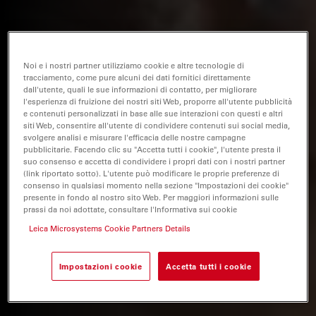
Noi e i nostri partner utilizziamo cookie e altre tecnologie di
tracciamento, come pure alcuni dei dati fornitici direttamente
dall'utente, quali le sue informazioni di contatto, per migliorare
l'esperienza di fruizione dei nostri siti Web, proporre all'utente pubblicità
e contenuti personalizzati in base alle sue interazioni con questi e altri
siti Web, consentire all'utente di condividere contenuti sui social media,
svolgere analisi e misurare l'efficacia delle nostre campagne
pubblicitarie. Facendo clic su "Accetta tutti i cookie", l'utente presta il
suo consenso e accetta di condividere i propri dati con i nostri partner
(link riportato sotto). L'utente può modificare le proprie preferenze di
consenso in qualsiasi momento nella sezione "Impostazioni dei cookie"
presente in fondo al nostro sito Web. Per maggiori informazioni sulle
prassi da noi adottate, consultare l'Informativa sui cookie
Leica Microsystems Cookie Partners Details
Impostazioni cookie
Accetta tutti i cookie