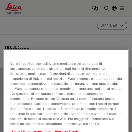
Leica Microsystems Logo
Togg
Inserire il 
WEBINAR
Webinar
Noi e i nostri partner utilizziamo cookie e altre tecnologie di
tracciamento, come pure alcuni dei dati fornitici direttamente
dall'utente, quali le sue informazioni di contatto, per migliorare
l'esperienza di fruizione dei nostri siti Web, proporre all'utente pubblicità
FILTER ARTICLES
e contenuti personalizzati in base alle sue interazioni con questi e altri
siti Web, consentire all'utente di condividere contenuti sui social media,
svolgere analisi e misurare l'efficacia delle nostre campagne
pubblicitarie. Facendo clic su "Accetta tutti i cookie", l'utente presta il
Microscopia per patologia
suo consenso e accetta di condividere i propri dati con i nostri partner
(link riportato sotto). L'utente può modificare le proprie preferenze di
consenso in qualsiasi momento nella sezione "Impostazioni dei cookie"
presente in fondo al nostro sito Web. Per maggiori informazioni sulle
prassi da noi adottate, consultare l'Informativa sui cookie
Leica Microsystems Cookie Partners Details