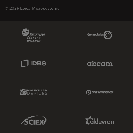
© 2026 Leica Microsystems
Beckman Coulter Link
Genedata Link
IDBS Link
Abcam Limited
Molecular Devices Link
Phenomenex L
Sciex Link
Aldevron Link