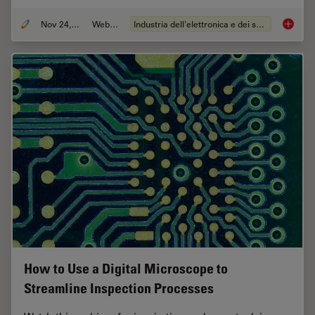
Nov 24, 2021
Webinar:
Industria dell'elettronica e dei semiconduttori
How to 
How to Use a Digital Microscope to
Streamline Inspection Processes