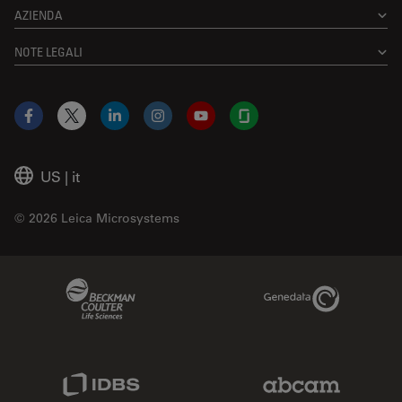
AZIENDA
NOTE LEGALI
Facebook
X
LinkedIn
Instagram
YouTube
Glassdoor
US
|
it
© 2026 Leica Microsystems
Beckman Coulter Link
Genedata Link
IDBS Link
Abcam Limited