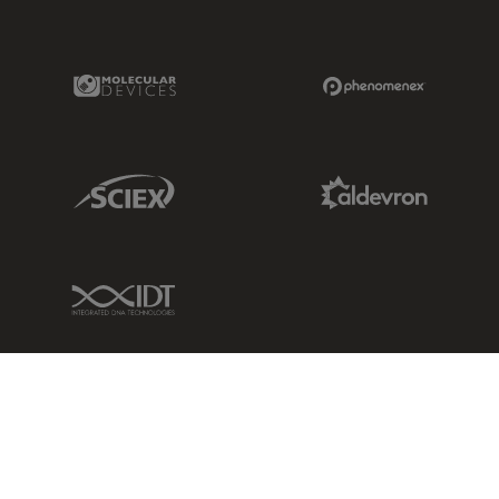
Molecular Devices Link
Phenomenex L
Sciex Link
Aldevron Link
IDT Link