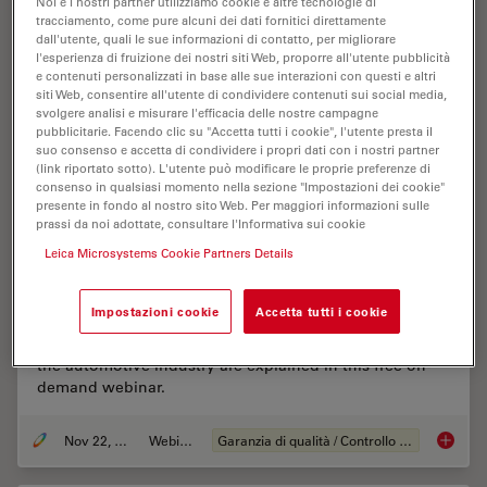
Noi e i nostri partner utilizziamo cookie e altre tecnologie di
tracciamento, come pure alcuni dei dati fornitici direttamente
dall'utente, quali le sue informazioni di contatto, per migliorare
l'esperienza di fruizione dei nostri siti Web, proporre all'utente pubblicità
e contenuti personalizzati in base alle sue interazioni con questi e altri
siti Web, consentire all'utente di condividere contenuti sui social media,
svolgere analisi e misurare l'efficacia delle nostre campagne
pubblicitarie. Facendo clic su "Accetta tutti i cookie", l'utente presta il
suo consenso e accetta di condividere i propri dati con i nostri partner
(link riportato sotto). L'utente può modificare le proprie preferenze di
consenso in qualsiasi momento nella sezione "Impostazioni dei cookie"
presente in fondo al nostro sito Web. Per maggiori informazioni sulle
prassi da noi adottate, consultare l'Informativa sui cookie
Alternative Fuels and Why Sustainable
Leica Microsystems Cookie Partners Details
Solutions are Important
Impostazioni cookie
Accetta tutti i cookie
The role of alternative fuel vehicles and why
sustainable solutions are of increasing importance for
the automotive industry are explained in this free on-
demand webinar.
Nov 22, 2022
Webinar:
Garanzia di qualità / Controllo di qualità
Alterna